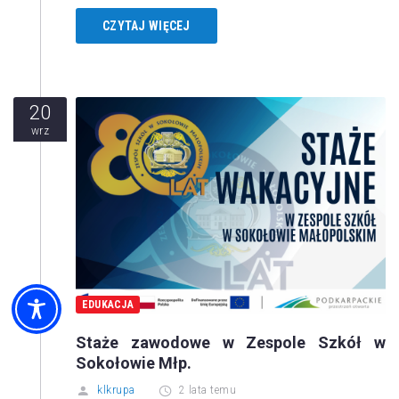
CZYTAJ WIĘCEJ
20
wrz
EDUKACJA
Staże zawodowe w Zespole Szkół w
Sokołowie Młp.
klkrupa
2 lata temu