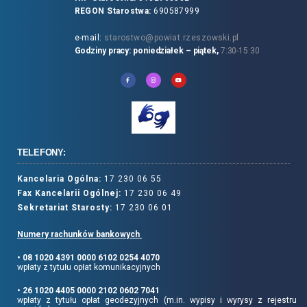
REGON Starostwa:
690587999
e-mail:
starostwo@powiat.rzeszowski.pl
Godziny pracy: poniedziałek – piątek,
7:30-15:30
TELEFONY:
Kancelaria Ogólna:
17 230 06 55
Fax Kancelarii Ogólnej:
17 230 06 49
Sekretariat Starosty:
17 230 06 01
Numery rachunków bankowych
• 08 1020 4391 0000 6102 0254 4070
wpłaty z tytułu opłat komunikacyjnych
• 26 1020 4405 0000 2102 0602 7041
wpłaty z tytułu opłat geodezyjnych (m.in. wypisy i wyrysy z rejestru