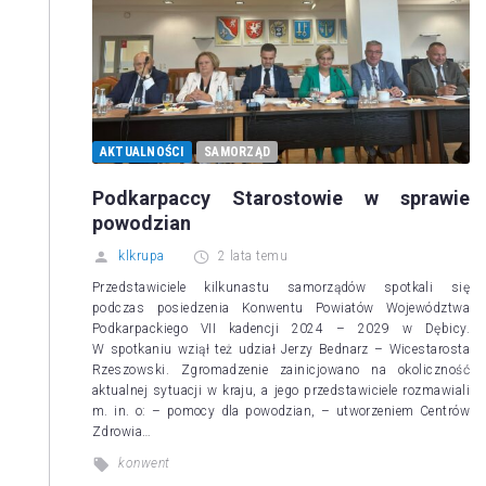
AKTUALNOŚCI
SAMORZĄD
Podkarpaccy Starostowie w sprawie
powodzian
klkrupa
2 lata temu
Przedstawiciele kilkunastu samorządów spotkali się
podczas posiedzenia Konwentu Powiatów Województwa
Podkarpackiego VII kadencji 2024 – 2029 w Dębicy.
W spotkaniu wziął też udział Jerzy Bednarz – Wicestarosta
Rzeszowski. Zgromadzenie zainicjowano na okoliczność
aktualnej sytuacji w kraju, a jego przedstawiciele rozmawiali
m. in. o: – pomocy dla powodzian, – utworzeniem Centrów
Zdrowia…
konwent