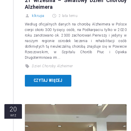
21 września – Światowy Dzień Choroby
Alzheimera
klkrupa
2 lata temu
Według oficjalnych danych na chorobę Alzheimera w Polsce
cierpi około 300 tysięcy osób, na Podkarpaciu tylko w 2020
roku zanotowano ok. 2300 zachorowań.Pierwszy i jedyny w
naszym regionie ośrodek leczenia i rehabilitacji osób
dotkniętych tą nieuleczalną chorobą znajduje się w Powiecie
Rzeszowskim, w Szpitalu Chorób Płuc i Opieka
Długoterminowa im.…
Dzień Choroby Alzheimer
CZYTAJ WIĘCEJ
20
wrz