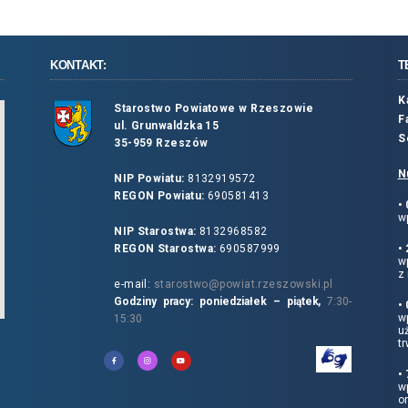
KONTAKT:
T
K
Starostwo Powiatowe w Rzeszowie
F
ul. Grunwaldzka 15
S
35-959 Rzeszów
N
NIP Powiatu:
8132919572
REGON Powiatu:
690581413
•
wp
NIP Starostwa:
8132968582
REGON Starostwa:
690587999
•
w
z 
e-mail:
starostwo@powiat.rzeszowski.pl
Godziny pracy: poniedziałek – piątek,
7:30-
•
wp
15:30
u
tr
•
w
o