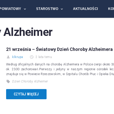
POWIATOWY
STAROSTWO
AKTUALNOŚCI
KO
 Alzheimer
21 września – Światowy Dzień Choroby Alzheimera
klkrupa
2 lata temu
Według oficjalnych danych na chorobę Alzheimera w Polsce cierpi około 
ok. 2300 zachorowań.Pierwszy i jedyny w naszym regionie ośrodek lecze
znajduje się w Powiecie Rzeszowskim, w Szpitalu Chorób Płuc i Opieka D
Dzień Choroby Alzheimer
CZYTAJ WIĘCEJ