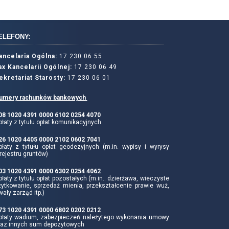
ELEFONY:
ancelaria Ogólna:
17 230 06 55
ax Kancelarii Ogólnej:
17 230 06 49
ekretariat Starosty:
17 230 06 01
umery rachunków bankowych
 08 1020 4391 0000 6102 0254 4070
łaty z tytułu opłat komunikacyjnych
 26 1020 4405 0000 2102 0602 7041
płaty z tytułu opłat geodezyjnych (m.in. wypisy i wyrysy
rejestru gruntów)
 03 1020 4391 0000 6302 0254 4062
łaty z tytułu opłat pozostałych (m.in.. dzierżawa, wieczyste
żytkowanie, sprzedaż mienia, przekształcenie prawie wuż,
wały zarząd itp.)
 73 1020 4391 0000 6802 0202 0212
płaty wadium, zabezpieczeń należytego wykonania umowy
raz innych sum depozytowych