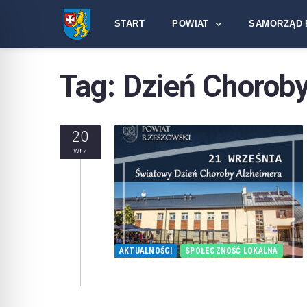
START
POWIAT
SAMORZĄD 
Tag:
Dzień Choroby
20
wrz
AKTUALNOŚCI
SPOŁECZNOŚĆ LOKALNA