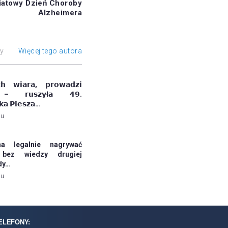
iatowy Dzień Choroby
Alzheimera
ły
Więcej tego autora
𝗰𝗵 𝘄𝗶𝗮𝗿𝗮, 𝗽𝗿𝗼𝘄𝗮𝗱𝘇𝗶
 – 𝗿𝘂𝘀𝘇𝘆ł𝗮 𝟰𝟵.
𝗸𝗮 𝗣𝗶𝗲𝘀𝘇𝗮…
mu
a legalnie nagrywać
bez wiedzy drugiej
dy…
mu
ELEFONY: