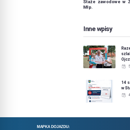
Staże zawodowe w Z
Młp.
Inne wpisy
Raz
sz
Ojc
14 s
w S
MAPKA DOJAZDU: