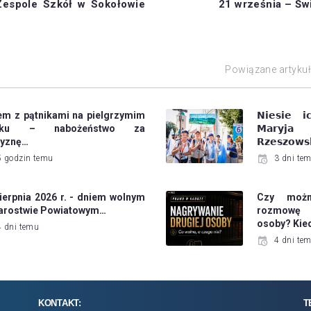
espole Szkół w Sokołowie
21 września – Św
Powiązane artyku
em z pątnikami na pielgrzymim
𝗡𝗶𝗲𝘀𝗶𝗲 𝗶
laku – nabożeństwo za
𝗠𝗮𝗿𝘆𝗷
zyznę…
𝗥𝘇𝗲𝘀𝘇𝗼𝘄𝘀
5 godzin temu
3 dni te
ierpnia 2026 r. - dniem wolnym
Czy możn
tarostwie Powiatowym…
rozmowę 
osoby? Kie
4 dni temu
4 dni te
KONTAKT:
T