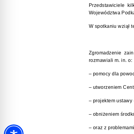
Przedstawiciele k
Województwa
Podka
W spotkaniu wziął t
Zgromadzenie zaini
rozmawiali m. in. o:
– pomocy dla powod
– utworzeniem Cent
–
projektem ustawy 
–
obniżeniem środ
–
oraz z problemami 