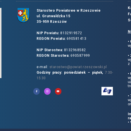
K
Starostwo Powiatowe w Rzeszowie
F
ul. Grunwaldzka 15
S
35-959 Rzeszów
N
NIP Powiatu:
8132919572
REGON Powiatu:
690581413
•
wp
NIP Starostwa:
8132968582
REGON Starostwa:
690587999
•
w
z 
e-mail:
starostwo@powiat.rzeszowski.pl
Godziny pracy: poniedziałek – piątek,
7:30-
•
wp
15:30
u
tr
•
w
o
I
r
•