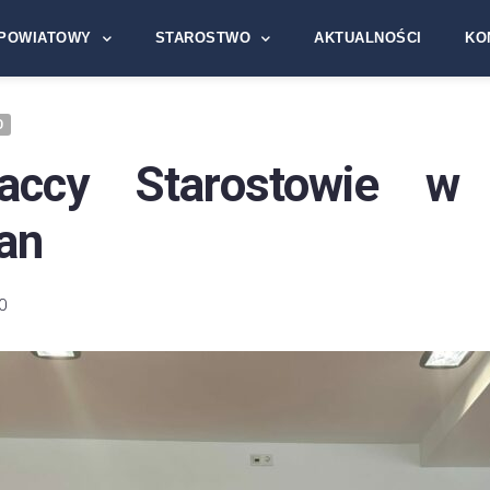
POWIATOWY
STAROSTWO
AKTUALNOŚCI
KO
D
paccy Starostowie w 
an
0