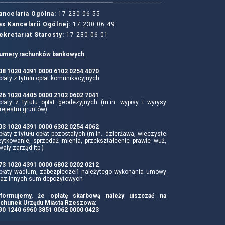
ancelaria Ogólna:
17 230 06 55
ax Kancelarii Ogólnej:
17 230 06 49
ekretariat Starosty:
17 230 06 01
umery rachunków bankowych
 08 1020 4391 0000 6102 0254 4070
łaty z tytułu opłat komunikacyjnych
 26 1020 4405 0000 2102 0602 7041
płaty z tytułu opłat geodezyjnych (m.in. wypisy i wyrysy
rejestru gruntów)
 03 1020 4391 0000 6302 0254 4062
łaty z tytułu opłat pozostałych (m.in.. dzierżawa, wieczyste
żytkowanie, sprzedaż mienia, przekształcenie prawie wuż,
wały zarząd itp.)
 73 1020 4391 0000 6802 0202 0212
płaty wadium, zabezpieczeń należytego wykonania umowy
raz innych sum depozytowych
nformujemy, że opłatę skarbową należy uiszczać na
achunek Urzędu Miasta Rzeszowa:
 90 1240 6960 3851 0062 0000 0423