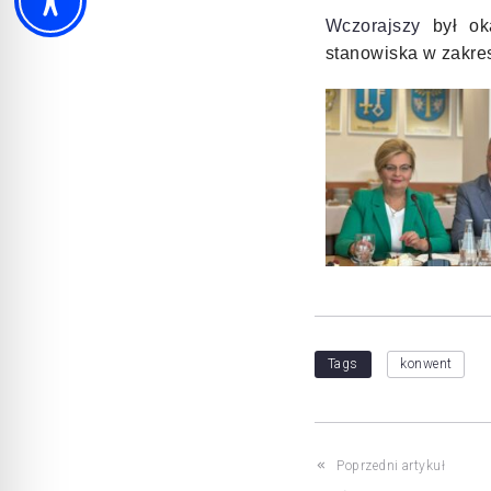
Wczorajszy
był oka
stanowiska w zakre
Tags
konwent
Poprzedni artykuł