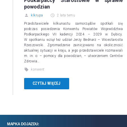
Podkarpaccy Starostowie w sprawie
powodzian
klkrupa
2 lata temu
Przedstawiciele kilkunastu samorządów spotkali się
podczas posiedzenia Konwentu Powiatów Województwa
Podkarpackiego VII kadencji 2024 – 2029 w Dębicy.
W spotkaniu wziął też udział Jerzy Bednarz – Wicestarosta
Rzeszowski. Zgromadzenie zainicjowano na okoliczność
aktualnej sytuacji w kraju, a jego przedstawiciele rozmawiali
m. in. o: – pomocy dla powodzian, – utworzeniem Centrów
Zdrowia…
konwent
CZYTAJ WIĘCEJ
MAPKA DOJAZDU: