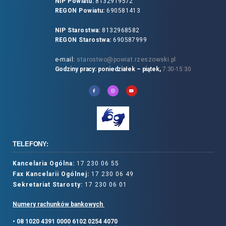
NIP Powiatu:
8132919572
REGON Powiatu:
690581413
NIP Starostwa:
8132968582
REGON Starostwa:
690587999
e-mail:
starostwo@powiat.rzeszowski.pl
Godziny pracy: poniedziałek – piątek,
7:30-15:30
TELEFONY:
Kancelaria Ogólna:
17 230 06 55
Fax Kancelarii Ogólnej:
17 230 06 49
Sekretariat Starosty:
17 230 06 01
Numery rachunków bankowych
• 08 1020 4391 0000 6102 0254 4070