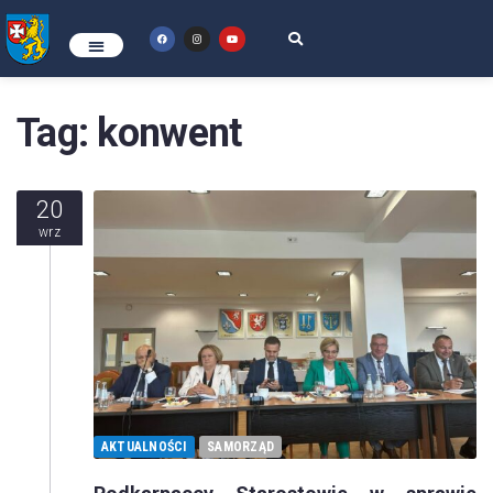
Tag:
konwent
20
wrz
AKTUALNOŚCI
SAMORZĄD