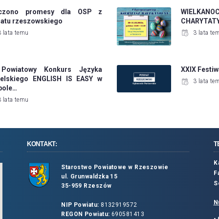
czono promesy dla OSP z
WIELKA
iatu rzeszowskiego
CHARYTAT
3 lata temu
3 lata te
 Powiatowy Konkurs Języka
XXIX Festiw
ielskiego ENGLISH IS EASY w
3 lata te
pole…
3 lata temu
KONTAKT:
T
K
Starostwo Powiatowe w Rzeszowie
F
ul. Grunwaldzka 15
S
35-959 Rzeszów
N
NIP Powiatu:
8132919572
REGON Powiatu:
690581413
•