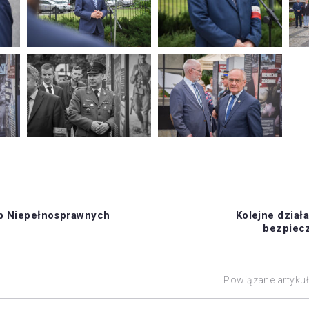
ób Niepełnosprawnych
Kolejne dział
bezpiec
Powiązane artyku