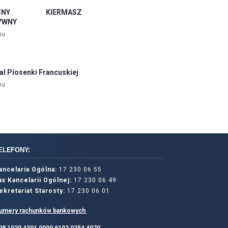
NOCNY KIERMASZ
YWNY
mu
al Piosenki Francuskiej
mu
ELEFONY:
ancelaria Ogólna:
17 230 06 55
ax Kancelarii Ogólnej:
17 230 06 49
ekretariat Starosty:
17 230 06 01
umery rachunków bankowych
 08 1020 4391 0000 6102 0254 4070