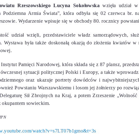
owiatu Rzeszowskiego Lucyna Sokołowska
wzięła udział w
 Podziemna Armia Świata”, która odbyła się 02 czerwca br. n
szowie. Wydarzenie wpisuje się w
obchody 80. rocznicy powstan
stość udział wzięli, przedstawiciele władz samorządowych, s
 Wystawa była także doskonałą okazją do złożenia kwiatów w 
jowej.
nstytut Pamięci Narodowej, która składa się z 87 plansz,
przedst
 ówczesnej sytuacji politycznej Polski i Europy, a także wprowadz
odziemnego oraz ukazuje portrety dowódców i najwybitniejszyc
ównież Powstaniu Warszawskiemu i losom jej żołnierzy po rozwiąz
 Delegaturę Sił Zbrojnych na Kraj, a potem Zrzeszenie „Wolność 
z okupantem sowieckim.
 IPN
ww.youtube.com/watch?v=s7LT07b1gmo&t=3s