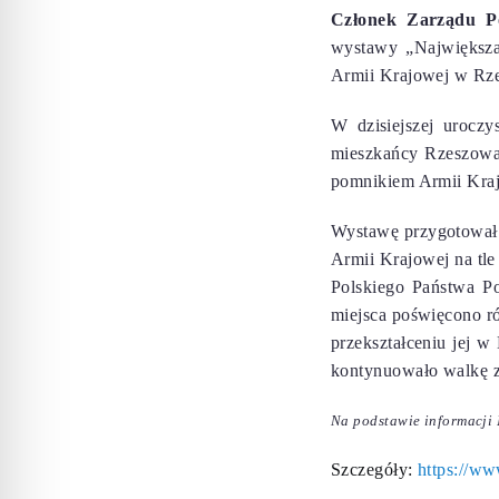
Członek Zarządu P
wystawy „
Największa
Armii Krajowej w Rze
W dzisiejszej uroczy
mieszkańcy Rzeszowa.
pomnikiem Armii Kra
Wystawę przygotował I
Armii Krajowej na tle
Polskiego Państwa P
miejsca poświęcono r
przekształceniu jej w
kontynuowało walkę 
Na podstawie informacji
Szczegóły:
https://w