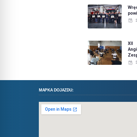
Wrę
pow
XII
Ang
Zes
MAPKA DOJAZDU: