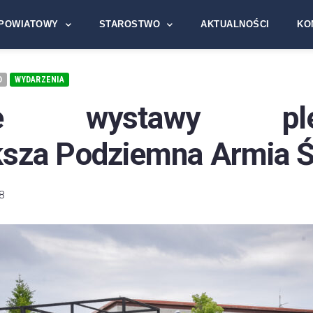
POWIATOWY
STAROSTWO
AKTUALNOŚCI
KO
D
WYDARZENIA
cie wystawy plen
ksza Podziemna Armia Ś
8