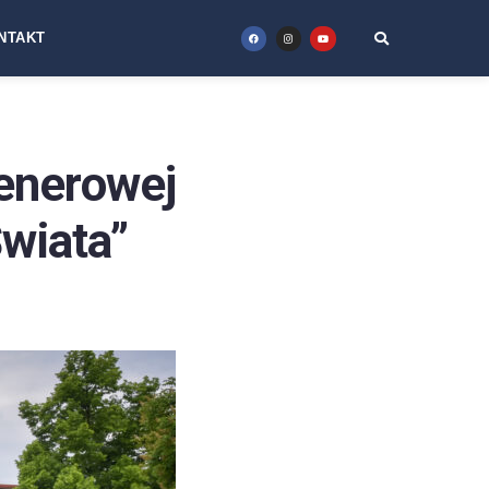
NTAKT
erowej
wiata”