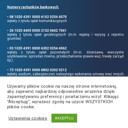
Numery rachunków bankowych
• 08 1020 4391 0000 6102 0254 4070
wpłaty z tytułu opłat komunikacyjnych
• 26 1020 4405 0000 2102 0602 7041
wpłaty z tytułu opłat geodezyjnych (m.in. wypisy i wyrysy z rejestru
gruntów)
• 03 1020 4391 0000 6302 0254 4062
wpłaty z tytułu opłat pozostałych (m.in.. dzierżawa, wieczyste
użytkowanie, sprzedaż mienia, przekształcenie prawie wuż, trwały zarząd
itp.)
• 73 1020 4391 0000 6802 0202 0212
wpłaty wadium, zabezpieczeń należytego wykonania umowy oraz innych
sum depozytowych
Używamy plików cookie na naszej stronie internetowej,
Informujemy, że opłatę skarbową należy uiszczać na rachunek Urzędu
aby zapewnić najbardziej odpowiednie wrażenia dzięki
Miasta Rzeszowa:
• 90 1240 6960 3851 0062 0000 0423
zapamiętywaniu preferencji i powtarzaniu wizyt. Klikając
"Akceptuję", wyrażasz zgodę na użycie WSZYSTKICH
plików cookie.
Ustawienia cookies
Copyright
2021
©
Produkcja i hosting:
AKCEPTUJ
Powiat Rzeszowski
ZETO-RZESZÓW Sp. z o.o.