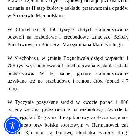
Prawie 12,9 mln złotych rządowej dotacji przeznaczone
zostanie na II etap budowy zakładu przetwarzania opadów
w Sokołowie Małopolskim.
W Chmielniku 9 350 tysięcy złotych dofinansowania
pozwoli na rozbudowę i przebudowę tamtejszej Szkoły
Podstawowej nr 3 im. Św. Maksymiliana Marii Kolbego.
W Niechobrzu, w gminie Boguchwała dzięki wsparciu 1
785 tys. wyremontowana i przebudowana zostanie szkoła
podstawowa. W tej samej gminie dofinansowanie
uzyskano też na przebudowę i remont dróg (ponad 4,7
mln).
W Tyczynie pozyskane środki w kwocie ponad 1 800
tysięcy zostaną przeznaczone na rozbudowę oświetlenia
ulicznego, 2 335 tys. na II etap budowy zaplecza socjalno-
sanitarnego przy boisku sportowym w Harmanowej, zaś
prawie 3,5 mln na budowę chodnika wzdłuż drogi