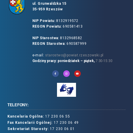
ul. Grunwaldzka 15
35-959 Rzeszów
NIP Powiatu:
8132919572
REGON Powiatu:
690581413
NIP Starostwa:
8132968582
REGON Starostwa:
690587999
e-mail:
starostwo@powiat.rzeszowski.pl
Godziny pracy: poniedziałek – piątek,
7:30-15:30
TELEFONY:
Kancelaria Ogólna:
17 230 06 55
Fax Kancelarii Ogólnej:
17 230 06 49
Sekretariat Starosty:
17 230 06 01