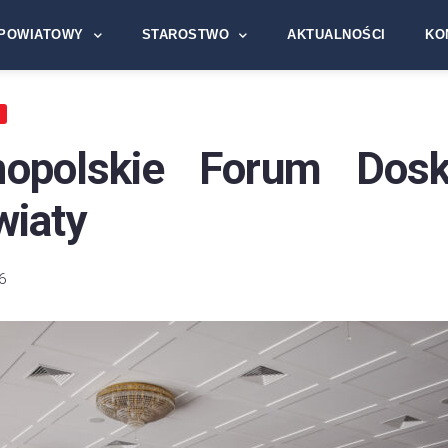
POWIATOWY
STAROSTWO
AKTUALNOŚCI
KO
A
nopolskie Forum Dosk
wiaty
6