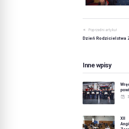
Poprzedni artykuł
Dzień Rodzicielstwa
Inne wpisy
Wrę
pow
XII
Ang