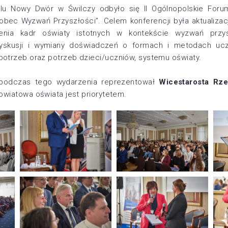
elu Nowy Dwór w Świlczy odbyło się II Ogólnopolskie Foru
obec Wyzwań Przyszłości”. Celem konferencji była aktualizac
enia kadr oświaty istotnych w kontekście wyzwań przys
yskusji i wymiany doświadczeń o formach i metodach ucze
potrzeb oraz potrzeb dzieci/uczniów, systemu oświaty.
 podczas tego wydarzenia reprezentował
Wicestarosta Rz
powiatowa oświata jest priorytetem.