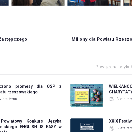
 Zastępczego
Miliony dla Powiatu Rzesz
Powiązane artyku
czono promesy dla OSP z
WIELKA
iatu rzeszowskiego
CHARYTAT
3 lata temu
3 lata te
 Powiatowy Konkurs Języka
XXIX Festiw
ielskiego ENGLISH IS EASY w
3 lata te