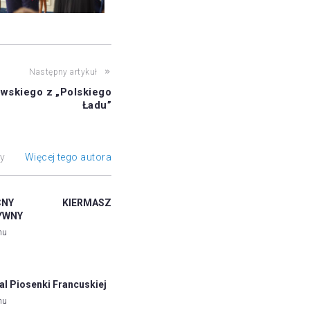
Następny artykuł
owskiego z „Polskiego
Ładu”
ły
Więcej tego autora
NOCNY KIERMASZ
YWNY
mu
al Piosenki Francuskiej
mu