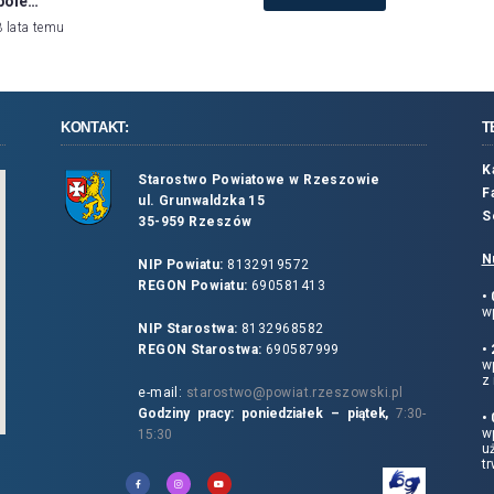
pole…
3 lata temu
KONTAKT:
T
K
Starostwo Powiatowe w Rzeszowie
F
ul. Grunwaldzka 15
S
35-959 Rzeszów
N
NIP Powiatu:
8132919572
REGON Powiatu:
690581413
•
wp
NIP Starostwa:
8132968582
REGON Starostwa:
690587999
•
w
z 
e-mail:
starostwo@powiat.rzeszowski.pl
Godziny pracy: poniedziałek – piątek,
7:30-
•
wp
15:30
u
tr