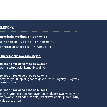
ELEFONY:
ancelaria Ogólna:
17 230 06 55
ax Kancelarii Ogólnej:
17 230 06 49
ekretariat Starosty:
17 230 06 01
umery rachunków bankowych
 08 1020 4391 0000 6102 0254 4070
łaty z tytułu opłat komunikacyjnych
 26 1020 4405 0000 2102 0602 7041
płaty z tytułu opłat geodezyjnych (m.in. wypisy i wyrysy
rejestru gruntów)
 03 1020 4391 0000 6302 0254 4062
łaty z tytułu opłat pozostałych (m.in.. dzierżawa, wieczyste
żytkowanie, sprzedaż mienia, przekształcenie prawie wuż,
wały zarząd itp.)