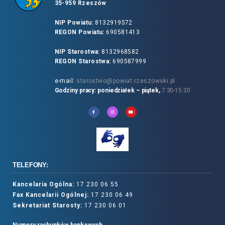
35-959 Rzeszów
NIP Powiatu:
8132919572
REGON Powiatu:
690581413
NIP Starostwa:
8132968582
REGON Starostwa:
690587999
e-mail:
starostwo@powiat.rzeszowski.pl
Godziny pracy: poniedziałek – piątek,
7:30-15:30
TELEFONY:
Kancelaria Ogólna:
17 230 06 55
Fax Kancelarii Ogólnej:
17 230 06 49
Sekretariat Starosty:
17 230 06 01
Numery rachunków bankowych