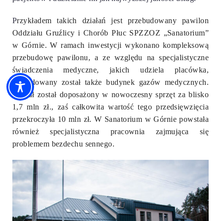
P
rzykładem takich działań jest przebudowany pawilon
Oddziału Gruźlicy i Chorób Płuc SPZZOZ „Sanatorium”
w Górnie. W ramach inwestycji wykonano kompleksową
przebudowę pawilonu, a ze względu na specjalistyczne
świadczenia medyczne, jakich udziela placówka,
wybudowany został także budynek gazów medycznych.
Odział został doposażony w nowoczesny sprzęt za blisko
1,7 mln zł., zaś całkowita wartość tego przedsięwzięcia
przekroczyła 10 mln zł. W Sanatorium w Górnie powstała
również specjalistyczna pracownia zajmująca się
problemem bezdechu sennego.