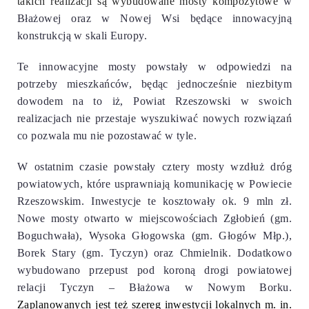
takich realizacji są wybudowane mosty kompozytowe
w
Błażowej oraz w Nowej Wsi będące innowacyjną
konstrukcją w skali Europy.
Te innowacyjne mosty powstały w odpowiedzi na
potrzeby mieszkańców, będąc jednocześnie niezbitym
dowodem na to iż, Powiat Rzeszowski w swoich
realizacjach nie przestaje wyszukiwać nowych rozwiązań
co pozwala mu nie pozostawać w tyle.
W ostatnim czasie powstały cztery mosty wzdłuż dróg
powiatowych, które usprawniają komunikację w Powiecie
Rzeszowskim. Inwestycje te kosztowały ok. 9 mln zł.
Nowe mosty otwarto w miejscowościach Zgłobień (gm.
Boguchwała), Wysoka Głogowska (gm. Głogów Młp.),
Borek Stary (gm. Tyczyn) oraz Chmielnik. Dodatkowo
wybudowano przepust pod koroną drogi powiatowej
relacji Tyczyn – Błażowa w Nowym Borku
.
Zaplanowanych jest też szereg inwestycji lokalnych m. in.