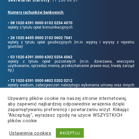
Sekretariat Starosty:
17 230 06 01
Numery rachunków bankowych
• 08 1020 4391 0000 6102 0254 4070
wpłaty z tytułu opłat komunikacyjnych
• 26 1020 4405 0000 2102 0602 7041
wpłaty z tytułu opłat geodezyjnych (m.in. wypisy i wyrysy z rejestru
gruntów)
• 03 1020 4391 0000 6302 0254 4062
wpłaty z tytułu opłat pozostałych (m.in.. dzierżawa, wieczyste
użytkowanie, sprzedaż mienia, przekształcenie prawie wuż, trwały zarząd
itp.)
• 73 1020 4391 0000 6802 0202 0212
wpłaty wadium, zabezpieczeń należytego wykonania umowy oraz innych
sum depozytowych
Używamy plików cookie na naszej stronie internetowej,
Informujemy, że opłatę skarbową należy uiszczać na rachunek Urzędu
aby zapewnić najbardziej odpowiednie wrażenia dzięki
Miasta Rzeszowa:
• 90 1240 6960 3851 0062 0000 0423
zapamiętywaniu preferencji i powtarzaniu wizyt. Klikając
"Akceptuję", wyrażasz zgodę na użycie WSZYSTKICH
plików cookie.
Ustawienia cookies
Copyright
2021
©
Produkcja i hosting:
AKCEPTUJ
Powiat Rzeszowski
ZETO-RZESZÓW Sp. z o.o.