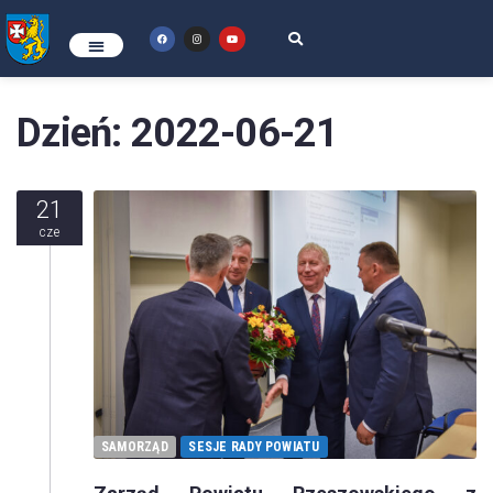
Dzień:
2022-06-21
21
cze
SAMORZĄD
SESJE RADY POWIATU