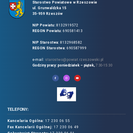
Starostwo Powiatowe w Rzeszowie
ul. Grunwaldzka 15
35-959 Rzeszów
NIP Powiatu:
8132919572
REGON Powiatu:
690581413
NIP Starostwa:
8132968582
REGON Starostwa:
690587999
e-mail:
starostwo@powiat.rzeszowski.pl
Godziny pracy: poniedziałek – piątek,
7:30-15:30
TELEFONY:
Kancelaria Ogólna:
17 230 06 55
Fax Kancelarii Ogólnej:
17 230 06 49