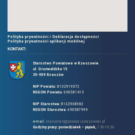
Polityka prywatności /
Deklaracja dostępności
Polityka prywatności aplikacji mobilnej
KONTAKT:
Starostwo Powiatowe w Rzeszowie
ul. Grunwaldzka 15
35-959 Rzeszów
NIP Powiatu:
8132919572
REGON Powiatu:
690581413
NIP Starostwa:
8132968582
REGON Starostwa:
690587999
e-mail:
starostwo@powiat.rzeszowski.pl
Godziny pracy: poniedziałek – piątek,
7:30-15:30