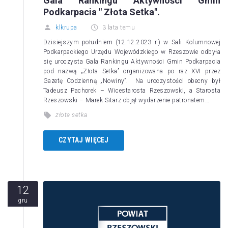
Gala Rankingu Aktywności Gmin
Podkarpacia " Złota Setka".
klkrupa
3 lata temu
Dzisiejszym południem (12.12.2023 r.) w Sali Kolumnowej
Podkarpackiego Urzędu Wojewódzkiego w Rzeszowie odbyła
się uroczysta Gala Rankingu Aktywności Gmin Podkarpacia
pod nazwą „Złota Setka” organizowana po raz XVI przez
Gazetę Codzienną „Nowiny”. Na uroczystości obecny był
Tadeusz Pachorek – Wicestarosta Rzeszowski, a Starosta
Rzeszowski – Marek Sitarz objął wydarzenie patronatem…
złota setka
CZYTAJ WIĘCEJ
12
gru