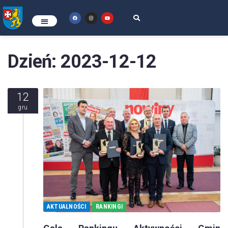
Dzień:
2023-12-12
12
gru
AKTUALNOŚCI
RANKINGI