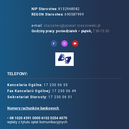
NIP Starostwa:
8132968582
REGON Starostwa:
690587999
e-mail:
starostwo@powiat.rzeszowski.pl
Godziny pracy: poniedziałek – piątek,
7:30-15:30
TELEFONY:
Kancelaria Ogólna:
17 230 06 55
Fax Kancelarii Ogólnej:
17 230 06 49
Sekretariat Starosty:
17 230 06 01
Numery rachunków bankowych
• 08 1020 4391 0000 6102 0254 4070
wpłaty z tytułu opłat komunikacyjnych