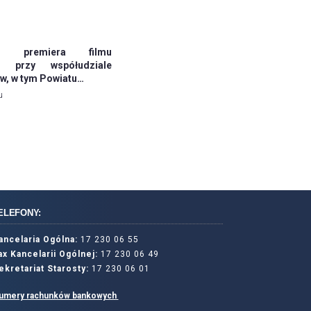
jna premiera filmu
o przy współudziale
, w tym Powiatu…
u
ELEFONY:
ancelaria Ogólna:
17 230 06 55
ax Kancelarii Ogólnej:
17 230 06 49
ekretariat Starosty:
17 230 06 01
umery rachunków bankowych