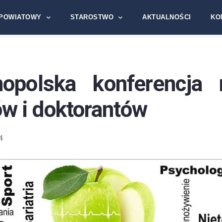
POWIATOWY
STAROSTWO
AKTUALNOŚCI
KO
nopolska konferencja
w i doktorantów
4