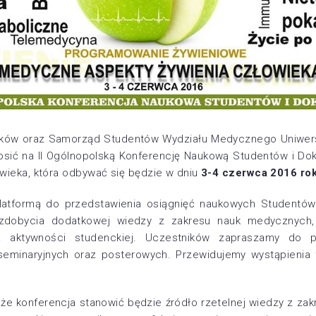
yków oraz Samorząd Studentów Wydziału Medycznego Uniwer
sić na II Ogólnopolską Konferencję Naukową Studentów i D
wieka, która odbywać się będzie w dniu
3-4 czerwca 2016 ro
latformą do przedstawienia osiągnięć naukowych Studentó
zdobycia dodatkowej wiedzy z zakresu nauk medycznych, di
a aktywności studenckiej. Uczestników zapraszamy do 
seminaryjnych oraz posterowych. Przewidujemy wystąpieni
że konferencja stanowić będzie źródło rzetelnej wiedzy z zakre