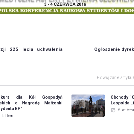
zji 225 lecia uchwalenia
Ogłoszenie dyrek
Powiązane artyku
nkurs dla Kół Gospodyń
Obchody 102
jskich o Nagrodę Małżonki
Leopolda Li
zydenta RP”
5 lat tem
5 lat temu