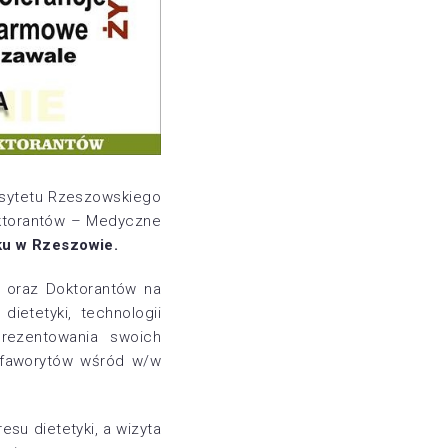
sytetu Rzeszowskiego
oktorantów – Medyczne
ku w Rzeszowie.
w oraz Doktorantów na
etetyki, technologii
prezentowania swoich
a faworytów wśród w/w
su dietetyki, a wizyta