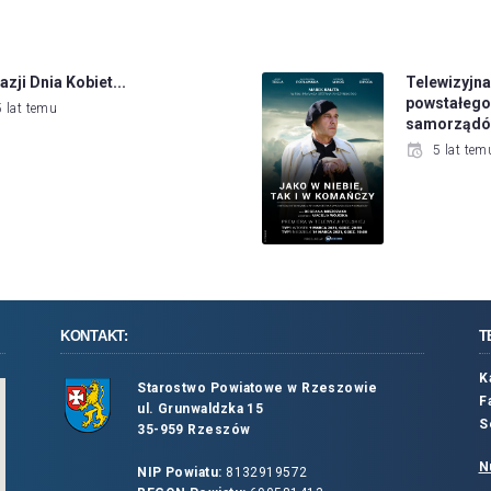
azji Dnia Kobiet...
Telewizy
powstałeg
5 lat temu
samorządów
5 lat tem
KONTAKT:
T
K
Starostwo Powiatowe w Rzeszowie
F
ul. Grunwaldzka 15
S
35-959 Rzeszów
N
NIP Powiatu:
8132919572