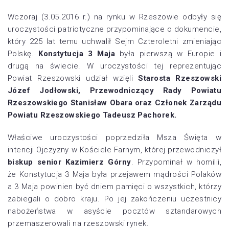
Wczoraj (3.05.2016 r.) na rynku w Rzeszowie odbyły się
uroczystości patriotyczne przypominające o dokumencie,
który 225 lat temu uchwalił Sejm Czteroletni zmieniając
Polskę.
Konstytucja 3 Maja
była pierwszą w Europie i
drugą na świecie. W uroczystości tej reprezentując
Powiat Rzeszowski udział wzięli
Starosta Rzeszowski
Józef Jodłowski, Przewodniczący Rady Powiatu
Rzeszowskiego Stanisław Obara oraz Członek Zarządu
Powiatu Rzeszowskiego Tadeusz Pachorek.
Właściwe uroczystości poprzedziła Msza Święta w
intencji Ojczyzny w Kościele Farnym, której przewodniczył
biskup senior Kazimierz Górny
. Przypominał w homilii,
że Konstytucja 3 Maja była przejawem mądrości Polaków
a 3 Maja powinien być dniem pamięci o wszystkich, którzy
zabiegali o dobro kraju. P
o jej zakończeniu uczestnicy
nabożeństwa w asyście pocztów sztandarowych
przemaszerowali na rzeszowski rynek.