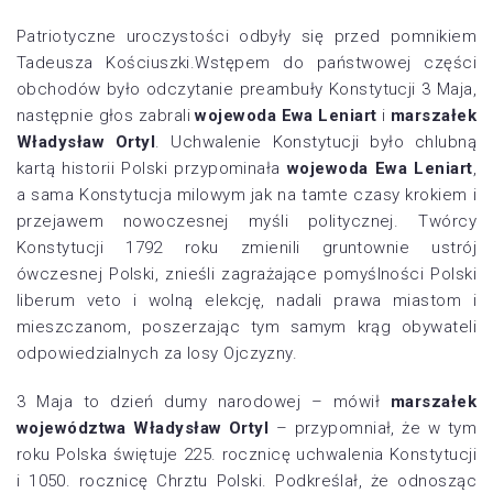
Patriotyczne uroczystości odbyły się przed pomnikiem
Tadeusza Kościuszki.Wstępem do państwowej części
obchodów było odczytanie preambuły Konstytucji 3 Maja,
następnie głos zabrali
wojewoda Ewa Leniart
i
marszałek
Władysław Ortyl
. Uchwalenie Konstytucji było chlubną
kartą historii Polski przypominała
wojewoda Ewa Leniart
,
a sama Konstytucja milowym jak na tamte czasy krokiem i
przejawem nowoczesnej myśli politycznej. Twórcy
Konstytucji 1792 roku zmienili gruntownie ustrój
ówczesnej Polski, znieśli zagrażające pomyślności Polski
liberum veto i wolną elekcję, nadali prawa miastom i
mieszczanom, poszerzając tym samym krąg obywateli
odpowiedzialnych za losy Ojczyzny.
3 Maja to dzień dumy narodowej – mówił
marszałek
województwa Władysław Ortyl
– przypomniał, że w tym
roku Polska świętuje 225. rocznicę uchwalenia Konstytucji
i 1050. rocznicę Chrztu Polski. Podkreślał, że odnosząc