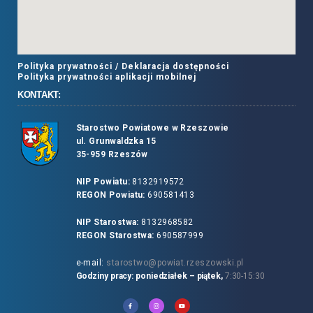
Polityka prywatności /
Deklaracja dostępności
Polityka prywatności aplikacji mobilnej
KONTAKT:
Starostwo Powiatowe w Rzeszowie
ul. Grunwaldzka 15
35-959 Rzeszów
NIP Powiatu:
8132919572
REGON Powiatu:
690581413
NIP Starostwa:
8132968582
REGON Starostwa:
690587999
e-mail:
starostwo@powiat.rzeszowski.pl
Godziny pracy: poniedziałek – piątek,
7:30-15:30