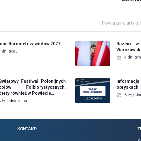
Powiązane artyku
anie Barometr zawodów 2027
Razem w 
Warszawsk
4 dni temu
4 dni te
Światowy Festiwal Polonijnych
Informacj
połów Folklorystycznych.
opryskach l
erty również w Powiecie…
3 tygodn
3 tygodnie temu
KONTAKT:
T