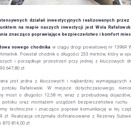
ntensywnych działań inwestycyjnych realizowanych przez
nktem na mapie naszych inwestycji jest Wola Rafałowsk
nia znacząco poprawiające bezpieczeństwo i komfort mie
dowa nowego chodnika
w ciągu drogi powiatowej nr 1396R 
hmielnik. Powstał chodnik o długości 233 metrów, który w sp
szych i porządkuje przestrzeń przy jednej z kluczowych d
93 647,80 zł.
wana jest jedna z kluczowych i najbardziej wymagających 
potoku Rafałowski. W miejsce dotychczasowego, nieno
y most o długości 12,58 m, wraz z przebudową dojazdów
a potoku oraz montażem urządzeń bezpieczeństwa ruchu. 
ormy techniczne i znacząco poprawi komunikację w tej czę
79 zł. Realizacja otrzymała dofinansowanie z Rezerwy Subwe
 870 814,00 zł.