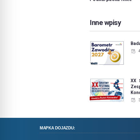
Inne wpisy
Bad
XX 
Zes
Konc
MAPKA DOJAZDU: