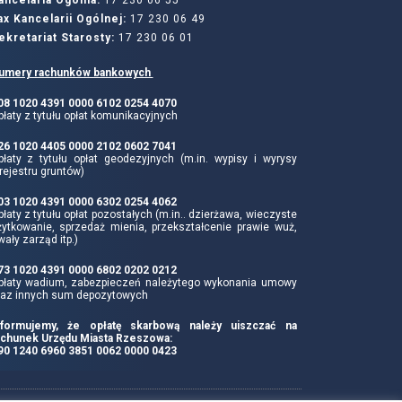
ancelaria Ogólna:
17 230 06 55
ax Kancelarii Ogólnej:
17 230 06 49
ekretariat Starosty:
17 230 06 01
umery rachunków bankowych
 08 1020 4391 0000 6102 0254 4070
łaty z tytułu opłat komunikacyjnych
 26 1020 4405 0000 2102 0602 7041
płaty z tytułu opłat geodezyjnych (m.in. wypisy i wyrysy
rejestru gruntów)
 03 1020 4391 0000 6302 0254 4062
łaty z tytułu opłat pozostałych (m.in.. dzierżawa, wieczyste
żytkowanie, sprzedaż mienia, przekształcenie prawie wuż,
wały zarząd itp.)
 73 1020 4391 0000 6802 0202 0212
płaty wadium, zabezpieczeń należytego wykonania umowy
raz innych sum depozytowych
nformujemy, że opłatę skarbową należy uiszczać na
achunek Urzędu Miasta Rzeszowa:
 90 1240 6960 3851 0062 0000 0423