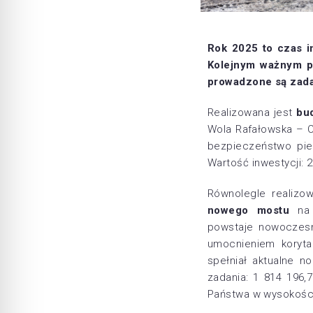
Rok 2025 to czas i
Kolejnym ważnym pu
prowadzone są zada
Realizowana jest
bu
Wola Rafałowska – C
bezpieczeństwo pie
Wartość inwestycji: 2
Równolegle realizo
nowego mostu
na 
powstaje nowoczesn
umocnieniem koryt
spełniał aktualne n
zadania: 1 814 196,
Państwa w wysokości