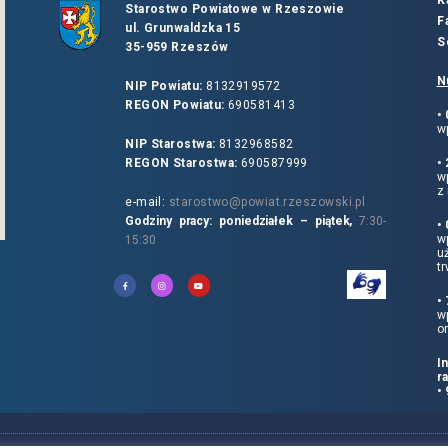
K
Starostwo Powiatowe w Rzeszowie
F
ul. Grunwaldzka 15
S
35-959 Rzeszów
N
NIP Powiatu:
8132919572
REGON Powiatu:
690581413
•
wp
NIP Starostwa:
8132968582
REGON Starostwa:
690587999
•
w
z 
e-mail:
starostwo@powiat.rzeszowski.pl
Godziny pracy: poniedziałek – piątek,
7:30-
•
wp
15:30
u
tr
•
w
o
I
r
•