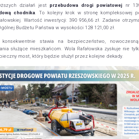
yższych działań jest
przebudowa drogi powiatowej
nr 13
dową chodnika
. To kolejny krok w stronę kompleksowej po
ałowskiej. Wartość inwestycji: 390 956,66 zł. Zadanie otrzym
gólnej Budżetu Państwa w wysokości 128 121,00 zł.
 konsekwentnie stawia na bezpieczeństwo, nowoczesną i
ania służące mieszkańcom. Wola Rafałowska zyskuje nie tylk
zpieczny most, który będzie służył przez kolejne dekady.