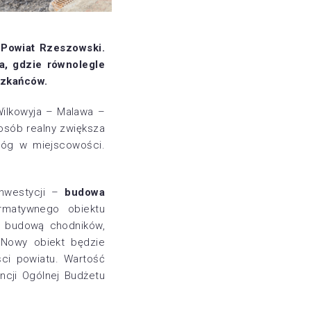
 Powiat Rzeszowski.
a, gdzie równolegle
szkańców.
Wilkowyja – Malawa –
osób realny zwiększa
róg w miejscowości.
inwestycji –
budowa
rmatywnego obiektu
, budową chodników,
Nowy obiekt będzie
ści powiatu. Wartość
ncji Ogólnej Budżetu