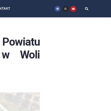
NTAKT
owiatu
 w Woli