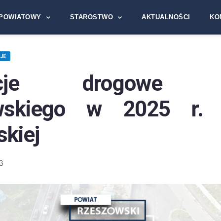
POWIATOWY
STAROSTWO
AKTUALNOŚCI
KO
JE
tycje drogowe P
wskiego w 2025 r.
kiej
3