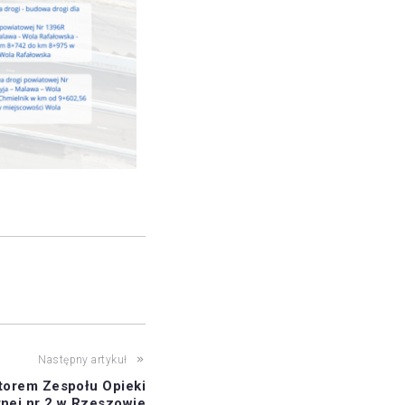
Następny artykuł
torem Zespołu Opieki
nej nr 2 w Rzeszowie