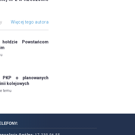
ły
Więcej tego autora
hołdzie Powstańcom
im
mu
a PKP o planowanych
inii kolejowych
ie temu
ELEFONY: