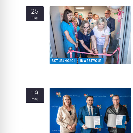
25
maj
AKTUALNOŚCI
INWESTYCJE
19
maj