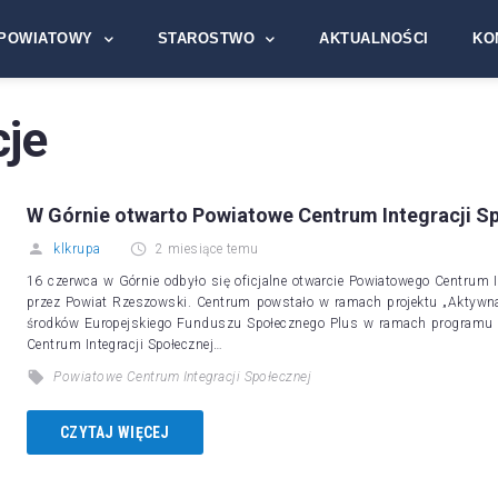
POWIATOWY
STAROSTWO
AKTUALNOŚCI
KO
cje
W Górnie otwarto Powiatowe Centrum Integracji S
klkrupa
2 miesiące temu
16 czerwca w Górnie odbyło się oficjalne otwarcie Powiatowego Centrum I
przez Powiat Rzeszowski. Centrum powstało w ramach projektu „Aktywna
środków Europejskiego Funduszu Społecznego Plus w ramach programu 
Centrum Integracji Społecznej…
Powiatowe Centrum Integracji Społecznej
CZYTAJ WIĘCEJ