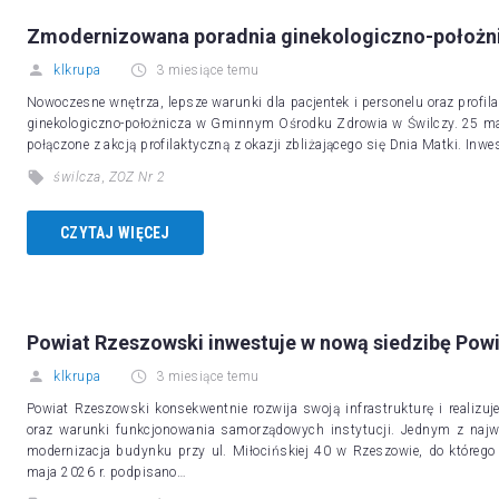
Zmodernizowana poradnia ginekologiczno-położnic
klkrupa
3 miesiące temu
Nowoczesne wnętrza, lepsze warunki dla pacjentek i personelu oraz profi
ginekologiczno-położnicza w Gminnym Ośrodku Zdrowia w Świlczy. 25 maj
połączone z akcją profilaktyczną z okazji zbliżającego się Dnia Matki. In
świlcza
,
ZOZ Nr 2
CZYTAJ WIĘCEJ
Powiat Rzeszowski inwestuje w nową siedzibę Pow
klkrupa
3 miesiące temu
Powiat Rzeszowski konsekwentnie rozwija swoją infrastrukturę i realizu
oraz warunki funkcjonowania samorządowych instytucji. Jednym z najw
modernizacja budynku przy ul. Miłocińskiej 40 w Rzeszowie, do którego
maja 2026 r. podpisano…