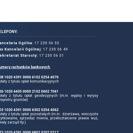
ELEFONY:
ancelaria Ogólna:
17 230 06 55
ax Kancelarii Ogólnej:
17 230 06 49
ekretariat Starosty:
17 230 06 01
umery rachunków bankowych
 08 1020 4391 0000 6102 0254 4070
łaty z tytułu opłat komunikacyjnych
 26 1020 4405 0000 2102 0602 7041
płaty z tytułu opłat geodezyjnych (m.in. wypisy i wyrysy
rejestru gruntów)
 03 1020 4391 0000 6302 0254 4062
łaty z tytułu opłat pozostałych (m.in.. dzierżawa, wieczyste
żytkowanie, sprzedaż mienia, przekształcenie prawie wuż,
wały zarząd itp.)
 73 1020 4391 0000 6802 0202 0212