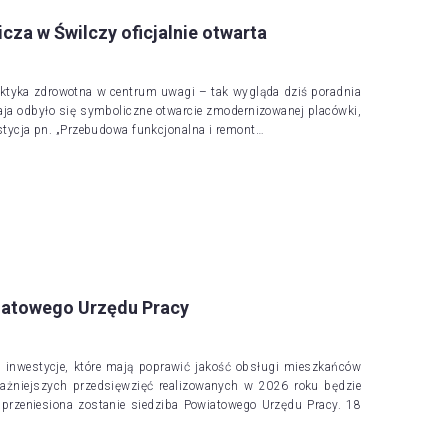
za w Świlczy oficjalnie otwarta
laktyka zdrowotna w centrum uwagi – tak wygląda dziś poradnia
a odbyło się symboliczne otwarcie zmodernizowanej placówki,
westycja pn. „Przebudowa funkcjonalna i remont…
iatowego Urzędu Pracy
je inwestycje, które mają poprawić jakość obsługi mieszkańców
ażniejszych przedsięwzięć realizowanych w 2026 roku będzie
 przeniesiona zostanie siedziba Powiatowego Urzędu Pracy. 18