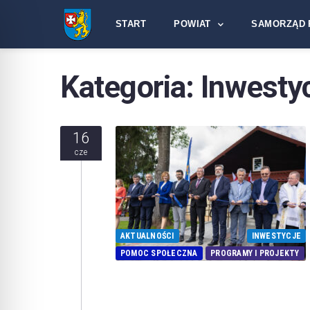
START
POWIAT
SAMORZĄD 
Kategoria:
Inwesty
16
cze
AKTUALNOŚCI
INWESTYCJE
POMOC SPOŁECZNA
PROGRAMY I PROJEKTY