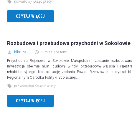
powiatowy urząd pracy
CZYTAJ WIĘCEJ
Rozbudowa i przebudowa przychodni w Sokołowie
klkrupa
3 miesiące temu
Przychodnia Rejonowa w Sokołowie Małopolskim zostanie rozbudowan
Inwestycja obejmie m.in. budowę windy, przebudowę wejścia i rejestra
rehabilitacyjnego. Na realizację zadania Powiat Rzeszowski pozyskał 
Regionalnym Ośrodku Polityki Społecznej…
przychodnia Sokołów Młp.
CZYTAJ WIĘCEJ