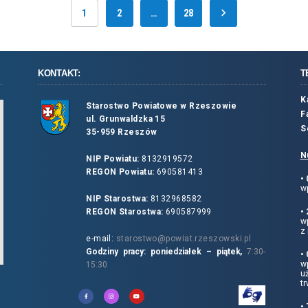
1
2
…
28
KONTAKT:
T
K
Starostwo Powiatowe w Rzeszowie
F
ul. Grunwaldzka 15
S
35-959 Rzeszów
N
NIP Powiatu:
8132919572
REGON Powiatu:
690581413
•
wp
NIP Starostwa:
8132968582
REGON Starostwa:
690587999
•
w
z 
e-mail:
starostwo@powiat.rzeszowski.pl
Godziny pracy: poniedziałek – piątek,
7:30-
•
wp
15:30
u
tr
•