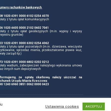
umery rachunków bankowych
 08 1020 4391 0000 6102 0254 4070
łaty z tytułu opłat komunikacyjnych
 26 1020 4405 0000 2102 0602 7041
płaty z tytułu opłat geodezyjnych (m.in. wypisy i wyrysy
rejestru gruntów)
 03 1020 4391 0000 6302 0254 4062
łaty z tytułu opłat pozostałych (m.in.. dzierżawa, wieczyste
żytkowanie, sprzedaż mienia, przekształcenie prawie wuż,
wały zarząd itp.)
 73 1020 4391 0000 6802 0202 0212
płaty wadium, zabezpieczeń należytego wykonania umowy
raz innych sum depozytowych
nformujemy, że opłatę skarbową należy uiszczać na
achunek Urzędu Miasta Rzeszowa:
 90 1240 6960 3851 0062 0000 0423
Produkcja i hosting:
iu
Ustawienia cookies
AKCEPTUJ
ZETO-RZESZÓW Sp. z o.o.