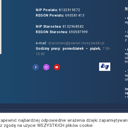
N
NIP Powiatu:
8132919572
REGON Powiatu:
690581413
•
wp
NIP Starostwa:
8132968582
REGON Starostwa:
690587999
•
w
z 
e-mail:
starostwo@powiat.rzeszowski.pl
Godziny pracy: poniedziałek – piątek,
7:30-
•
wp
15:30
u
tr
•
w
o
I
r
•
zapewnić najbardziej odpowiednie wrażenia dzięki zapamiętywan
żasz zgodę na użycie WSZYSTKICH plików cookie.