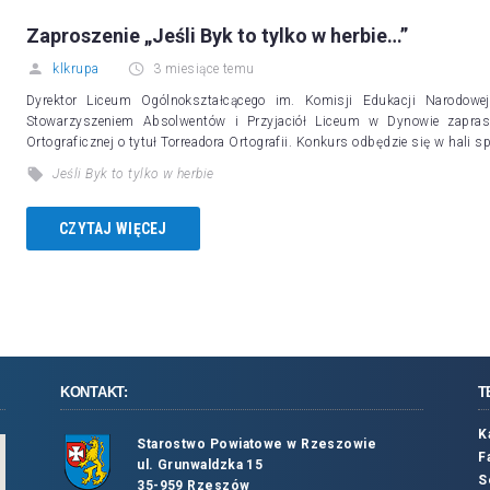
Zaproszenie „Jeśli Byk to tylko w herbie…”
klkrupa
3 miesiące temu
Dyrektor Liceum Ogólnokształcącego im. Komisji Edukacji Narodo
Stowarzyszeniem Absolwentów i Przyjaciół Liceum w Dynowie zapras
Ortograficznej o tytuł Torreadora Ortografii. Konkurs odbędzie się w hal
Jeśli Byk to tylko w herbie
CZYTAJ WIĘCEJ
KONTAKT:
T
K
Starostwo Powiatowe w Rzeszowie
F
ul. Grunwaldzka 15
S
35-959 Rzeszów