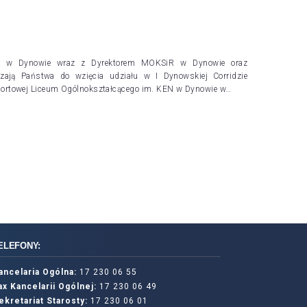
wej w Dynowie wraz z Dyrektorem MOKSiR w Dynowie oraz
zają Państwa do wzięcia udziału w I Dynowskiej Corridzie
i sportowej Liceum Ogólnokształcącego im. KEN w Dynowie w…
ELEFONY:
ancelaria Ogólna:
17 230 06 55
ax Kancelarii Ogólnej:
17 230 06 49
ekretariat Starosty:
17 230 06 01