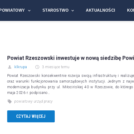
POWIATOWY
STAROSTWO
AKTUALNOŚCI
KO
Powiat Rzeszowski inwestuje w nową siedzibę Pow
klkrupa
3 miesiące temu
Powiat Rzeszowski konsekwentnie rozwija swoją infrastrukturę i realizu
oraz warunki funkcjonowania samorządowych instytucji. Jednym z najw
modernizacja budynku przy ul. Miłocińskiej 40 w Rzeszowie, do którego
maja 2026 r. podpisano…
powiatowy urząd pracy
CZYTAJ WIĘCEJ