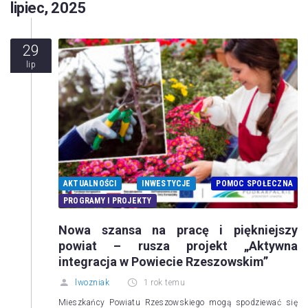
lipiec, 2025
29
lip
AKTUALNOŚCI
INWESTYCJE
POMOC SPOŁECZNA
PROGRAMY I PROJEKTY
Nowa szansa na pracę i piękniejszy
powiat – rusza projekt „Aktywna
integracja w Powiecie Rzeszowskim”
lwozniak
1 rok temu
Mieszkańcy Powiatu Rzeszowskiego mogą spodziewać się