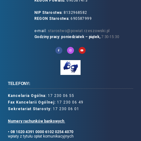
REGON Powiatu:
690581413
NIP Starostwa:
8132968582
REGON Starostwa:
690587999
e-mail:
starostwo@powiat.rzeszowski.pl
Godziny pracy: poniedziałek – piątek,
7:30-15:30
TELEFONY:
Kancelaria Ogólna:
17 230 06 55
Fax Kancelarii Ogólnej:
17 230 06 49
Sekretariat Starosty:
17 230 06 01
Numery rachunków bankowych
• 08 1020 4391 0000 6102 0254 4070
wpłaty z tytułu opłat komunikacyjnych