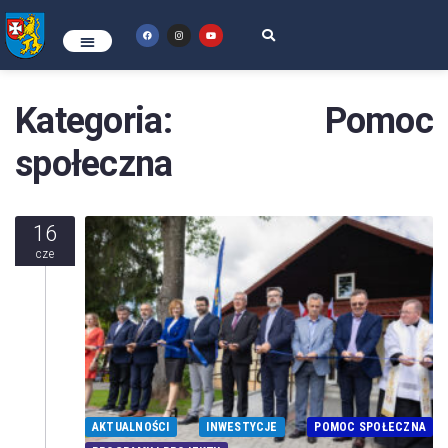
Kategoria:
Pomoc
społeczna
16
cze
AKTUALNOŚCI
INWESTYCJE
POMOC SPOŁECZNA