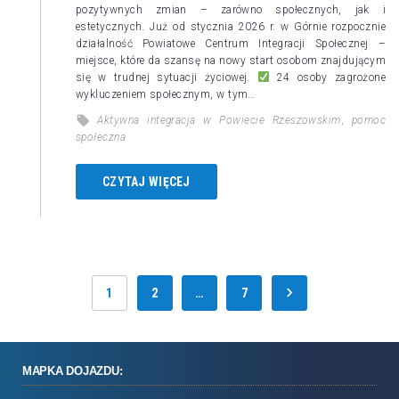
pozytywnych zmian – zarówno społecznych, jak i
estetycznych. Już od stycznia 2026 r. w Górnie rozpocznie
działalność Powiatowe Centrum Integracji Społecznej –
miejsce, które da szansę na nowy start osobom znajdującym
się w trudnej sytuacji życiowej.
24 osoby zagrożone
wykluczeniem społecznym, w tym…
Aktywna integracja w Powiecie Rzeszowskim
,
pomoc
społeczna
CZYTAJ WIĘCEJ
1
2
…
7
MAPKA DOJAZDU: