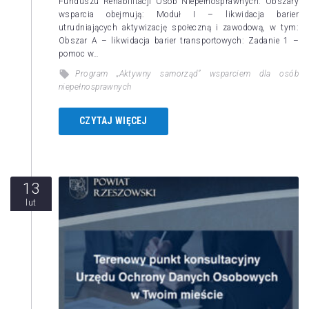
Funduszu Rehabilitacji Osób Niepełnosprawnych. Obszary
wsparcia obejmują: Moduł I – likwidacja barier
utrudniających aktywizację społeczną i zawodową, w tym:
Obszar A – likwidacja barier transportowych: Zadanie 1 –
pomoc w…
Program „Aktywny samorząd” wsparciem dla osób
niepełnosprawnych
CZYTAJ WIĘCEJ
13
lut