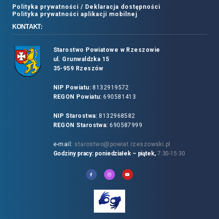
Polityka prywatności /
Deklaracja dostępności
Polityka prywatności aplikacji mobilnej
KONTAKT:
Starostwo Powiatowe w Rzeszowie
ul. Grunwaldzka 15
35-959 Rzeszów
NIP Powiatu:
8132919572
REGON Powiatu:
690581413
NIP Starostwa:
8132968582
REGON Starostwa:
690587999
e-mail:
starostwo@powiat.rzeszowski.pl
Godziny pracy: poniedziałek – piątek,
7:30-15:30