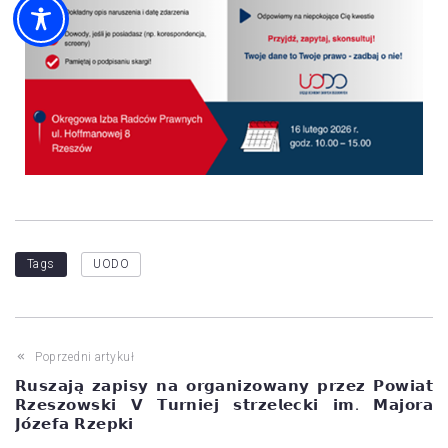
Tags
UODO
Poprzedni artykuł
𝗥𝘂𝘀𝘇𝗮𝗷𝗮̨ 𝘇𝗮𝗽𝗶𝘀𝘆 𝗻𝗮 𝗼𝗿𝗴𝗮𝗻𝗶𝘇𝗼𝘄𝗮𝗻𝘆 𝗽𝗿𝘇𝗲𝘇 𝗣𝗼𝘄𝗶𝗮𝘁
𝗥𝘇𝗲𝘀𝘇𝗼𝘄𝘀𝗸𝗶 𝗩 𝗧𝘂𝗿𝗻𝗶𝗲𝗷 𝘀𝘁𝗿𝘇𝗲𝗹𝗲𝗰𝗸𝗶 𝗶𝗺. 𝗠𝗮𝗷𝗼𝗿𝗮
𝗝𝗼́𝘇𝗲𝗳𝗮 𝗥𝘇𝗲𝗽𝗸𝗶