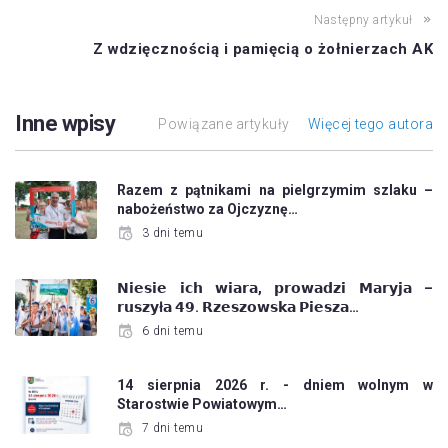
Następny artykuł
Z wdzięcznością i pamięcią o żołnierzach AK
Inne wpisy
Powiązane artykuły
Więcej tego autora
Razem z pątnikami na pielgrzymim szlaku –
nabożeństwo za Ojczyznę…
3 dni temu
𝗡𝗶𝗲𝘀𝗶𝗲 𝗶𝗰𝗵 𝘄𝗶𝗮𝗿𝗮, 𝗽𝗿𝗼𝘄𝗮𝗱𝘇𝗶 𝗠𝗮𝗿𝘆𝗷𝗮 –
𝗿𝘂𝘀𝘇𝘆ł𝗮 𝟰𝟵. 𝗥𝘇𝗲𝘀𝘇𝗼𝘄𝘀𝗸𝗮 𝗣𝗶𝗲𝘀𝘇𝗮…
6 dni temu
14 sierpnia 2026 r. - dniem wolnym w
Starostwie Powiatowym…
7 dni temu