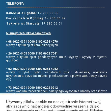
TELEFONY:
Kancelaria Ogólna:
17 230 06 55
Fax Kancelarii Ogólnej:
17 230 06 49
Sekretariat Starosty:
17 230 06 01
Numery rachunków bankowych
• 08 1020 4391 0000 6102 0254 4070
wpłaty z tytułu opłat komunikacyjnych
• 26 1020 4405 0000 2102 0602 7041
wpłaty z tytułu opłat geodezyjnych (m.in. wypisy i wyrysy z rejestru
gruntów)
• 03 1020 4391 0000 6302 0254 4062
wpłaty z tytułu opłat pozostałych (m.in.. dzierżawa, wieczyste
użytkowanie, sprzedaż mienia, przekształcenie prawie wuż, trwały zarząd
itp.)
• 73 1020 4391 0000 6802 0202 0212
wpłaty wadium, zabezpieczeń należytego wykonania umowy oraz innych
sum depozytowych
Używamy plików cookie na naszej stronie internetowej,
Informujemy, że opłatę skarbową należy uiszczać na rachunek Urzędu
aby zapewnić najbardziej odpowiednie wrażenia dzięki
Miasta Rzeszowa:
• 90 1240 6960 3851 0062 0000 0423
zapamiętywaniu preferencji i powtarzaniu wizyt. Klikając