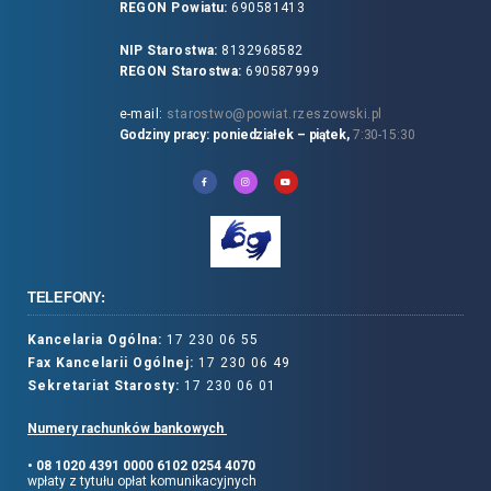
REGON Powiatu:
690581413
NIP Starostwa:
8132968582
REGON Starostwa:
690587999
e-mail:
starostwo@powiat.rzeszowski.pl
Godziny pracy: poniedziałek – piątek,
7:30-15:30
TELEFONY:
Kancelaria Ogólna:
17 230 06 55
Fax Kancelarii Ogólnej:
17 230 06 49
Sekretariat Starosty:
17 230 06 01
Numery rachunków bankowych
• 08 1020 4391 0000 6102 0254 4070
wpłaty z tytułu opłat komunikacyjnych