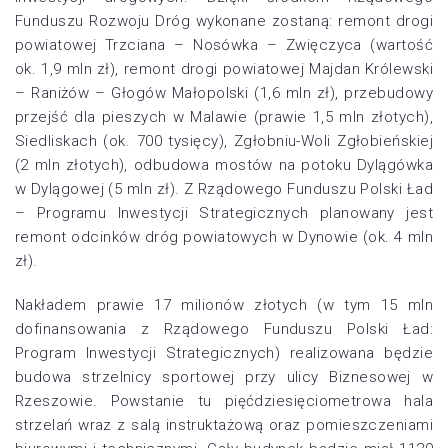
Funduszu Rozwoju Dróg wykonane zostaną: remont drogi
powiatowej Trzciana – Nosówka – Zwięczyca (wartość
ok. 1,9 mln zł), remont drogi powiatowej Majdan Królewski
– Raniżów – Głogów Małopolski (1,6 mln zł), przebudowy
przejść dla pieszych w Malawie (prawie 1,5 mln złotych),
Siedliskach (ok. 700 tysięcy), Zgłobniu-Woli Zgłobieńskiej
(2 mln złotych), odbudowa mostów na potoku Dylągówka
w Dylągowej (5 mln zł). Z Rządowego Funduszu Polski Ład
– Programu Inwestycji Strategicznych planowany jest
remont odcinków dróg powiatowych w Dynowie (ok. 4 mln
zł).
Nakładem prawie 17 milionów złotych (w tym 15 mln
dofinansowania z Rządowego Funduszu Polski Ład:
Program Inwestycji Strategicznych) realizowana będzie
budowa strzelnicy sportowej przy ulicy Biznesowej w
Rzeszowie. Powstanie tu pięćdziesięciometrowa hala
strzelań wraz z salą instruktażową oraz pomieszczeniami