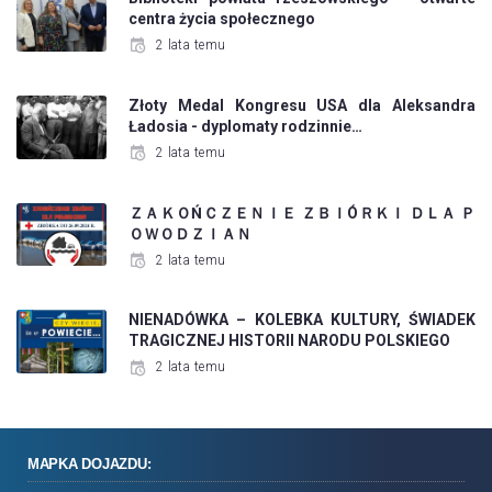
centra życia społecznego
2 lata temu
Złoty Medal Kongresu USA dla Aleksandra
Ładosia - dyplomaty rodzinnie…
2 lata temu
ＺＡＫＯŃＣＺＥＮＩＥ ＺＢＩÓＲＫＩ ＤＬＡ Ｐ
ＯＷＯＤＺＩＡＮ
2 lata temu
NIENADÓWKA – KOLEBKA KULTURY, ŚWIADEK
TRAGICZNEJ HISTORII NARODU POLSKIEGO
2 lata temu
MAPKA DOJAZDU: