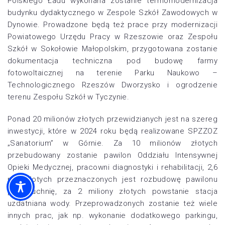
Polskiego Ładu wykonana zostanie termomodernizacja
budynku dydaktycznego w Zespole Szkół Zawodowych w
Dynowie. Prowadzone będą też prace przy modernizacji
Powiatowego Urzędu Pracy w Rzeszowie oraz Zespołu
Szkół w Sokołowie Małopolskim, przygotowana zostanie
dokumentacja techniczna pod budowę farmy
fotowoltaicznej na terenie Parku Naukowo –
Technologicznego Rzeszów Dworzysko i ogrodzenie
terenu Zespołu Szkół w Tyczynie.
Ponad 20 milionów złotych przewidzianych jest na szereg
inwestycji, które w 2024 roku będą realizowane SPZZOZ
„Sanatorium” w Górnie. Za 10 milionów złotych
przebudowany zostanie pawilon Oddziału Intensywnej
Opieki Medycznej, pracowni diagnostyki i rehabilitacji, 2,6
mln złotych przeznaczonych jest rozbudowę pawilonu
pod kuchnię, za 2 miliony złotych powstanie stacja
uzdatniana wody. Przeprowadzonych zostanie też wiele
innych prac, jak np. wykonanie dodatkowego parkingu,