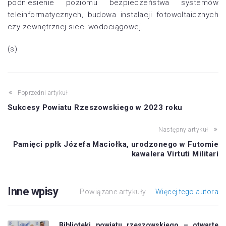
podniesienie poziomu bezpieczeństwa systemów
teleinformatycznych, budowa instalacji fotowoltaicznych
czy zewnętrznej sieci wodociągowej.
(s)
Poprzedni artykuł
Sukcesy Powiatu Rzeszowskiego w 2023 roku
Następny artykuł
Pamięci ppłk Józefa Maciołka, urodzonego w Futomie
kawalera Virtuti Militari
Inne wpisy
Powiązane artykuły
Więcej tego autora
Biblioteki powiatu rzeszowskiego – otwarte