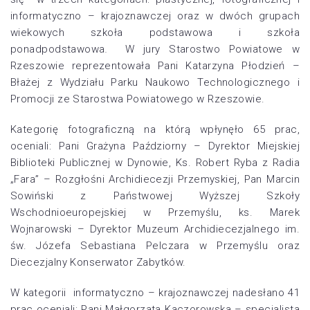
informatyczno – krajoznawczej oraz w dwóch grupach
wiekowych szkoła podstawowa i szkoła
ponadpodstawowa
.
W jury Starostwo Powiatowe w
Rzeszowie reprezentowała Pani Katarzyna Płodzień –
Błażej z Wydziału Parku Naukowo Technologicznego i
Promocji ze Starostwa Powiatowego w Rzeszowie.
Kategorię fotograficzną na którą wpłynęło 65 prac,
oceniali: Pani Grażyna Paździorny – Dyrektor Miejskiej
Biblioteki Publicznej w Dynowie, Ks. Robert Ryba z Radia
„Fara” – Rozgłośni Archidiecezji Przemyskiej, Pan Marcin
Sowiński z Państwowej Wyższej Szkoły
Wschodnioeuropejskiej w Przemyślu, ks. Marek
Wojnarowski – Dyrektor Muzeum Archidiecezjalnego im.
św. Józefa Sebastiana Pelczara w Przemyślu oraz
Diecezjalny Konserwator Zabytków.
W kategorii informatyczno – krajoznawczej nadesłano 41
prac oceniali: Pani Małgorzata Kaczorowska – specjalista