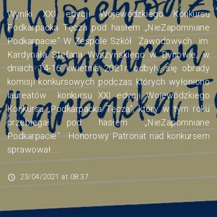
Wyniki XXI edycji Wojewódzkiego Konkursu
Podkarpacka Tęcza pod hasłem „NieZapomniane
Podkarpacie” W Zespole Szkół Zawodowych im.
Kardynała Stefana Wyszyńskiego w Dynowie, w
dniach 14-16 kwietnia 2021r. odbyły się obrady
komisji konkursowych podczas których wyłoniono
laureatów konkursu XXI edycji Wojewódzkiego
Konkursu „Podkarpacka Tęcza”, który w tym roku
przebiegał pod hasłem „NieZapomniane
Podkarpacie”. Honorowy Patronat nad konkursem
sprawował …
23/04/2021 at 08:37