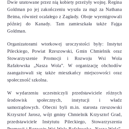
Dwie uratowane przez nią kobiety przeżyły wojnę. Regina
Goldman po jej zakończeniu wyszła za mąż za Nathana
Beima, również ocalałego z Zagłady. Oboje wyemigrowali
później do Kanady. Tam zamieszkała także Fajga
Goldman.
Organizatorami wtorkowej uroczystości były: Instytut
Pileckiego, Powiat Rzeszowski, Gmin Chmielnik oraz
Stowarzyszenie Promocji i Rozwoju Wsi Wola
Rafałowska „Nasza Wola”. W organizację obchodów
zaangażowali się także mieszkańcy miejscowości oraz
społeczność szkolna.
W wydarzeniu uczestniczyli przedstawiciele różnych
środowisk społecznych, instytucji i władz
samorządowych. Obecni byli m.in. starosta rzeszowski
Krzysztof Jarosz, wójt gminy Chmielnik Krzysztof Grad,
przedstawiciele Instytutu Pileckiego, Stowarzyszenia
Promocji i Rozwoju Wsi Wola Rafałowska „Nasza Wola”,