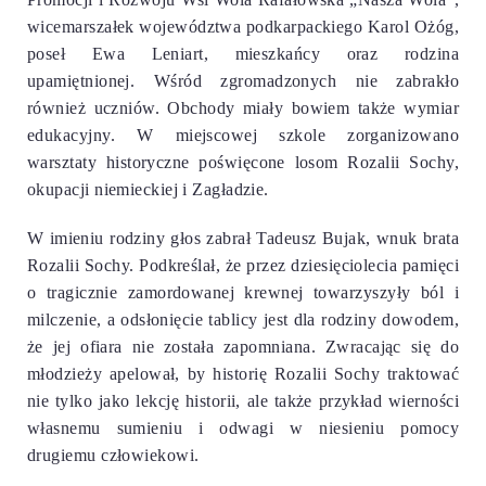
wicemarszałek województwa podkarpackiego Karol Ożóg,
poseł Ewa Leniart, mieszkańcy
oraz rodzina
upamiętnionej. Wśród zgromadzonych nie zabrakło
również uczniów. Obchody miały bowiem także wymiar
edukacyjny. W miejscowej szkole zorganizowano
warsztaty historyczne poświęcone losom Rozalii Sochy,
okupacji niemieckiej i Zagładzie.
W imieniu rodziny głos zabrał Tadeusz Bujak, wnuk brata
Rozalii Sochy. Podkreślał, że przez dziesięciolecia pamięci
o tragicznie zamordowanej krewnej towarzyszyły ból i
milczenie, a odsłonięcie tablicy jest dla rodziny dowodem,
że jej ofiara nie została zapomniana. Zwracając się do
młodzieży apelował, by historię Rozalii Sochy traktować
nie tylko jako lekcję historii, ale także przykład wierności
własnemu sumieniu i odwagi w niesieniu pomocy
drugiemu człowiekowi.