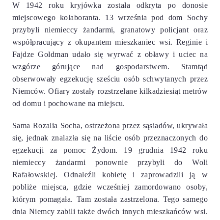
W 1942 roku kryjówka została odkryta po donosie
miejscowego kolaboranta. 13 września pod dom Sochy
przybyli niemieccy żandarmi, granatowy policjant oraz
współpracujący z okupantem mieszkaniec wsi. Reginie i
Fajdze Goldman udało się wyrwać z obławy i uciec na
wzgórze górujące nad gospodarstwem. Stamtąd
obserwowały egzekucję sześciu osób schwytanych przez
Niemców. Ofiary zostały rozstrzelane kilkadziesiąt metrów
od domu i pochowane na miejscu.
Sama Rozalia Socha, ostrzeżona przez sąsiadów, ukrywała
się, jednak znalazła się na liście osób przeznaczonych do
egzekucji za pomoc Żydom. 19 grudnia 1942 roku
niemieccy żandarmi ponownie przybyli do Woli
Rafałowskiej. Odnaleźli kobietę i zaprowadzili ją w
pobliże miejsca, gdzie wcześniej zamordowano osoby,
którym pomagała. Tam została zastrzelona. Tego samego
dnia Niemcy zabili także dwóch innych mieszkańców wsi.