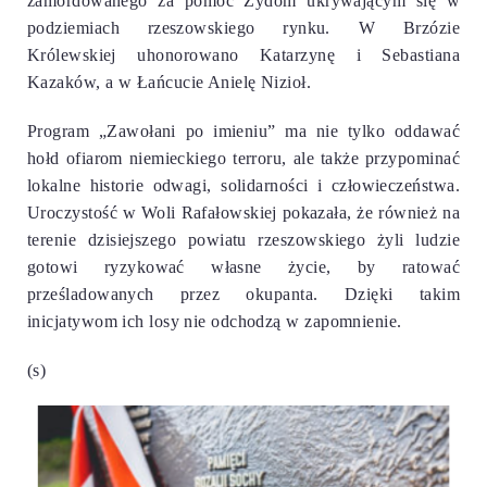
zamordowanego za pomoc Żydom ukrywającym się w
podziemiach rzeszowskiego rynku. W Brzózie
Królewskiej uhonorowano Katarzynę i Sebastiana
Kazaków, a w Łańcucie Anielę Nizioł.
Program „Zawołani po imieniu” ma nie tylko oddawać
hołd ofiarom niemieckiego terroru, ale także przypominać
lokalne historie odwagi, solidarności i człowieczeństwa.
Uroczystość w Woli Rafałowskiej pokazała, że również na
terenie dzisiejszego powiatu rzeszowskiego żyli ludzie
gotowi ryzykować własne życie, by ratować
prześladowanych przez okupanta. Dzięki takim
inicjatywom ich losy nie odchodzą w zapomnienie.
(s)