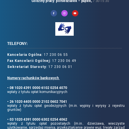
Godziny pracy: poniedziałek – piątek,
7:30-15:30
TELEFONY:
Kancelaria Ogólna:
17 230 06 55
Fax Kancelarii Ogólnej:
17 230 06 49
Sekretariat Starosty:
17 230 06 01
Numery rachunków bankowych
• 08 1020 4391 0000 6102 0254 4070
wpłaty z tytułu opłat komunikacyjnych
• 26 1020 4405 0000 2102 0602 7041
wpłaty z tytułu opłat geodezyjnych (m.in. wypisy i wyrysy z rejestru
gruntów)
• 03 1020 4391 0000 6302 0254 4062
wpłaty z tytułu opłat pozostałych (m.in.. dzierżawa, wieczyste
użytkowanie, sprzedaż mienia, przekształcenie prawie wuż, trwały zarząd