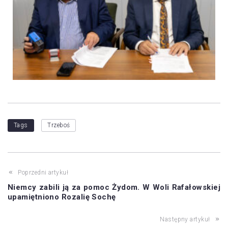
Tags
Trzeboś
Poprzedni artykuł
Niemcy zabili ją za pomoc Żydom. W Woli Rafałowskiej
upamiętniono Rozalię Sochę
Następny artykuł