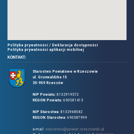
Polityka prywatności /
Deklaracja dostępności
Polityka prywatności aplikacji mobilnej
KONTAKT:
Starostwo Powiatowe w Rzeszowie
ul. Grunwaldzka 15
35-959 Rzeszów
NIP Powiatu:
8132919572
REGON Powiatu:
690581413
NIP Starostwa:
8132968582
REGON Starostwa:
690587999
e-mail:
starostwo@powiat.rzeszowski.pl