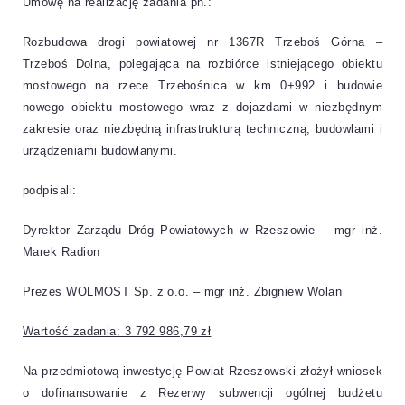
Umowę na realizację zadania pn.:
Rozbudowa drogi powiatowej nr 1367R Trzeboś Górna –
Trzeboś Dolna, polegająca na rozbiórce istniejącego obiektu
mostowego na rzece Trzebośnica w km 0+992 i budowie
nowego obiektu mostowego wraz z dojazdami w niezbędnym
zakresie oraz niezbędną infrastrukturą techniczną, budowlami i
urządzeniami budowlanymi
.
podpisali:
Dyrektor Zarządu Dróg Powiatowych w Rzeszowie – mgr inż.
Marek Radion
Prezes WOLMOST Sp. z o.o. – mgr inż. Zbigniew Wolan
Wartość zadania: 3 792 986,79 zł
Na przedmiotową inwestycję Powiat Rzeszowski złożył wniosek
o dofinansowanie z Rezerwy subwencji ogólnej budżetu