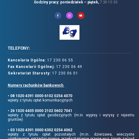
Godziny pracy: poniedziałek – piątek,
7:30-15:30
TELEFONY:
Kancelaria Ogólna:
17 230 06 55
Fax Kancelarii Ogólnej:
17 230 06 49
Sekretariat Starosty:
17 230 06 01
Numery rachunków bankowych
• 08 1020 4391 0000 6102 0254 4070
wpłaty z tytułu opłat komunikacyjnych
• 26 1020 4405 0000 2102 0602 7041
wpłaty z tytułu opłat geodezyjnych (m.in. wypisy i wyrysy z rejestru
gruntów)
• 03 1020 4391 0000 6302 0254 4062
wpłaty z tytułu opłat pozostałych (m.in.. dzierżawa, wieczyste
użytkowanie, sprzedaż mienia, przekształcenie prawie wuż, trwały zarząd