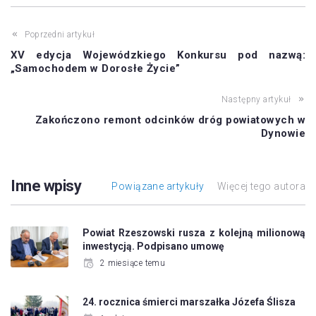
Poprzedni artykuł
XV edycja Wojewódzkiego Konkursu pod nazwą:
„Samochodem w Dorosłe Życie”
Następny artykuł
Zakończono remont odcinków dróg powiatowych w
Dynowie
Inne wpisy
Powiązane artykuły
Więcej tego autora
Powiat Rzeszowski rusza z kolejną milionową
inwestycją. Podpisano umowę
2 miesiące temu
24. rocznica śmierci marszałka Józefa Ślisza