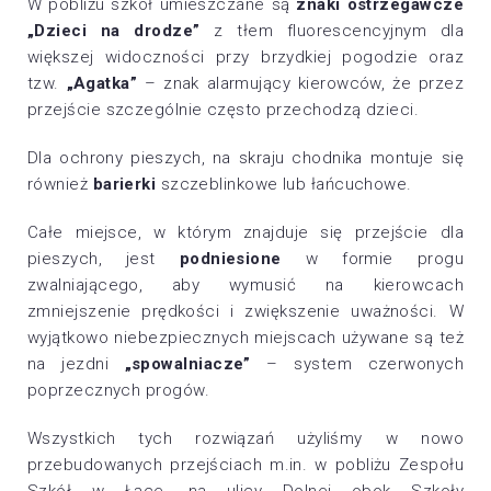
W pobliżu szkół umieszczane są
znaki ostrzegawcze
„Dzieci na drodze”
z tłem fluorescencyjnym dla
większej widoczności przy brzydkiej pogodzie oraz
tzw.
„Agatka”
– znak alarmujący kierowców, że przez
przejście szczególnie często przechodzą dzieci.
Dla ochrony pieszych, na skraju chodnika montuje się
również
barierki
szczeblinkowe lub łańcuchowe.
Całe miejsce, w którym znajduje się przejście dla
pieszych, jest
podniesione
w formie progu
zwalniającego, aby wymusić na kierowcach
zmniejszenie prędkości i zwiększenie uważności. W
wyjątkowo niebezpiecznych miejscach używane są też
na jezdni
„spowalniacze”
– system czerwonych
poprzecznych progów.
Wszystkich tych rozwiązań użyliśmy w nowo
przebudowanych przejściach m.in. w pobliżu Zespołu