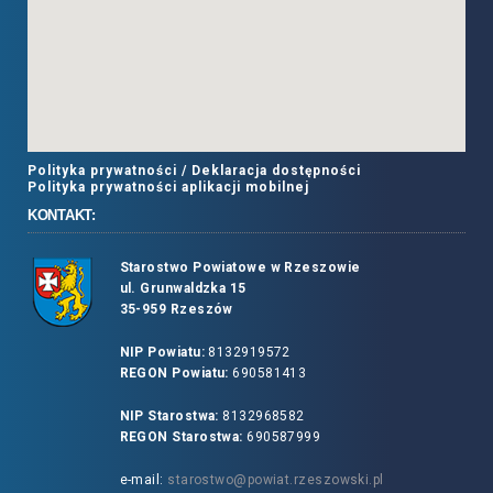
Polityka prywatności /
Deklaracja dostępności
Polityka prywatności aplikacji mobilnej
KONTAKT:
Starostwo Powiatowe w Rzeszowie
ul. Grunwaldzka 15
35-959 Rzeszów
NIP Powiatu:
8132919572
REGON Powiatu:
690581413
NIP Starostwa:
8132968582
REGON Starostwa:
690587999
e-mail:
starostwo@powiat.rzeszowski.pl