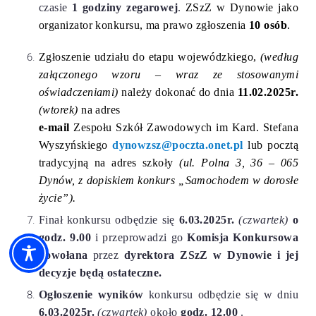
czasie
1 godziny zegarowej
.
ZSzZ w Dynowie jako
organizator konkursu, ma prawo zgłoszenia
10 osób
.
Zgłoszenie udziału do etapu wojewódzkiego,
(według
załączonego wzoru – wraz ze stosowanymi
oświadczeniami)
należy dokonać do dnia
11
.02.2025r.
(wtorek)
na adres
e-mail
Zespołu Szkół Zawodowych im Kard. Stefana
Wyszyńskiego
dynowzsz@poczta.onet.pl
lub pocztą
tradycyjną na adres szkoły
(ul. Polna 3, 36 – 065
Dynów, z dopiskiem konkurs „Samochodem w dorosłe
życie”).
Finał konkursu odbędzie się
6.03.2025r.
(czwartek)
o
godz. 9.00
i przeprowadzi go
Komisja Konkursowa
powołana
przez
dyrektora ZSzZ w Dynowie i jej
decyzje będą ostateczne.
Ogłoszenie wyników
konkursu odbędzie się w dniu
6.03.2025r.
(czwartek)
około
godz. 12.00
.