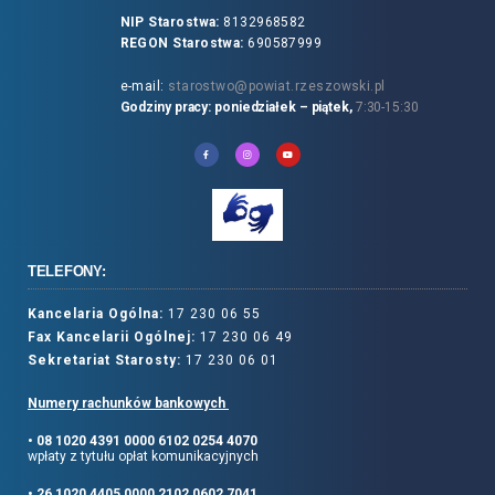
NIP Starostwa:
8132968582
REGON Starostwa:
690587999
e-mail:
starostwo@powiat.rzeszowski.pl
Godziny pracy: poniedziałek – piątek,
7:30-15:30
TELEFONY:
Kancelaria Ogólna:
17 230 06 55
Fax Kancelarii Ogólnej:
17 230 06 49
Sekretariat Starosty:
17 230 06 01
Numery rachunków bankowych
• 08 1020 4391 0000 6102 0254 4070
wpłaty z tytułu opłat komunikacyjnych
• 26 1020 4405 0000 2102 0602 7041