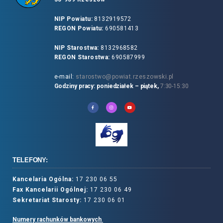
NIP Powiatu:
8132919572
REGON Powiatu:
690581413
NIP Starostwa:
8132968582
REGON Starostwa:
690587999
e-mail:
starostwo@powiat.rzeszowski.pl
Godziny pracy: poniedziałek – piątek,
7:30-15:30
TELEFONY:
Kancelaria Ogólna:
17 230 06 55
Fax Kancelarii Ogólnej:
17 230 06 49
Sekretariat Starosty:
17 230 06 01
Numery rachunków bankowych