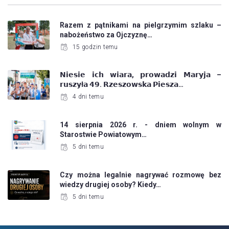
Razem z pątnikami na pielgrzymim szlaku –
nabożeństwo za Ojczyznę…
15 godzin temu
𝗡𝗶𝗲𝘀𝗶𝗲 𝗶𝗰𝗵 𝘄𝗶𝗮𝗿𝗮, 𝗽𝗿𝗼𝘄𝗮𝗱𝘇𝗶 𝗠𝗮𝗿𝘆𝗷𝗮 –
𝗿𝘂𝘀𝘇𝘆ł𝗮 𝟰𝟵. 𝗥𝘇𝗲𝘀𝘇𝗼𝘄𝘀𝗸𝗮 𝗣𝗶𝗲𝘀𝘇𝗮…
4 dni temu
14 sierpnia 2026 r. - dniem wolnym w
Starostwie Powiatowym…
5 dni temu
Czy można legalnie nagrywać rozmowę bez
wiedzy drugiej osoby? Kiedy…
5 dni temu