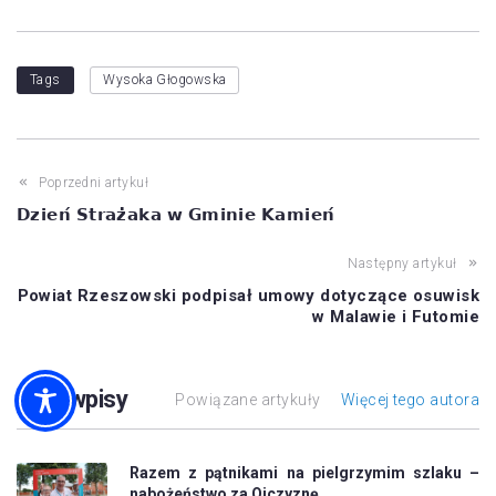
Tags
Wysoka Głogowska
Poprzedni artykuł
𝗗𝘇𝗶𝗲𝗻́ 𝗦𝘁𝗿𝗮𝘇̇𝗮𝗸𝗮 𝘄 𝗚𝗺𝗶𝗻𝗶𝗲 𝗞𝗮𝗺𝗶𝗲𝗻́
Następny artykuł
Powiat Rzeszowski podpisał umowy dotyczące osuwisk
w Malawie i Futomie
Inne wpisy
Powiązane artykuły
Więcej tego autora
Razem z pątnikami na pielgrzymim szlaku –
nabożeństwo za Ojczyznę…