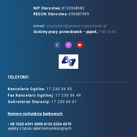
NIP Starostwa:
8132968582
REGON Starostwa:
690587999
e-mail:
starostwo@powiat.rzeszowski.pl
Godziny pracy: poniedziałek – piątek,
7:30-15:30
TELEFONY:
Kancelaria Ogólna:
17 230 06 55
Fax Kancelarii Ogólnej:
17 230 06 49
Sekretariat Starosty:
17 230 06 01
Numery rachunków bankowych
• 08 1020 4391 0000 6102 0254 4070
wpłaty z tytułu opłat komunikacyjnych