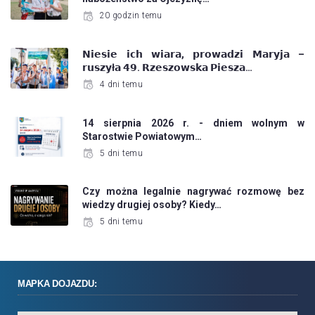
20 godzin temu
𝗡𝗶𝗲𝘀𝗶𝗲 𝗶𝗰𝗵 𝘄𝗶𝗮𝗿𝗮, 𝗽𝗿𝗼𝘄𝗮𝗱𝘇𝗶 𝗠𝗮𝗿𝘆𝗷𝗮 –
𝗿𝘂𝘀𝘇𝘆ł𝗮 𝟰𝟵. 𝗥𝘇𝗲𝘀𝘇𝗼𝘄𝘀𝗸𝗮 𝗣𝗶𝗲𝘀𝘇𝗮…
4 dni temu
14 sierpnia 2026 r. - dniem wolnym w
Starostwie Powiatowym…
5 dni temu
Czy można legalnie nagrywać rozmowę bez
wiedzy drugiej osoby? Kiedy…
5 dni temu
MAPKA DOJAZDU: