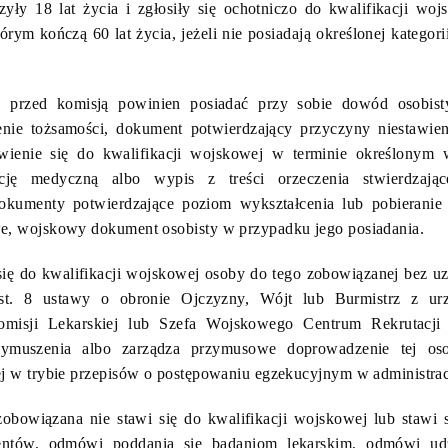
zyły 18 lat życia i zgłosiły się ochotniczo do kwalifikacji wo
rym kończą 60 lat życia, jeżeli nie posiadają określonej kategori
ę przed komisją powinien posiadać przy sobie dowód osobis
enie tożsamości, dokument potwierdzający przyczyny niestawieni
tawienie się do kwalifikacji wojskowej w terminie określonym
cję medyczną albo wypis z treści orzeczenia stwierdzając
okumenty potwierdzające poziom wykształcenia lub pobieranie
e, wojskowy dokument osobisty w przypadku jego posiadania.
się do kwalifikacji wojskowej osoby do tego zobowiązanej bez u
ust. 8 ustawy o obronie Ojczyzny, Wójt lub Burmistrz z ur
misji Lekarskiej lub Szefa Wojskowego Centrum Rekrutacji
ymuszenia albo zarządza przymusowe doprowadzenie tej oso
j w trybie przepisów o postępowaniu egzekucyjnym w administrac
zobowiązana nie stawi się do kwalifikacji wojskowej lub stawi s
tów, odmówi poddania się badaniom lekarskim, odmówi udzi