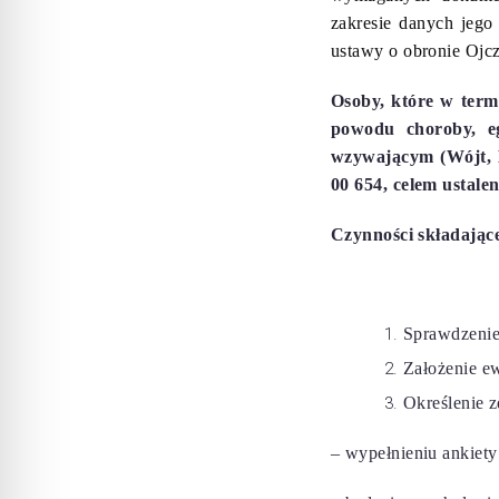
zakresie danych jego
ustawy o obronie Ojc
Osoby, które w term
powodu choroby, eg
wzywającym (Wójt, B
00 654, celem ustale
Czynności składające
Sprawdzenie
Założenie e
Określenie z
– wypełnieniu ankiet