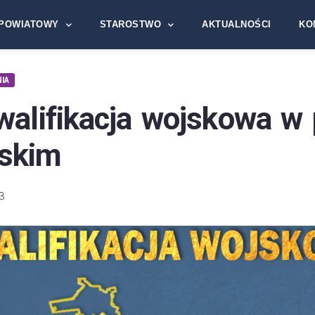
POWIATOWY
STAROSTWO
AKTUALNOŚCI
KO
IA
walifikacja wojskowa w 
skim
3