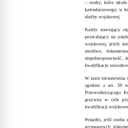
– osoby, które ukońc
kalendarzowego, w któ
służby wojskowej.
Każdy stawiający si
pozwalający na ustal
wojskowej, jeżeli s
możliwe, dokumenta
niepełnosprawność, d
kwalifikacje zawodow
W razie niestawienia 
zgodnie z art. 59 
Przewodniczącego Ko
grzywnę w celu prz
kwalifikacji wojskowe
Ponadto, jeśli osoba 
wymaganych dokumen