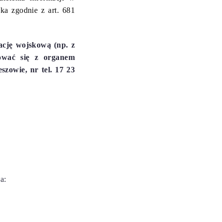
ka zgodnie z art. 681
ację wojskową (np. z
tować się z organem
zowie, nr tel. 17 23
na: