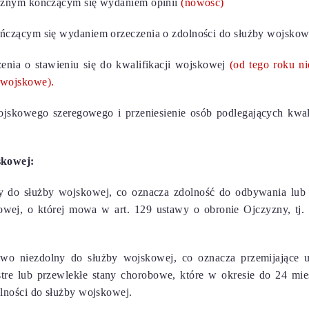
cznym kończącym się wydaniem opinii
(nowość)
ńczącym się wydaniem orzeczenia o zdolności do służby wojskow
enia o stawieniu się do kwalifikacji wojskowej
(od tego roku ni
 wojskowe).
ojskowego szeregowego i przeniesienie osób podlegających kwal
skowej:
 do służby wojskowej, co oznacza zdolność do odbywania lub 
owej, o której mowa w art. 129 ustawy o obronie Ojczyzny, tj.
wo niezdolny do służby wojskowej, co oznacza przemijające u
stre lub przewlekłe stany chorobowe, które w okresie do 24 mie
lności do służby wojskowej.