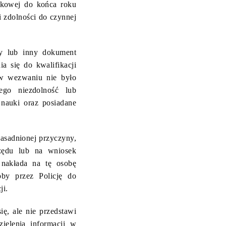
jskowej do końca roku
i zdolności do czynnej
ty lub inny dokument
a się do kwalifikacji
 w wezwaniu nie było
ego niezdolność lub
 nauki oraz posiadane
zasadnionej przyczyny,
zędu lub na wniosek
 nakłada na tę osobę
by przez Policję do
ji.
ię, ale nie przedstawi
elenia informacji w