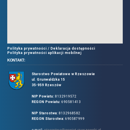
Polityka prywatności /
Deklaracja dostępności
Polityka prywatności aplikacji mobilnej
KONTAKT:
Starostwo Powiatowe w Rzeszowie
ul. Grunwaldzka 15
35-959 Rzeszów
NIP Powiatu:
8132919572
REGON Powiatu:
690581413
NIP Starostwa:
8132968582
REGON Starostwa:
690587999
e-mail:
starostwo@powiat.rzeszowski.pl