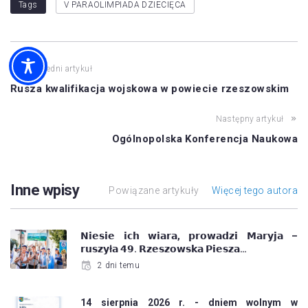
Tags
V PARAOLIMPIADA DZIECIĘCA
Poprzedni artykuł
Rusza kwalifikacja wojskowa w powiecie rzeszowskim
Następny artykuł
Ogólnopolska Konferencja Naukowa
Inne wpisy
Powiązane artykuły
Więcej tego autora
𝗡𝗶𝗲𝘀𝗶𝗲 𝗶𝗰𝗵 𝘄𝗶𝗮𝗿𝗮, 𝗽𝗿𝗼𝘄𝗮𝗱𝘇𝗶 𝗠𝗮𝗿𝘆𝗷𝗮 –
𝗿𝘂𝘀𝘇𝘆ł𝗮 𝟰𝟵. 𝗥𝘇𝗲𝘀𝘇𝗼𝘄𝘀𝗸𝗮 𝗣𝗶𝗲𝘀𝘇𝗮…
2 dni temu
14 sierpnia 2026 r. - dniem wolnym w