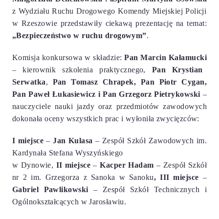
z Wydziału Ruchu Drogowego
Komendy Miejskiej Policji
w Rzeszowie przedstawiły
ciekawą prezentację na temat:
„Bezpieczeństwo w ruchu drogowym”
.
Komisja konkursowa w składzie:
Pan Marcin Kałamucki
– kierownik szkolenia praktycznego,
Pan Krystian
Serwatka
,
Pan Tomasz Chrapek, Pan Piotr Cygan,
Pan Paweł Łukasiewicz i Pan Grzegorz Pietrykowski
–
nauczyciele nauki jazdy oraz przedmiotów zawodowych
dokonała oceny wszystkich prac i wyłoniła zwycięzców:
I miejsce
–
Jan Kulasa
– Zespół Szkół Zawodowych im.
Kardynała Stefana Wyszyńskiego
w Dynowie,
II miejsce
–
Kacper Hadam
– Zespół Szkół
nr 2 im. Grzegorza z Sanoka w Sanoku
, III miejsce
–
Gabriel Pawlikowski
– Zespół Szkół Technicznych i
Ogólnokształcących w Jarosławiu.