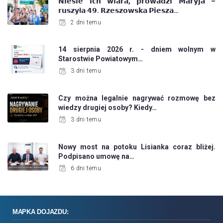
𝗡𝗶𝗲𝘀𝗶𝗲 𝗶𝗰𝗵 𝘄𝗶𝗮𝗿𝗮, 𝗽𝗿𝗼𝘄𝗮𝗱𝘇𝗶 𝗠𝗮𝗿𝘆𝗷𝗮 –
𝗿𝘂𝘀𝘇𝘆ł𝗮 𝟰𝟵. 𝗥𝘇𝗲𝘀𝘇𝗼𝘄𝘀𝗸𝗮 𝗣𝗶𝗲𝘀𝘇𝗮…
2 dni temu
14 sierpnia 2026 r. - dniem wolnym w
Starostwie Powiatowym…
3 dni temu
Czy można legalnie nagrywać rozmowę bez
wiedzy drugiej osoby? Kiedy…
3 dni temu
Nowy most na potoku Lisianka coraz bliżej.
Podpisano umowę na…
6 dni temu
MAPKA DOJAZDU: