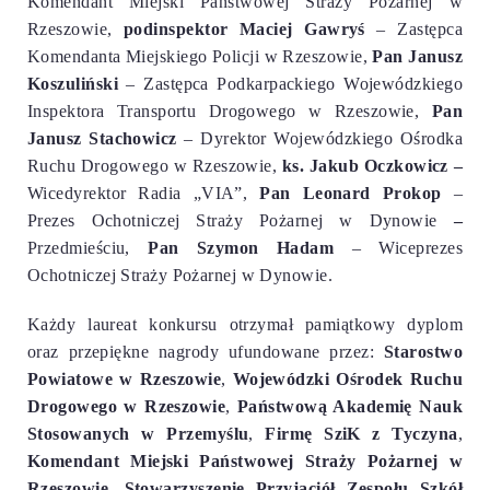
Komendant Miejski Państwowej Straży Pożarnej w
Rzeszowie,
podinspektor Maciej Gawryś
– Zastępca
Komendanta
Miejskiego Policji w Rzeszowie
,
Pan Janusz
Koszuliński
– Zastępca Podkarpackiego Wojewódzkiego
Inspektora Transportu Drogowego w Rzeszowie,
Pan
Janusz Stachowicz
– Dyrektor
Wojewódzkiego Ośrodka
Ruchu Drogowego w Rzeszowie,
ks. Jakub Oczkowicz –
Wicedyrektor Radia „VIA”,
Pan Leonard Prokop
–
Prezes Ochotniczej Straży Pożarnej w Dynowie
–
Przedmieściu,
Pan Szymon Hadam
– Wiceprezes
Ochotniczej Straży Pożarnej w Dynowie.
Każdy laureat konkursu otrzymał pamiątkowy dyplom
oraz przepiękne nagrody ufundowane przez:
Starostwo
Powiatowe w Rzeszowie
,
Wojewódzki Ośrodek Ruchu
Drogowego w Rzeszowie
,
Państwową Akademię Nauk
Stosowanych w Przemyślu
,
Firmę SziK z Tyczyna
,
Komendant Miejski Państwowej Straży Pożarnej w
Rzeszowie
,
Stowarzyszenie Przyjaciół Zespołu Szkół