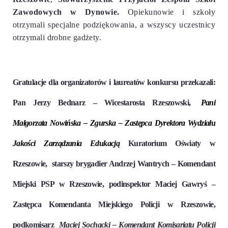
Zawodowych w Dynowie.
Opiekunowie i szkoły
otrzymali specjalne podziękowania, a wszyscy uczestnicy
otrzymali drobne gadżety.
Gratulacje dla organizatorów i laureatów konkursu przekazali:
Pan Jerzy Bednarz
–
Wicestarosta Rzeszowski,
Pani
Małgorzata Nowińska – Zgurska
– Zastępca Dyrektora Wydziału
Jakości Zarządzania Edukacją
Kuratorium Oświaty w
Rzeszowie,
starszy brygadier
Andrzej Wantrych –
Komendant
Miejski PSP w Rzeszowie,
podinspektor Maciej Gawryś –
Zastępca
Komendanta
Miejskiego Policji w Rzeszowie
,
podkomisarz
Maciej Sochacki
– Komendant Komisariatu Policji