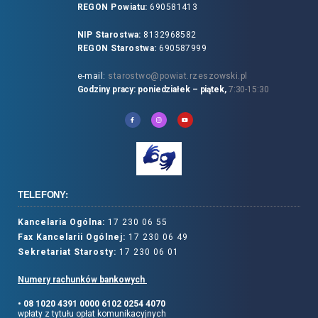
REGON Powiatu:
690581413
NIP Starostwa:
8132968582
REGON Starostwa:
690587999
e-mail:
starostwo@powiat.rzeszowski.pl
Godziny pracy: poniedziałek – piątek,
7:30-15:30
TELEFONY:
Kancelaria Ogólna:
17 230 06 55
Fax Kancelarii Ogólnej:
17 230 06 49
Sekretariat Starosty:
17 230 06 01
Numery rachunków bankowych
• 08 1020 4391 0000 6102 0254 4070
wpłaty z tytułu opłat komunikacyjnych