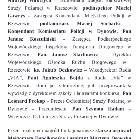
Andrzej Wantrych
–
Komendant Miejski Państwowej
Straży Pożarnej w Rzeszowie,
podinspektor Maciej
Gawryś
– Zastępca
Komendanta
Miejskiego Policji w
Rzeszowie
,
p
odkomisarz
Maciej Sochacki –
Komendant Komisariatu Policji w Dynowie
,
Pan
Janusz Koszuliński
– Zastępca Podkarpackiego
Wojewódzkiego Inspektora Transportu Drogowego w
Rzeszowie,
Pan Janusz Stachowicz
– Dyrektor
Wojewódzkiego Ośrodka Ruchu Drogowego w
Rzeszowie,
ks. Jakub Oczkowicz –
Wicedyrektor Radia
„VIA”,
Pani Agnieszka Bojda
z Radia „Via” w
Rzeszowie, która po zakończonej gali przeprowadziła
wywiady z dyrektorem szkoły i laureatami konkursu,
Pan
Leonard Prokop
– Prezes Ochotniczej Straży Pożarnej w
Dynowie
–
Przedmieściu,
Pan Szymon Hadam
–
Wiceprezes Ochotniczej Straży Pożarnej w Dynowie.
Przed rozdaniem nagród funkcjonariusze
starsza aspirant
Małgorzata Dencikowska
i
aspirant Martyna Osowska