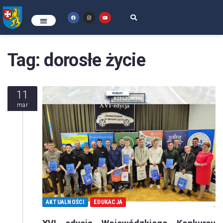
Tag:
dorosłe życie
11
mar
AKTUALNOŚCI
EDUKACJA