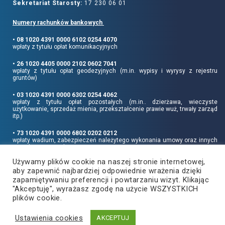
Sekretariat Starosty:
17 230 06 01
Numery rachunków bankowych
• 08 1020 4391 0000 6102 0254 4070
wpłaty z tytułu opłat komunikacyjnych
• 26 1020 4405 0000 2102 0602 7041
wpłaty z tytułu opłat geodezyjnych (m.in. wypisy i wyrysy z rejestru
gruntów)
• 03 1020 4391 0000 6302 0254 4062
wpłaty z tytułu opłat pozostałych (m.in.. dzierżawa, wieczyste
użytkowanie, sprzedaż mienia, przekształcenie prawie wuż, trwały zarząd
itp.)
• 73 1020 4391 0000 6802 0202 0212
wpłaty wadium, zabezpieczeń należytego wykonania umowy oraz innych
sum depozytowych
Używamy plików cookie na naszej stronie internetowej,
Informujemy, że opłatę skarbową należy uiszczać na rachunek Urzędu
aby zapewnić najbardziej odpowiednie wrażenia dzięki
Miasta Rzeszowa:
• 90 1240 6960 3851 0062 0000 0423
zapamiętywaniu preferencji i powtarzaniu wizyt. Klikając
"Akceptuję", wyrażasz zgodę na użycie WSZYSTKICH
plików cookie.
Ustawienia cookies
Copyright
2021
©
Produkcja i hosting:
AKCEPTUJ