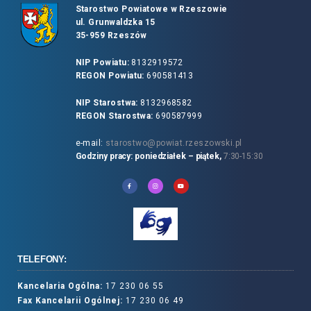
Starostwo Powiatowe w Rzeszowie
ul. Grunwaldzka 15
35-959 Rzeszów
NIP Powiatu:
8132919572
REGON Powiatu:
690581413
NIP Starostwa:
8132968582
REGON Starostwa:
690587999
e-mail:
starostwo@powiat.rzeszowski.pl
Godziny pracy: poniedziałek – piątek,
7:30-15:30
TELEFONY:
Kancelaria Ogólna:
17 230 06 55
Fax Kancelarii Ogólnej:
17 230 06 49