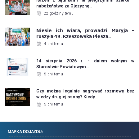
Razem z pątnikami na pielgrzymim szlaku –
nabożeństwo za Ojczyznę…
22 godziny temu
𝗡𝗶𝗲𝘀𝗶𝗲 𝗶𝗰𝗵 𝘄𝗶𝗮𝗿𝗮, 𝗽𝗿𝗼𝘄𝗮𝗱𝘇𝗶 𝗠𝗮𝗿𝘆𝗷𝗮 –
𝗿𝘂𝘀𝘇𝘆ł𝗮 𝟰𝟵. 𝗥𝘇𝗲𝘀𝘇𝗼𝘄𝘀𝗸𝗮 𝗣𝗶𝗲𝘀𝘇𝗮…
4 dni temu
14 sierpnia 2026 r. - dniem wolnym w
Starostwie Powiatowym…
5 dni temu
Czy można legalnie nagrywać rozmowę bez
wiedzy drugiej osoby? Kiedy…
5 dni temu
MAPKA DOJAZDU: