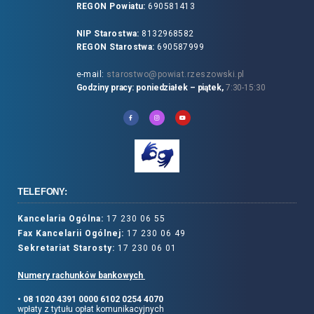
REGON Powiatu:
690581413
NIP Starostwa:
8132968582
REGON Starostwa:
690587999
e-mail:
starostwo@powiat.rzeszowski.pl
Godziny pracy: poniedziałek – piątek,
7:30-15:30
TELEFONY:
Kancelaria Ogólna:
17 230 06 55
Fax Kancelarii Ogólnej:
17 230 06 49
Sekretariat Starosty:
17 230 06 01
Numery rachunków bankowych
• 08 1020 4391 0000 6102 0254 4070
wpłaty z tytułu opłat komunikacyjnych