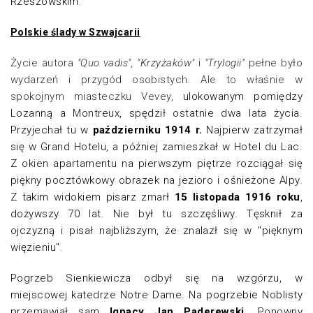
Rzeszowskim.
Polskie ślady w Szwajcarii
Życie autora
"Quo vadis", "Krzyżaków"
i
"Trylogii"
pełne było
wydarzeń i przygód osobistych. Ale to właśnie w
spokojnym miasteczku Vevey,
ulokowanym pomiędzy
Lozanną a Montreux, spędził ostatnie dwa lata życia.
Przyjechał tu w
październiku 1914 r.
Najpierw zatrzymał
się w Grand Hotelu, a później zamieszkał w Hotel du Lac.
Z okien apartamentu na pierwszym piętrze rozciągał się
piękny pocztówkowy obrazek na jezioro i ośnieżone Alpy
.
Z takim widokiem pisarz zmarł
15 listopada 1916 roku
,
dożywszy 70 lat. Nie był tu szczęśliwy. Tęsknił za
ojczyzną i pisał najbliższym, że znalazł się w "pięknym
więzieniu".
Pogrzeb Sienkiewicza odbył się na wzgórzu, w
miejscowej katedrze Notre Dame. Na pogrzebie Noblisty
przemawiał sam
Ignacy Jan Paderewski.
Ponowny