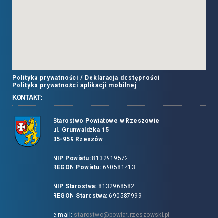
Polityka prywatności /
Deklaracja dostępności
Polityka prywatności aplikacji mobilnej
KONTAKT:
Starostwo Powiatowe w Rzeszowie
ul. Grunwaldzka 15
35-959 Rzeszów
NIP Powiatu:
8132919572
REGON Powiatu:
690581413
NIP Starostwa:
8132968582
REGON Starostwa:
690587999
e-mail:
starostwo@powiat.rzeszowski.pl