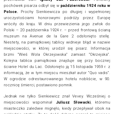
pochówek pisarza odbył się w
październiku 1924 roku w
Polsce.
Prochy Sienkiewicza po długiej i wypełnionej
uroczystościami honorowymi podróży przez Europę
wróciły do kraju. W dniu przewiezienia jego zwłok do
Polski – 20 października 1924 r. – przed frontową ścianą
muzeum na Avenue de la Gare 2 odsłonięto stellę.
Niestety, na pamiątkowej tablicy widnieje błąd w nazwie
miejscowości, w której urodził się pisarz. Informacja
brzmi "Wieś Wola Okrzejowska" zamiast "Okrzejska".
Kolejna tablica pamiątkowa znajduje się przy bocznej
ścianie Hotel du Lac. Odsłonięto ją 15 listopada 1959 r. z
informacją, że w tym miejscu mieszkał autor "Quo vadis".
W ogrodzie odrestaurowanego hotelu nobliście, w 90.
rocznicę śmierci, postawiono pomnik.
Jednak nie tylko Sienkiewicz znał Vevey. Wcześniej o
miejscowości wspominał
Juliusz Słowacki
, któremu
miasteczko zaledwie mignęło, kiedy przepływał obok na