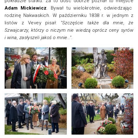
pokładzie statku. Za to dość dobrze poznał to miejsce
Adam Mickiewicz
. Bywał tu wielokrotnie, odwiedzając
rodzinę Nakwaskich. W październiku 1838 r. w jednym z
listów z Vevey pisał:
"Szczęście także dla mnie, że
Szwajcarzy, którzy o niczym nie wiedzą oprócz ceny syrów
i wina, zasłyszeli jakoś o mnie…".