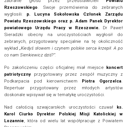
zabranie głosu przez przedstawicieli
Powiatu
Rzeszowskiego
. Swoje przemówienia do zebranych
wygłosili:
p. Lucyna Sokołowska Członek Zarządu
Powiatu Rzeszowskiego oraz p. Adam Panek Dyrektor
powiatowego Urzędu Pracy w Rzeszowie.
Dr Paweł
Sieradzki obecny na uroczystościach wygłosił do
zebranych, przygotowany specjalnie na tę okoliczność
wykład
„Kiedyś słowem i czynem polskie serca krzepił. A po
co nam Sienkiewicz dziś?”.
Po zakończeniu części oficjalnej miał miejsce
koncert
patriotyczny
przygotowany przez zespół muzyczny z
Podkarpacia pod kierownictwem
Piotra Ogorzelca
.
Repertuar przygotowany przez młodych artystów
doskonale wpisywał się w tematykę uroczystości.
Nad całością szwajcarskich uroczystości czuwał
ks.
Karol Ciurko Dyrektor Polskiej Misji Katolickiej w
Lozannie
, która od wielu lat współpracuje z Powiatem