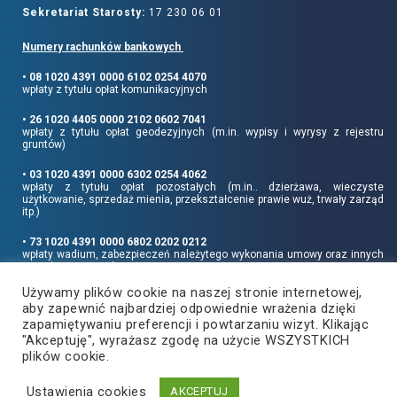
Sekretariat Starosty:
17 230 06 01
Numery rachunków bankowych
• 08 1020 4391 0000 6102 0254 4070
wpłaty z tytułu opłat komunikacyjnych
• 26 1020 4405 0000 2102 0602 7041
wpłaty z tytułu opłat geodezyjnych (m.in. wypisy i wyrysy z rejestru
gruntów)
• 03 1020 4391 0000 6302 0254 4062
wpłaty z tytułu opłat pozostałych (m.in.. dzierżawa, wieczyste
użytkowanie, sprzedaż mienia, przekształcenie prawie wuż, trwały zarząd
itp.)
• 73 1020 4391 0000 6802 0202 0212
wpłaty wadium, zabezpieczeń należytego wykonania umowy oraz innych
sum depozytowych
Używamy plików cookie na naszej stronie internetowej,
Informujemy, że opłatę skarbową należy uiszczać na rachunek Urzędu
aby zapewnić najbardziej odpowiednie wrażenia dzięki
Miasta Rzeszowa:
• 90 1240 6960 3851 0062 0000 0423
zapamiętywaniu preferencji i powtarzaniu wizyt. Klikając
"Akceptuję", wyrażasz zgodę na użycie WSZYSTKICH
plików cookie.
Ustawienia cookies
Copyright
2021
©
Produkcja i hosting:
AKCEPTUJ