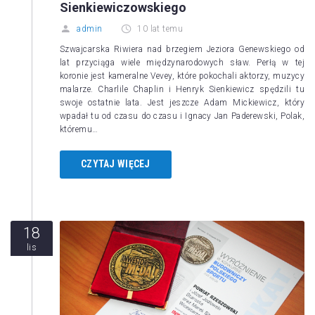
Sienkiewiczowskiego
admin
10 lat temu
Szwajcarska Riwiera nad brzegiem Jeziora Genewskiego od
lat przyciąga wiele międzynarodowych sław. Perłą w tej
koronie jest kameralne Vevey, które pokochali aktorzy, muzycy
malarze. Charlile Chaplin i Henryk Sienkiewicz spędzili tu
swoje ostatnie lata. Jest jeszcze Adam Mickiewicz, który
wpadał tu od czasu do czasu i Ignacy Jan Paderewski, Polak,
któremu…
CZYTAJ WIĘCEJ
18
lis