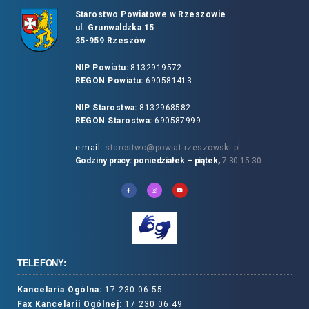
Starostwo Powiatowe w Rzeszowie
ul. Grunwaldzka 15
35-959 Rzeszów
NIP Powiatu:
8132919572
REGON Powiatu:
690581413
NIP Starostwa:
8132968582
REGON Starostwa:
690587999
e-mail:
starostwo@powiat.rzeszowski.pl
Godziny pracy: poniedziałek – piątek,
7:30-15:30
TELEFONY:
Kancelaria Ogólna:
17 230 06 55
Fax Kancelarii Ogólnej:
17 230 06 49