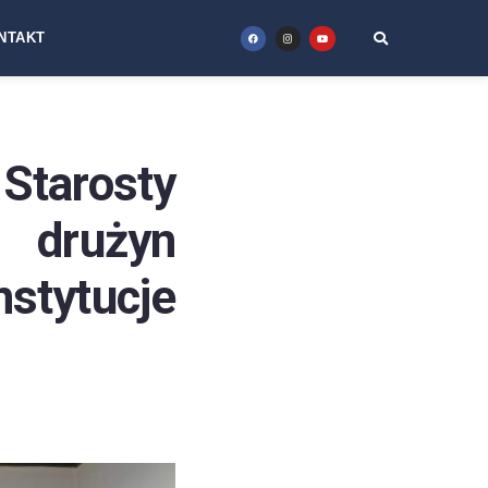
NTAKT
 Starosty
drużyn
tytucje