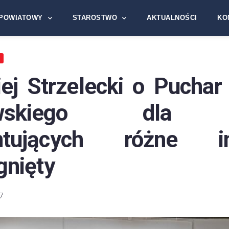
POWIATOWY
STAROSTWO
AKTUALNOŚCI
KO
A
iej Strzelecki o Puchar
owskiego dla 
entujących różne ins
gnięty
7