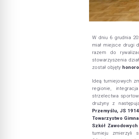
W dniu 6 grudnia 2
miał miejsce drugi 
razem
do rywaliza
stowarzyszenia dzia
został objęty
honoro
Ideą turniejowych z
regionie, integrac
strzelectwa sporto
drużyny z następuj
Przemyślu, JS 1914
Towarzystwo Gimnas
Szkół Zawodowych 
turnieju zmierzyli