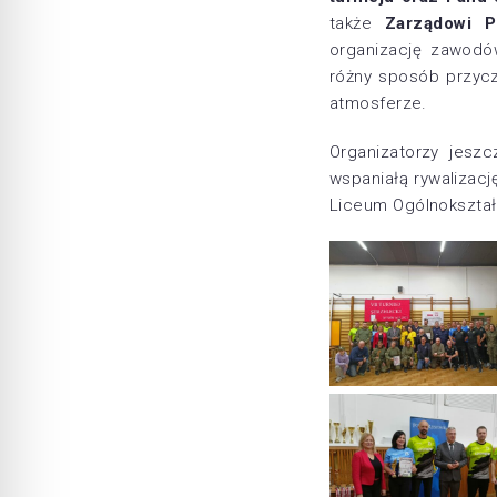
także
Zarządowi P
organizację zawodó
różny sposób przyczy
atmosferze.
Organizatorzy jesz
wspaniałą rywalizac
Liceum Ogólnokształc