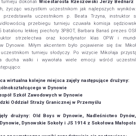
 turnieju dokonali
Wicestarosta Rzeszowski Jerzy Bednarz
ach, życząc wszystkim uczestnikom jak najlepszych wynikó
cy przedstawiła uczestnikom p. Beata Trzyna, instruktor s
dłowością przebiegu turnieju czuwała komisja sędziowsk
5 batalionu lekkiej piechoty 3PBOT, Barbara Banaś prezes O
truktor strzelectwa oraz koordynator klas OPW i mu
w Dynowie. Miłym akcentem było pojawienie się św. Mikoł
 uczestnikom turnieju słodyczy. Po wizycie Mikołaja przys
ła ducha walki i wywołała wiele emocji wśród uczestnik
stępująco:
ica wirtualna kolejne miejsca zajęły następujące drużyny:
gólnokształcącego w Dynowie
Zespół Szkół Zawodowych w Dynowie
adzki Oddział Straży Granicznej w Przemyślu
ajęły drużyny: Old Boys w Dynowie, Nadleśnictwo Dynów
w Dynowie, Dynowskie Sokoły i JS 1914 z Sokołowa Małopol