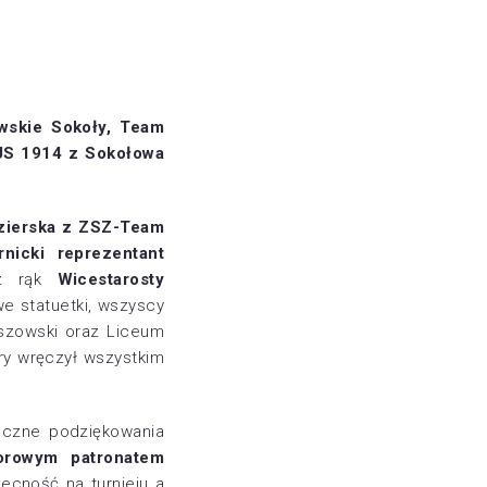
wskie Sokoły, Team
JS 1914 z Sokołowa
zierska z ZSZ-Team
nicki reprezentant
 z rąk
Wicestarost
y
we statuetki, wszyscy
eszowski oraz Liceum
ry wręczył wszystkim
deczne podziękowania
orowym patronatem
ecność na turnieju a