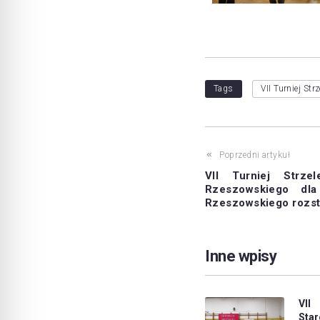
Tags
VII Turniej St
Poprzedni artykuł
VII Turniej Strze
Rzeszowskiego dl
Rzeszowskiego rozst
Inne wpisy
VII
St