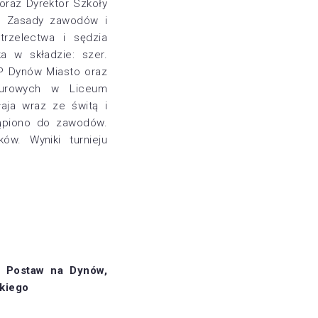
oraz Dyrektor Szkoły
w. Zasady zawodów i
trzelectwa i sędzia
a w składzie: szer.
SP Dynów Miasto oraz
ndurowych w Liceum
aja wraz ze świtą i
tąpiono do zawodów.
ów. Wyniki turnieju
, Postaw na Dynów,
skiego