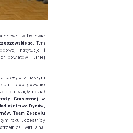
Narodowej w Dynowie
 Rzeszowskiego.
Tym
odowe, instytucje i
ch powiatów. Turniej
 sportowego w naszym
ckich, propagowanie
odach wzięły udział
traży Granicznej w
Nadleśnictwo Dynów,
Dynów, Team Zespołu
tym roku uczestnicy
rzelnica wirtualna.