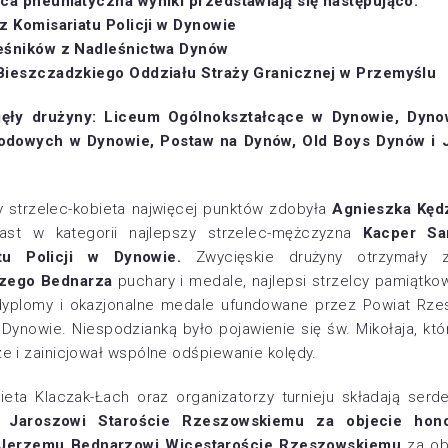
nica pneumatyczna wyniki przedstawiają się następująco:
 z Komisariatu Policji w Dynowie
leśników z Nadleśnictwa Dynów
 Bieszczadzkiego Oddziału Straży Granicznej w Przemyślu
ajęły drużyny: Liceum Ogólnokształcące w Dynowie, Dyno
odowych w Dynowie, Postaw na Dynów, Old Boys Dynów i 
zy strzelec-kobieta najwięcej punktów zdobyła
Agnieszka Kęd
iast w kategorii najlepszy strzelec-mężczyzna
Kacper Sar
atu Policji w Dynowie.
Zwycięskie drużyny otrzymały
rzego Bednarza
puchary i medale, najlepsi strzelcy pamiątko
 dyplomy i okazjonalne medale ufundowane przez Powiat Rz
Dynowie. Niespodzianką było pojawienie się św. Mikołaja, któ
 i zainicjował wspólne odśpiewanie kolędy.
bieta Klaczak-Łach oraz organizatorzy turnieju składają ser
i Jaroszowi Staroście Rzeszowskiemu za objecie hon
u Jerzemu Bednarzowi Wicestaroście Rzeszowskiemu
za ob