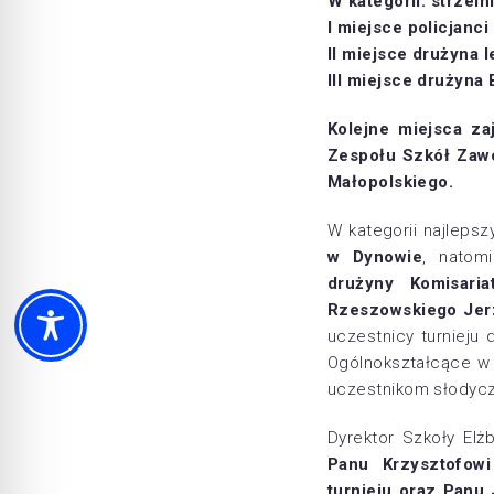
W kategorii: strzel
I miejsce policjanci
II miejsce drużyna 
III miejsce drużyna
Kolejne miejsca z
Zespołu Szkół Zaw
Małopolskiego.
W kategorii najleps
w Dynowie
, natom
drużyny Komisari
Rzeszowskiego Je
uczestnicy turnieju
Ogólnokształcące w 
uczestnikom słodycze
Dyrektor Szkoły Elż
Panu Krzysztofow
turnieju oraz Pan