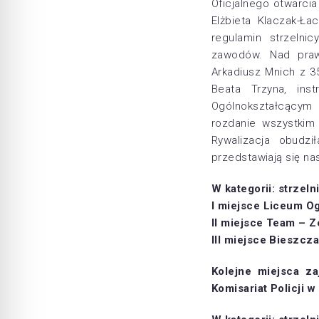
Oficjalnego otwarcia
Elżbieta Klaczak-Ł
regulamin strzelni
zawodów. Nad prawi
Arkadiusz Mnich z 3
Beata Trzyna, ins
Ogólnokształcącym 
rozdanie wszystkim
Rywalizacja obudzi
przedstawiają się na
W kategorii: strzeln
I miejsce Liceum O
II miejsce Team – 
III miejsce Bieszcz
Kolejne miejsca z
Komisariat Policji 