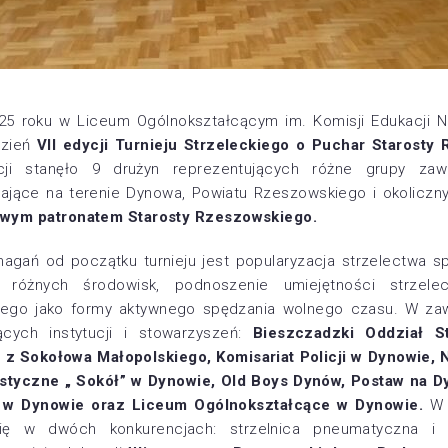
025 roku w Liceum Ogólnokształcącym im. Komisji Edukacji 
dzień
VII edycji Turnieju Strzeleckiego o Puchar Starosty
cji stanęło 9 drużyn reprezentujących różne grupy zaw
łające na terenie Dynowa, Powiatu Rzeszowskiego i okoliczny
wym patronatem Starosty Rzeszowskiego.
magań od początku turnieju jest popularyzacja strzelectwa
ja różnych środowisk, podnoszenie umiejętności strzele
wego jako formy aktywnego spędzania wolnego czasu. W zaw
ących instytucji i stowarzyszeń:
Bieszczadzki Oddział S
 z Sokołowa Małopolskiego, Komisariat Policji w Dynowie, 
tyczne „ Sokół” w Dynowie, Old Boys Dynów, Postaw na 
w Dynowie oraz Liceum Ogólnokształcące w Dynowie.
W 
 się w dwóch konkurencjach: strzelnica pneumatyczna i st