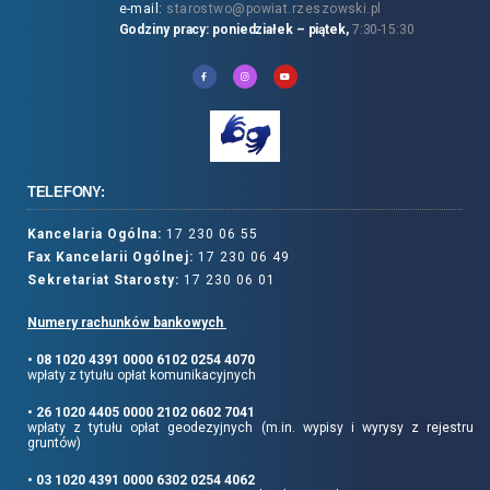
e-mail:
starostwo@powiat.rzeszowski.pl
Godziny pracy: poniedziałek – piątek,
7:30-15:30
TELEFONY:
Kancelaria Ogólna:
17 230 06 55
Fax Kancelarii Ogólnej:
17 230 06 49
Sekretariat Starosty:
17 230 06 01
Numery rachunków bankowych
• 08 1020 4391 0000 6102 0254 4070
wpłaty z tytułu opłat komunikacyjnych
• 26 1020 4405 0000 2102 0602 7041
wpłaty z tytułu opłat geodezyjnych (m.in. wypisy i wyrysy z rejestru
gruntów)
• 03 1020 4391 0000 6302 0254 4062