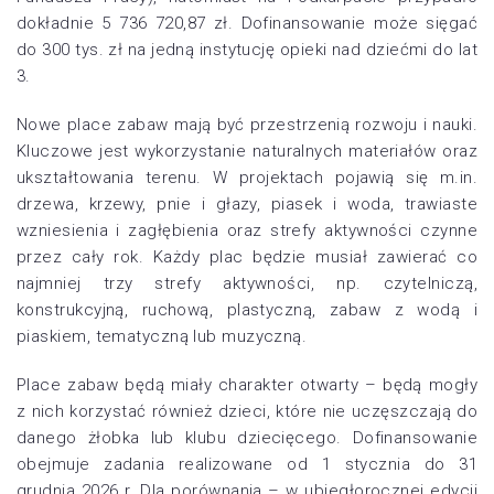
dokładnie 5 736 720,87 zł. Dofinansowanie może sięgać
do 300 tys. zł na jedną instytucję opieki nad dziećmi do lat
3.
Nowe place zabaw mają być przestrzenią rozwoju i nauki.
Kluczowe jest wykorzystanie naturalnych materiałów oraz
ukształtowania terenu. W projektach pojawią się m.in.
drzewa, krzewy, pnie i głazy, piasek i woda, trawiaste
wzniesienia i zagłębienia oraz strefy aktywności czynne
przez cały rok. Każdy plac będzie musiał zawierać co
najmniej trzy strefy aktywności, np. czytelniczą,
konstrukcyjną, ruchową, plastyczną, zabaw z wodą i
piaskiem, tematyczną lub muzyczną.
Place zabaw będą miały charakter otwarty – będą mogły
z nich korzystać również dzieci, które nie uczęszczają do
danego żłobka lub klubu dziecięcego. Dofinansowanie
obejmuje zadania realizowane od 1 stycznia do 31
grudnia 2026 r. Dla porównania – w ubiegłorocznej edycji