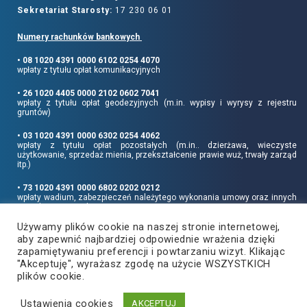
Sekretariat Starosty:
17 230 06 01
Numery rachunków bankowych
• 08 1020 4391 0000 6102 0254 4070
wpłaty z tytułu opłat komunikacyjnych
• 26 1020 4405 0000 2102 0602 7041
wpłaty z tytułu opłat geodezyjnych (m.in. wypisy i wyrysy z rejestru
gruntów)
• 03 1020 4391 0000 6302 0254 4062
wpłaty z tytułu opłat pozostałych (m.in.. dzierżawa, wieczyste
użytkowanie, sprzedaż mienia, przekształcenie prawie wuż, trwały zarząd
itp.)
• 73 1020 4391 0000 6802 0202 0212
wpłaty wadium, zabezpieczeń należytego wykonania umowy oraz innych
sum depozytowych
Używamy plików cookie na naszej stronie internetowej,
Informujemy, że opłatę skarbową należy uiszczać na rachunek Urzędu
aby zapewnić najbardziej odpowiednie wrażenia dzięki
Miasta Rzeszowa:
• 90 1240 6960 3851 0062 0000 0423
zapamiętywaniu preferencji i powtarzaniu wizyt. Klikając
"Akceptuję", wyrażasz zgodę na użycie WSZYSTKICH
plików cookie.
Ustawienia cookies
Copyright
2021
©
Produkcja i hosting:
AKCEPTUJ