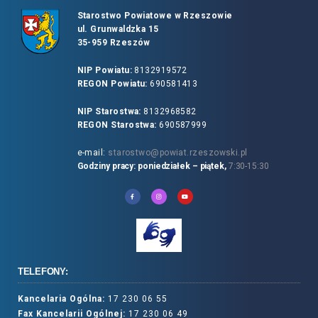
Starostwo Powiatowe w Rzeszowie
ul. Grunwaldzka 15
35-959 Rzeszów
NIP Powiatu:
8132919572
REGON Powiatu:
690581413
NIP Starostwa:
8132968582
REGON Starostwa:
690587999
e-mail:
starostwo@powiat.rzeszowski.pl
Godziny pracy: poniedziałek – piątek,
7:30-15:30
TELEFONY:
Kancelaria Ogólna:
17 230 06 55
Fax Kancelarii Ogólnej:
17 230 06 49