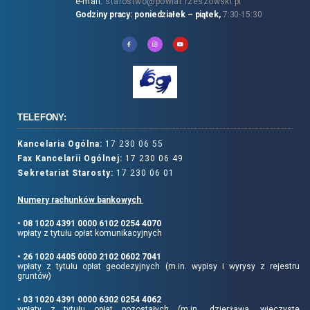
e-mail:
starostwo@powiat.rzeszowski.pl
Godziny pracy: poniedziałek – piątek,
7:30-15:30
TELEFONY:
Kancelaria Ogólna:
17 230 06 55
Fax Kancelarii Ogólnej:
17 230 06 49
Sekretariat Starosty:
17 230 06 01
Numery rachunków bankowych
• 08 1020 4391 0000 6102 0254 4070
wpłaty z tytułu opłat komunikacyjnych
• 26 1020 4405 0000 2102 0602 7041
wpłaty z tytułu opłat geodezyjnych (m.in. wypisy i wyrysy z rejestru
gruntów)
• 03 1020 4391 0000 6302 0254 4062
wpłaty z tytułu opłat pozostałych (m.in.. dzierżawa, wieczyste