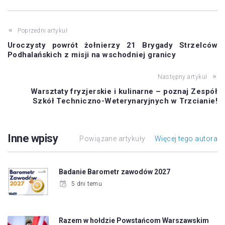
Poprzedni artykuł
Uroczysty powrót żołnierzy 21 Brygady Strzelców
Podhalańskich z misji na wschodniej granicy
Następny artykuł
Warsztaty fryzjerskie i kulinarne – poznaj Zespół
Szkół Techniczno-Weterynaryjnych w Trzcianie!
Inne wpisy
Powiązane artykuły
Więcej tego autora
Badanie Barometr zawodów 2027
5 dni temu
Razem w hołdzie Powstańcom Warszawskim