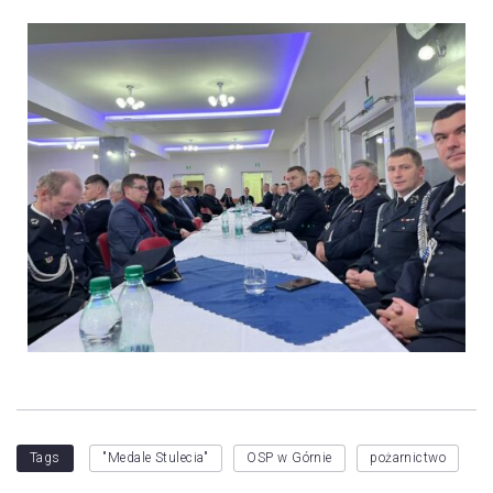
Tags
"Medale Stulecia"
OSP w Górnie
pożarnictwo