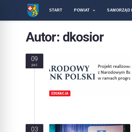
START
POWIAT
SAMORZĄD 
Autor:
dkosior
09
paź
EDUKACJA
03