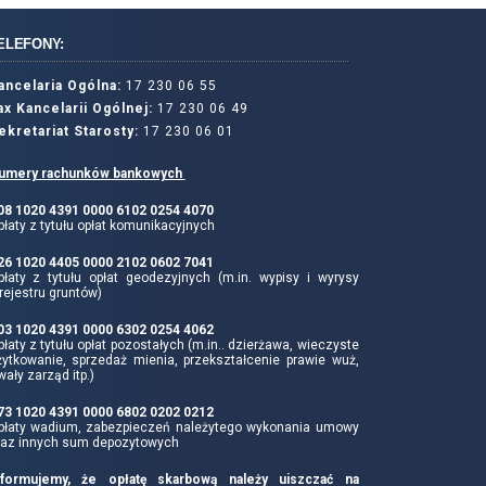
ELEFONY:
ancelaria Ogólna:
17 230 06 55
ax Kancelarii Ogólnej:
17 230 06 49
ekretariat Starosty:
17 230 06 01
umery rachunków bankowych
 08 1020 4391 0000 6102 0254 4070
łaty z tytułu opłat komunikacyjnych
 26 1020 4405 0000 2102 0602 7041
płaty z tytułu opłat geodezyjnych (m.in. wypisy i wyrysy
rejestru gruntów)
 03 1020 4391 0000 6302 0254 4062
łaty z tytułu opłat pozostałych (m.in.. dzierżawa, wieczyste
żytkowanie, sprzedaż mienia, przekształcenie prawie wuż,
wały zarząd itp.)
 73 1020 4391 0000 6802 0202 0212
płaty wadium, zabezpieczeń należytego wykonania umowy
raz innych sum depozytowych
nformujemy, że opłatę skarbową należy uiszczać na