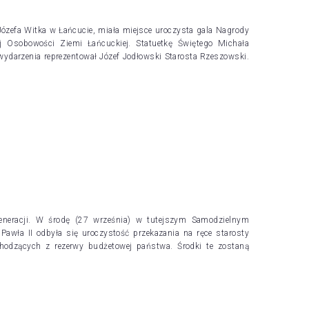
Józefa Witka w Łańcucie, miała miejsce uroczysta gala Nagrody
ej Osobowości Ziemi Łańcuckiej. Statuetkę Świętego Michała
ydarzenia reprezentował Józef Jodłowski Starosta Rzeszowski.
eneracji. W środę (27 września) w tutejszym Samodzielnym
awła II odbyła się uroczystość przekazania na ręce starosty
hodzących z rezerwy budżetowej państwa. Środki te zostaną