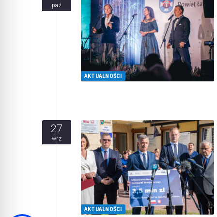
paź
AKTUALNOŚCI
27
wrz
AKTUALNOŚCI