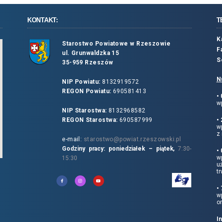
KONTAKT:
T
K
Starostwo Powiatowe w Rzeszowie
F
ul. Grunwaldzka 15
S
35-959 Rzeszów
N
NIP Powiatu:
8132919572
REGON Powiatu:
690581413
•
wp
NIP Starostwa:
8132968582
REGON Starostwa:
690587999
•
w
z 
e-mail:
starostwo@powiat.rzeszowski.pl
Godziny pracy: poniedziałek – piątek,
7:30-
•
wp
15:30
u
tr
•
w
o
I