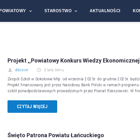
POWIATOWY
STAROSTWO
AKTUALNOŚCI
KO
Projekt ,,Powiatowy Konkurs Wiedzy Ekonomicznej
dkosior
3 lata temu
Zespół Szkół w Sokołowie Młp. od września 2023r. do grudnia 2023r. będzi
Projekt finansowany jest przez Narodowy Bank Polski w ramach programu 
szkół ponadpodstawowych prowadzonych przez Powiat Rzeszowski. W fina
CZYTAJ WIĘCEJ
Święto Patrona Powiatu Łańcuckiego