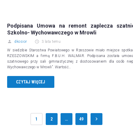
Podpisana Umowa na remont zaplecza szatni
Szkolno- Wychowawczego w Mrowli
dkosior
3 lata temu
W siedzibie Starostwa Powiatowego w Rzeszowie miało miejsce spot
RZESZOWSKIM a firmą F.B.U.H. WALMAR. Podpisana została umowa na
szatniowego przy sali gimnastycznej z dostosowaniem dla osób ni
Wychowawczego w Mrowli”. Wartość…
CZYTAJ WIĘCEJ
1
2
…
49