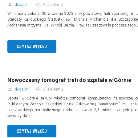
dkosior
3 lata temu
W minioną sobotę, 30 września 2023 r., w powiatowej hali sportowej im. 
Starosty Łańcuckiego Statuetki św. Michała Archanioła dla Szczególn
Archanioła otrzymał Ks. Witold Burda. Powiat Rzeszowski podczas tego w
…
CZYTAJ WIĘCEJ
Nowoczesny tomograf trafi do szpitala w Górnie
dkosior
3 lata temu
Szpital w Górnie zakupi wkrótce tomograf komputerowy najnowszej g
Publicznym Zespole Zakładów Opieki Zdrowotnej “Sanatorium” im. Jana P
rzeszowskiego symbolicznego czeku na kwotę 3,5 miliona złotych poc
wykorzystane…
CZYTAJ WIĘCEJ