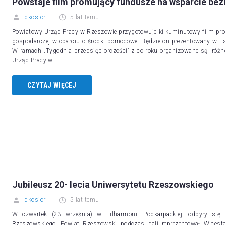
Powstaje film promujący fundusze na wsparcie be
dkosior
5 lat temu
Powiatowy Urząd Pracy w Rzeszowie przygotowuje kilkuminutowy film prom
gospodarczej w oparciu o środki pomocowe. Będzie on prezentowany w lis
W ramach „Tygodnia przedsiębiorczości” z co roku organizowane są różne
Urząd Pracy w…
CZYTAJ WIĘCEJ
Jubileusz 20- lecia Uniwersytetu Rzeszowskiego
dkosior
5 lat temu
W czwartek (23 września) w Filharmonii Podkarpackiej, odbyły się 
Rzeszowskiego. Powiat Rzeszowski podczas gali reprezentował Wicest