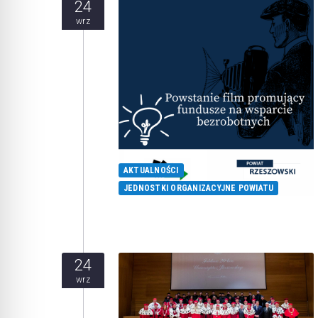
24
wrz
AKTUALNOŚCI
JEDNOSTKI ORGANIZACYJNE POWIATU
24
wrz