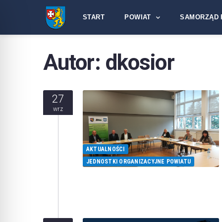
START
POWIAT
SAMORZĄD 
Autor:
dkosior
27
wrz
AKTUALNOŚCI
JEDNOSTKI ORGANIZACYJNE POWIATU