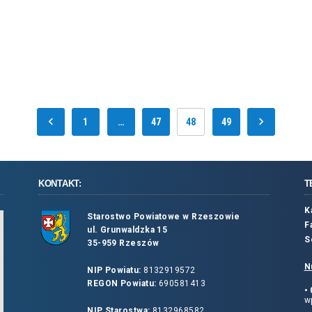
1
…
47
48
49
KONTAKT:
T
K
Starostwo Powiatowe w Rzeszowie
F
ul. Grunwaldzka 15
S
35-959 Rzeszów
N
NIP Powiatu:
8132919572
REGON Powiatu:
690581413
•
wp
NIP Starostwa:
8132968582