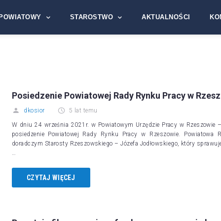
POWIATOWY
STAROSTWO
AKTUALNOŚCI
KO
Posiedzenie Powiatowej Rady Rynku Pracy w Rzes
dkosior
5 lat temu
W dniu 24 września 2021r. w Powiatowym Urzędzie Pracy w Rzeszowie 
posiedzenie Powiatowej Rady Rynku Pracy w Rzeszowie. Powiatowa 
doradczym Starosty Rzeszowskiego – Józefa Jodłowskiego, który sprawu
…
CZYTAJ WIĘCEJ