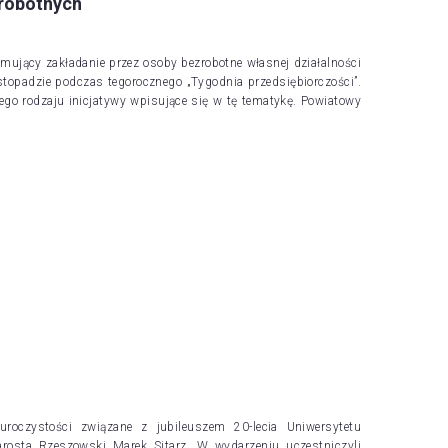
zrobotnych
ujący zakładanie przez osoby bezrobotne własnej działalności
topadzie podczas tegorocznego „Tygodnia przedsiębiorczości”.
go rodzaju inicjatywy wpisujące się w tę tematykę. Powiatowy
uroczystości związane z jubileuszem 20-lecia Uniwersytetu
arosta Rzeszowski Marek Sitarz. W wydarzeniu uczestniczyli