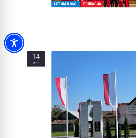
AKTUALNOŚCI
EDUKACJA
14
wrz