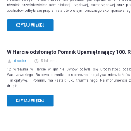
również przedstawiciele administracji rządowej, samorządowej oraz p
obchodów odbyła się prapremiera utworu symfonicznego skomponowanego 
CZYTAJ WIĘCEJ
W Harcie odsłonięto Pomnik Upamiętniający 100.
dkosior
5 lat temu
12 września w Harcie w gminie Dynów odbyła się uroczystość odsło
Warszawskiego. Budowa pomnika to społeczna inicjatywa mieszkańców 
inicjatywę. Pomnik, ma kształt łuku triumfalnego. Na monumencie z
drugiej…
CZYTAJ WIĘCEJ