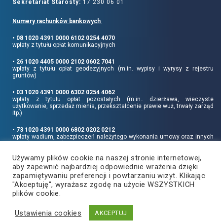
Sekretariat Starosty:
17 230 06 01
Numery rachunków bankowych
• 08 1020 4391 0000 6102 0254 4070
wpłaty z tytułu opłat komunikacyjnych
• 26 1020 4405 0000 2102 0602 7041
wpłaty z tytułu opłat geodezyjnych (m.in. wypisy i wyrysy z rejestru
gruntów)
• 03 1020 4391 0000 6302 0254 4062
wpłaty z tytułu opłat pozostałych (m.in.. dzierżawa, wieczyste
użytkowanie, sprzedaż mienia, przekształcenie prawie wuż, trwały zarząd
itp.)
• 73 1020 4391 0000 6802 0202 0212
wpłaty wadium, zabezpieczeń należytego wykonania umowy oraz innych
sum depozytowych
Używamy plików cookie na naszej stronie internetowej,
Informujemy, że opłatę skarbową należy uiszczać na rachunek Urzędu
aby zapewnić najbardziej odpowiednie wrażenia dzięki
Miasta Rzeszowa:
• 90 1240 6960 3851 0062 0000 0423
zapamiętywaniu preferencji i powtarzaniu wizyt. Klikając
"Akceptuję", wyrażasz zgodę na użycie WSZYSTKICH
plików cookie.
Ustawienia cookies
Copyright
2021
©
Produkcja i hosting:
AKCEPTUJ
Powiat Rzeszowski
ZETO-RZESZÓW Sp. z o.o.