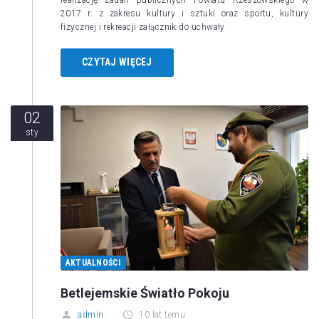
2017 r. z zakresu kultury i sztuki oraz sportu, kultury
fizycznej i rekreacji załącznik do uchwały
CZYTAJ WIĘCEJ
02
sty
AKTUALNOŚCI
Betlejemskie Światło Pokoju
admin
10 lat temu