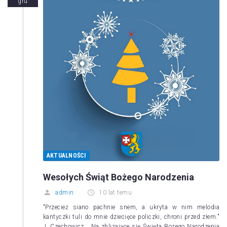
gru
AKTUALNOŚCI
Wesołych Świąt Bożego Narodzenia
admin
10 lat temu
"Przecież siano pachnie snem, a ukryta w nim melodia
kantyczki tuli do mnie dziecięce policzki, chroni przed złem."
J. Czechowicz Na zbliżające się Święta Bożego Narodzenia