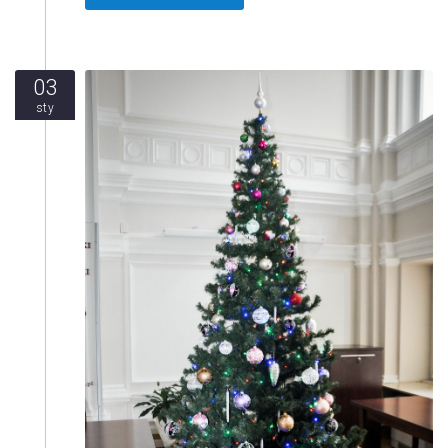
03
sty