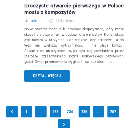
Uroczyste otwarcie pierwszego w Polsce
mostu z kompozytów
admin
10 lat temu
Nowo otwarty most to budowlany eksperyment, który może
okazać się przełomem w budownictwie mostów. Konstrukcja
jest tańsza w utrzymaniu od stalowej czy betonowej, a do
tego ma większą wytrzymałość i nie ulega korozji.
Czwartkowa uroczystość rozpoczęła się powitaniem przez
Starostę Rzeszowskiego Józefa Jodłowskiego przybyłych
gości. Swoje przemówienia wygłosili również obecni na…
CZYTAJ WIĘCEJ
1
…
233
234
235
…
257