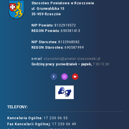
Starostwo Powiatowe w Rzeszowie
ul. Grunwaldzka 15
35-959 Rzeszów
NIP Powiatu:
8132919572
REGON Powiatu:
690581413
NIP Starostwa:
8132968582
REGON Starostwa:
690587999
e-mail:
starostwo@powiat.rzeszowski.pl
Godziny pracy: poniedziałek – piątek,
7:30-15:30
TELEFONY:
Kancelaria Ogólna:
17 230 06 55
Fax Kancelarii Ogólnej:
17 230 06 49