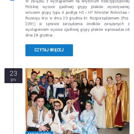
W związku z wystąpieniem na terytorium Rzeczypospolitej
Polskiej wysoce zjadliwej grypy ptaków wywoływanej
wirusem grypy typu A podtyp H5 i H7 Minister Rolnictwa i
Rozwoju Wsi w dniu 20 grudnia br. Rozporządzeniem (Poz.
2091) w sprawie zarządzenia środków związanych z
wystąpieniem wysoce zjadliwej grypy ptaków wprowadza od
dnia 28 grudnia…
CZYTAJ WIĘCEJ
23
gru