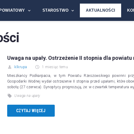
POWIATOWY
STAROSTWO
AKTUALNOŚCI
KO
ości
Uwaga na upały. Ostrzeżenie II stopnia dla powiat
klkrupa
1 miesiąc temu
Mieszkańcy Podkarpacia, w tym Powiatu Rzeszowskiego powinni przyg
Gospodarki Wodnej wydał ostrzeżenie II stopnia przed upałami, które obo
sobotę (27 czerwca). Synoptycy prognozują, że: w czwartek temperatura w
Uwaga na upały
CZYTAJ WIĘCEJ