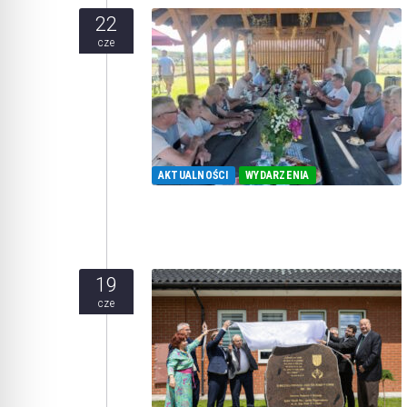
22
cze
AKTUALNOŚCI
WYDARZENIA
19
cze