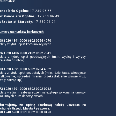
ELEFONY:
ancelaria Ogólna:
17 230 06 55
ax Kancelarii Ogólnej:
17 230 06 49
ekretariat Starosty:
17 230 06 01
umery rachunków bankowych
 08 1020 4391 0000 6102 0254 4070
łaty z tytułu opłat komunikacyjnych
 26 1020 4405 0000 2102 0602 7041
płaty z tytułu opłat geodezyjnych (m.in. wypisy i wyrysy
rejestru gruntów)
 03 1020 4391 0000 6302 0254 4062
łaty z tytułu opłat pozostałych (m.in.. dzierżawa, wieczyste
żytkowanie, sprzedaż mienia, przekształcenie prawie wuż,
wały zarząd itp.)
 73 1020 4391 0000 6802 0202 0212
płaty wadium, zabezpieczeń należytego wykonania umowy
raz innych sum depozytowych
nformujemy, że opłatę skarbową należy uiszczać na
achunek Urzędu Miasta Rzeszowa:
 90 1240 6960 3851 0062 0000 0423