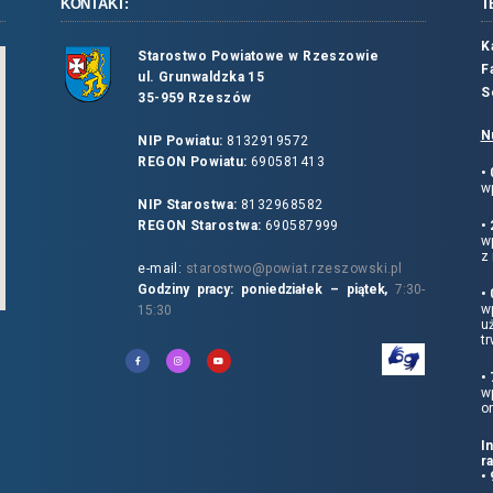
KONTAKT:
T
K
Starostwo Powiatowe w Rzeszowie
F
ul. Grunwaldzka 15
S
35-959 Rzeszów
N
NIP Powiatu:
8132919572
REGON Powiatu:
690581413
•
wp
NIP Starostwa:
8132968582
REGON Starostwa:
690587999
•
w
z 
e-mail:
starostwo@powiat.rzeszowski.pl
Godziny pracy: poniedziałek – piątek,
7:30-
•
wp
15:30
u
tr
•
w
o
I
r
•