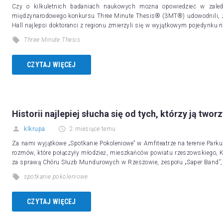
Czy o kilkuletnich badaniach naukowych można opowiedzieć w zaledw
międzynarodowego konkursu Three Minute Thesis® (3MT®) udowodnili, że
Hall najlepsi doktoranci z regionu zmierzyli się w wyjątkowym pojedynku 
Three Minute Thesis
CZYTAJ WIĘCEJ
Historii najlepiej słucha się od tych, którzy ją tworzy
klkrupa
2 miesiące temu
Za nami wyjątkowe „Spotkanie Pokoleniowe” w Amfiteatrze na terenie Park
rozmów, które połączyły młodzież, mieszkańców powiatu rzeszowskiego, 
za sprawą Chóru Służb Mundurowych w Rzeszowie, zespołu „Saper Band”,
spotkanie pokoleniowe
CZYTAJ WIĘCEJ