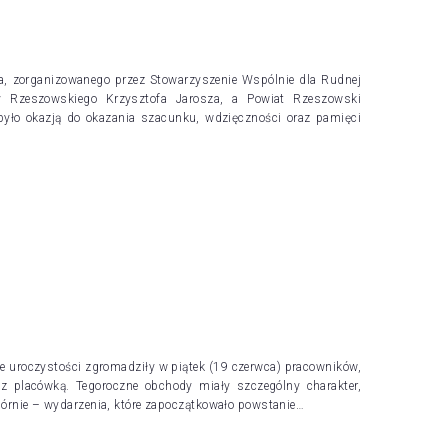
ora, zorganizowanego przez Stowarzyszenie Wspólnie dla Rudnej
y Rzeszowskiego Krzysztofa Jarosza, a Powiat Rzeszowski
yło okazją do okazania szacunku, wdzięczności oraz pamięci
e uroczystości zgromadziły w piątek (19 czerwca) pracowników,
z placówką. Tegoroczne obchody miały szczególny charakter,
 Górnie – wydarzenia, które zapoczątkowało powstanie…