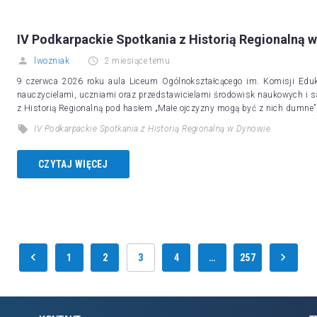
IV Podkarpackie Spotkania z Historią Regionalną 
lwozniak
2 miesiące temu
9 czerwca 2026 roku aula Liceum Ogólnokształcącego im. Komisji Eduka
nauczycielami, uczniami oraz przedstawicielami środowisk naukowych i s
z Historią Regionalną pod hasłem „Małe ojczyzny mogą być z nich dumne
IV Podkarpackie Spotkania z Historią Regionalną w Dynowie
CZYTAJ WIĘCEJ
1
2
3
4
…
257