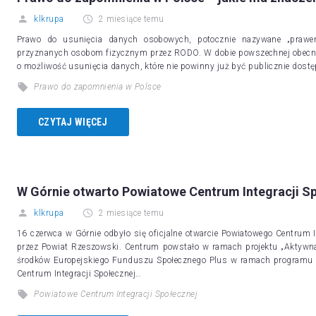
klkrupa
2 miesiące temu
Prawo do usunięcia danych osobowych, potocznie nazywane „prawem
przyznanych osobom fizycznym przez RODO. W dobie powszechnej obecności
o możliwość usunięcia danych, które nie powinny już być publicznie dostę
Prawo do zapomnienia w Polsce
CZYTAJ WIĘCEJ
W Górnie otwarto Powiatowe Centrum Integracji S
klkrupa
2 miesiące temu
16 czerwca w Górnie odbyło się oficjalne otwarcie Powiatowego Centrum I
przez Powiat Rzeszowski. Centrum powstało w ramach projektu „Aktywna
środków Europejskiego Funduszu Społecznego Plus w ramach programu 
Centrum Integracji Społecznej…
Powiatowe Centrum Integracji Społecznej