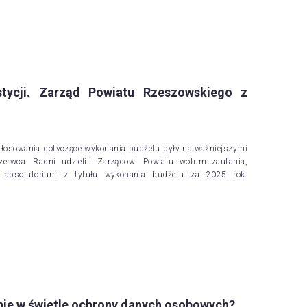
tycji. Zarząd Powiatu Rzeszowskiego z
głosowania dotyczące wykonania budżetu były najważniejszymi
erwca. Radni udzielili Zarządowi Powiatu wotum zaufania,
iu absolutorium z tytułu wykonania budżetu za 2025 rok.
nie w świetle ochrony danych osobowych?