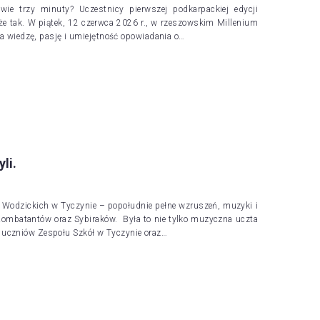
ie trzy minuty? Uczestnicy pierwszej podkarpackiej edycji
 tak. W piątek, 12 czerwca 2026 r., w rzeszowskim Millenium
na wiedzę, pasję i umiejętność opowiadania o…
li.
u Wodzickich w Tyczynie – popołudnie pełne wzruszeń, muzyki i
Kombatantów oraz Sybiraków. Była to nie tylko muzyczna uczta
 uczniów Zespołu Szkół w Tyczynie oraz…