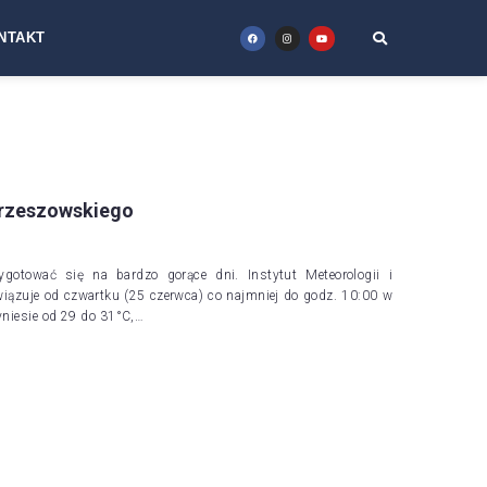
NTAKT
u rzeszowskiego
otować się na bardzo gorące dni. Instytut Meteorologii i
wiązuje od czwartku (25 czerwca) co najmniej do godz. 10:00 w
yniesie od 29 do 31°C,…