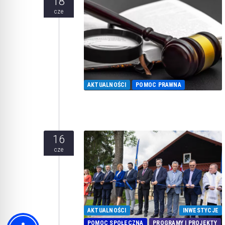
18
cze
AKTUALNOŚCI
POMOC PRAWNA
16
cze
AKTUALNOŚCI
INWESTYCJE
POMOC SPOŁECZNA
PROGRAMY I PROJEKTY