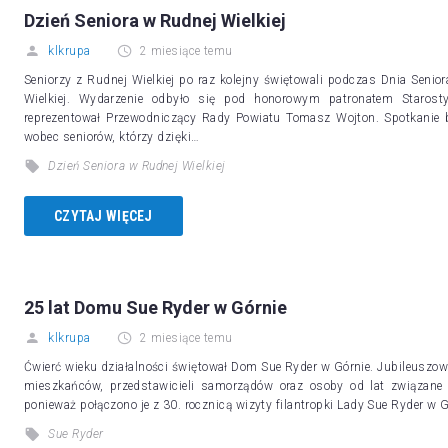
Dzień Seniora w Rudnej Wielkiej
klkrupa
2 miesiące temu
Seniorzy z Rudnej Wielkiej po raz kolejny świętowali podczas Dnia Seni
Wielkiej. Wydarzenie odbyło się pod honorowym patronatem Starost
reprezentował Przewodniczący Rady Powiatu Tomasz Wojton. Spotkanie b
wobec seniorów, którzy dzięki…
Dzień Seniora w Rudnej Wielkiej
CZYTAJ WIĘCEJ
25 lat Domu Sue Ryder w Górnie
klkrupa
2 miesiące temu
Ćwierć wieku działalności świętował Dom Sue Ryder w Górnie. Jubileuszow
mieszkańców, przedstawicieli samorządów oraz osoby od lat związane 
ponieważ połączono je z 30. rocznicą wizyty filantropki Lady Sue Ryder w
Sue Ryder