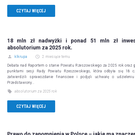
CZYTAJ WIĘCEJ
18 mln zł nadwyżki i ponad 51 mln zł inwes
absolutorium za 2025 rok.
klkrupa
2 miesiące temu
Debata nad Raportem o stanie Powiatu Rzeszowskiego za 2025 rok oraz 
punktami sesji Rady Powiatu Rzeszowskiego, która odbyła się 18 cz
zatwierdzili sprawozdanie finansowe i podjęli uchwałę o udzielen
Przedstawiony…
absolutorium za 2025 rok
CZYTAJ WIĘCEJ
Prawo do zapomnienia w Polsce – jakie ma znacze