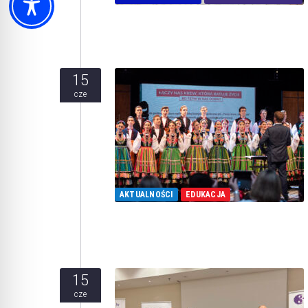
15
cze
AKTUALNOŚCI
EDUKACJA
15
cze