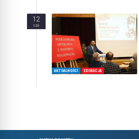
12
cze
AKTUALNOŚCI
EDUKACJA