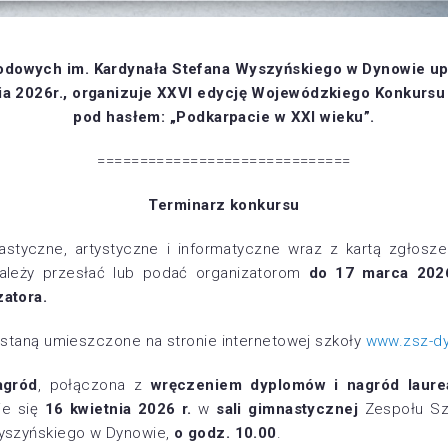
dowych im. Kardynała Stefana Wyszyńskiego w Dynowie up
nia 2026r., organizuje XXVI edycję Wojewódzkiego Konkurs
pod hasłem: „Podkarpacie w XXI wieku”.
==============================
Terminarz konkursu
astyczne, artystyczne i informatyczne wraz z kartą zgłosz
należy przesłać lub podać organizatorom
do 17 marca 2026
atora.
ostaną umieszczone na stronie internetowej szkoły
www.zsz-d
agród
, połączona z
wręczeniem dyplomów i nagród laur
ie się
16 kwietnia 2026 r.
w
sali gimnastycznej
Zespołu Sz
yszyńskiego w Dynowie,
o godz. 10.00
.