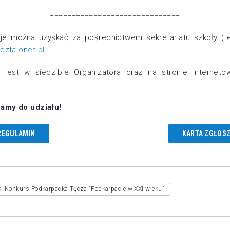
==============================
e można uzyskać za pośrednictwem sekretariatu szkoły (te
zta.onet.pl
.
 jest w siedzibie Organizatora oraz na stronie interneto
amy do udziału!
REGULAMIN
KARTA ZGŁOSZ
i Konkurs Podkarpacka Tęcza "Podkarpacie w XXI wieku"