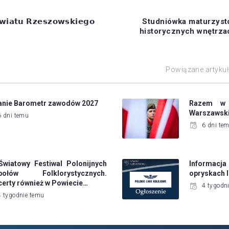
𝘄𝗶𝗮𝘁𝘂 𝗥𝘇𝗲𝘀𝘇𝗼𝘄𝘀𝗸𝗶𝗲𝗴𝗼
Studniówka maturzyst
historycznych wnętrz
Powiązane artyku
anie Barometr zawodów 2027
Razem w 
Warszawsk
6 dni temu
6 dni te
Światowy Festiwal Polonijnych
Informacj
połów Folklorystycznych.
opryskach l
erty również w Powiecie…
4 tygodn
4 tygodnie temu