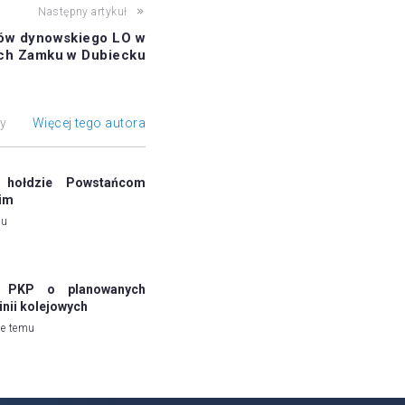
Następny artykuł
ów dynowskiego LO w
ach Zamku w Dubiecku
ły
Więcej tego autora
hołdzie Powstańcom
im
mu
a PKP o planowanych
inii kolejowych
ie temu