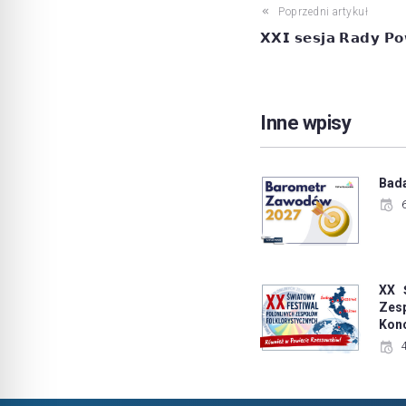
Poprzedni artykuł
𝗫𝗫𝗜 𝘀𝗲𝘀𝗷𝗮 𝗥𝗮𝗱𝘆 𝗣𝗼
Inne wpisy
Bad
XX 
Zes
Konc