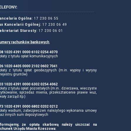
ELEFONY:
ancelaria Ogólna:
17 230 06 55
ax Kancelarii Ogólnej:
17 230 06 49
ekretariat Starosty:
17 230 06 01
umery rachunków bankowych
 08 1020 4391 0000 6102 0254 4070
łaty z tytułu opłat komunikacyjnych
 26 1020 4405 0000 2102 0602 7041
płaty z tytułu opłat geodezyjnych (m.in. wypisy i wyrysy
rejestru gruntów)
 03 1020 4391 0000 6302 0254 4062
łaty z tytułu opłat pozostałych (m.in.. dzierżawa, wieczyste
żytkowanie, sprzedaż mienia, przekształcenie prawie wuż,
wały zarząd itp.)
 73 1020 4391 0000 6802 0202 0212
płaty wadium, zabezpieczeń należytego wykonania umowy
raz innych sum depozytowych
nformujemy, że opłatę skarbową należy uiszczać na
achunek Urzędu Miasta Rzeszowa: