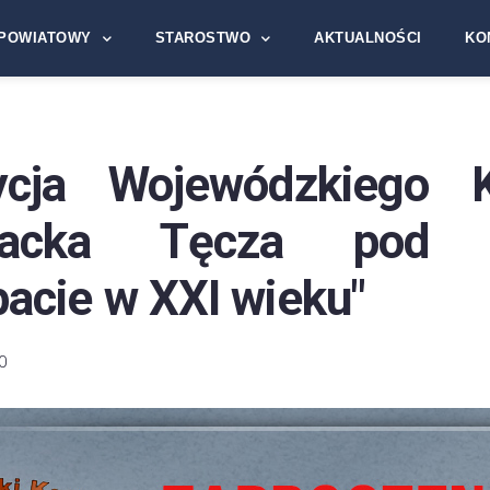
POWIATOWY
STAROSTWO
AKTUALNOŚCI
KO
ycja Wojewódzkiego K
packa Tęcza pod 
acie w XXI wieku"
0