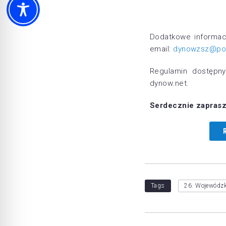
Dodatkowe informacj
email:
dynowzsz@poc
Regulamin dostępny
dynow.net.
Serdecznie zaprasz
Tags
26. Wojewódzk