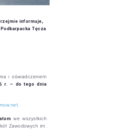
rzejmie informuje,
u Podkarpacka Tęcza
enia i oświadczeniem
 r. – do tego dnia
ynow.net
.
eatom
we wszystkich
kół Zawodowych im.