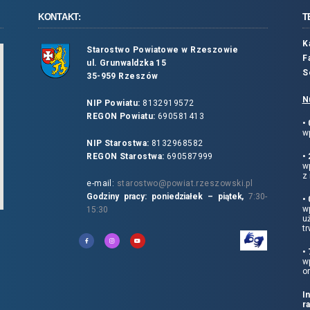
KONTAKT:
T
K
Starostwo Powiatowe w Rzeszowie
F
ul. Grunwaldzka 15
S
35-959 Rzeszów
N
NIP Powiatu:
8132919572
REGON Powiatu:
690581413
•
wp
NIP Starostwa:
8132968582
REGON Starostwa:
690587999
•
w
z 
e-mail:
starostwo@powiat.rzeszowski.pl
Godziny pracy: poniedziałek – piątek,
7:30-
•
wp
15:30
u
tr
•
w
o
I
r