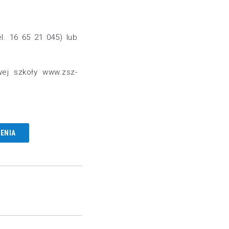
l. 16 65 21 045) lub
wej szkoły www.zsz-
ENIA