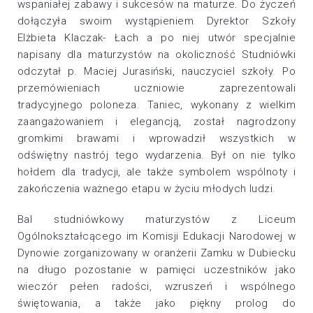
wspaniałej zabawy i sukcesów na maturze. Do życzeń
dołączyła swoim wystąpieniem Dyrektor Szkoły
Elżbieta Klaczak- Łach a po niej utwór specjalnie
napisany dla maturzystów na okoliczność Studniówki
odczytał p. Maciej Jurasiński, nauczyciel szkoły. Po
przemówieniach uczniowie zaprezentowali
tradycyjnego poloneza. Taniec, wykonany z wielkim
zaangażowaniem i elegancją, został nagrodzony
gromkimi brawami i wprowadził wszystkich w
odświętny nastrój tego wydarzenia. Był on nie tylko
hołdem dla tradycji, ale także symbolem wspólnoty i
zakończenia ważnego etapu w życiu młodych ludzi.
Bal studniówkowy maturzystów z Liceum
Ogólnokształcącego im Komisji Edukacji Narodowej w
Dynowie zorganizowany w oranżerii Zamku w Dubiecku
na długo pozostanie w pamięci uczestników jako
wieczór pełen radości, wzruszeń i wspólnego
świętowania, a także jako piękny prolog do