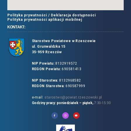
Polityka prywatności /
Deklaracja dostępności
Polityka prywatności aplikacji mobilnej
KONTAKT:
Starostwo Powiatowe w Rzeszowie
ul. Grunwaldzka 15
35-959 Rzeszów
NIP Powiatu:
8132919572
REGON Powiatu:
690581413
NIP Starostwa:
8132968582
REGON Starostwa:
690587999
e-mail:
starostwo@powiat.rzeszowski.pl
Godziny pracy: poniedziałek – piątek,
7:30-15:30