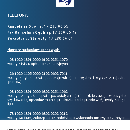
TELEFONY:
Kancelaria Ogólna:
17 230 06 55
Fax Kancelarii Ogólnej:
17 230 06 49
Sekretariat Starosty:
17 230 06 01
Numery rachunków bankowych
• 08 1020 4391 0000 6102 0254 4070
wpłaty z tytułu opłat komunikacyjnych
• 26 1020 4405 0000 2102 0602 7041
wpłaty z tytułu opłat geodezyjnych (m.in. wypisy i wyrysy z rejestru
gruntów)
• 03 1020 4391 0000 6302 0254 4062
wpłaty z tytułu opłat pozostałych (m.in.. dzierżawa, wieczyste
użytkowanie, sprzedaż mienia, przekształcenie prawie wuż, trwały zarząd
itp.)
• 73 1020 4391 0000 6802 0202 0212
wpłaty wadium, zabezpieczeń należytego wykonania umowy oraz innych
sum depozytowych