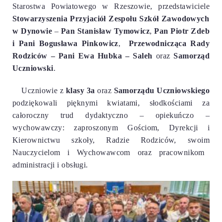
Starostwa Powiatowego w Rzeszowie, przedstawiciele
Stowarzyszenia Przyjaciół Zespołu Szkół Zawodowych
w Dynowie
–
Pan Stanisław Tymowicz
,
Pan Piotr Zdeb
i
Pani Bogusława Pinkowicz
,
Przewodnicząca Rady
Rodziców –
Pani Ewa Hubka – Saleh
oraz
Samorząd
Uczniowski
.
Uczniowie z
klasy 3a
oraz
Samorządu Uczniowskiego
podziękowali pięknymi kwiatami, słodkościami za
całoroczny trud dydaktyczno – opiekuńczo –
wychowawczy: zaproszonym Gościom, Dyrekcji i
Kierownictwu szkoły,
Radzie Rodziców
,
swoim
Nauczycielom i Wychowawcom
oraz
pracownikom
administracji i obsługi
.