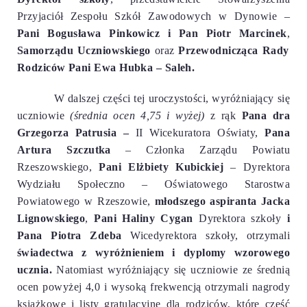
Przyjaciół Zespołu Szkół Zawodowych w Dynowie –
Pani Bogusława Pinkowicz i Pan Piotr Marcinek
,
Samorządu Uczniowskiego
oraz
Przewodnicząca Rady
Rodziców Pani Ewa Hubka – Saleh.
W dalszej części tej uroczystości, wyróżniający się
uczniowie
(średnia ocen 4,75 i wyżej)
z rąk
Pana dra
Grzegorza Patrusia –
II Wicekuratora Oświaty,
Pana
Artura Szczutka
– Członka Zarządu Powiatu
Rzeszowskiego,
Pani Elżbiety Kubickiej
– Dyrektora
Wydziału Społeczno – Oświatowego Starostwa
Powiatowego w Rzeszowie,
młodszego aspiranta Jacka
Lignowskiego
,
Pani Haliny Cygan
Dyrektora szkoły
i
Pana Piotra Zdeba
Wicedyrektora szkoły,
otrzymali
świadectwa z wyróżnieniem i
dyplomy wzorowego
ucznia.
Natomiast
wyróżniający się uczniowie ze średnią
ocen powyżej 4,0 i wysoką frekwencją otrzymali nagrody
książkowe i listy gratulacyjne dla rodziców, które część