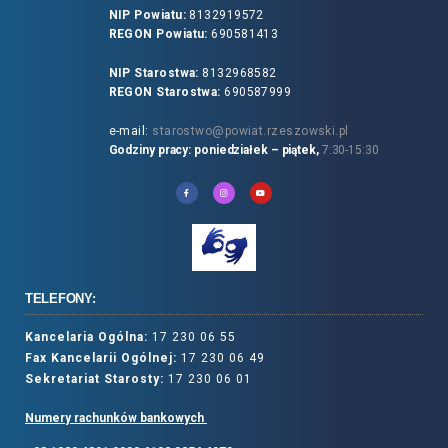
NIP Powiatu:
8132919572
REGON Powiatu:
690581413
NIP Starostwa:
8132968582
REGON Starostwa:
690587999
e-mail:
starostwo@powiat.rzeszowski.pl
Godziny pracy: poniedziałek – piątek,
7:30-15:30
TELEFONY:
Kancelaria Ogólna:
17 230 06 55
Fax Kancelarii Ogólnej:
17 230 06 49
Sekretariat Starosty:
17 230 06 01
Numery rachunków bankowych