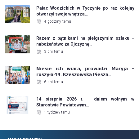
Pałac Wodzickich w Tyczynie po raz kolejny
otworzył swoje wnętrza…
4 godziny temu
Razem z pątnikami na pielgrzymim szlaku –
nabożeństwo za Ojczyznę…
3 dni temu
𝗡𝗶𝗲𝘀𝗶𝗲 𝗶𝗰𝗵 𝘄𝗶𝗮𝗿𝗮, 𝗽𝗿𝗼𝘄𝗮𝗱𝘇𝗶 𝗠𝗮𝗿𝘆𝗷𝗮 –
𝗿𝘂𝘀𝘇𝘆ł𝗮 𝟰𝟵. 𝗥𝘇𝗲𝘀𝘇𝗼𝘄𝘀𝗸𝗮 𝗣𝗶𝗲𝘀𝘇𝗮…
6 dni temu
14 sierpnia 2026 r. - dniem wolnym w
Starostwie Powiatowym…
1 tydzień temu