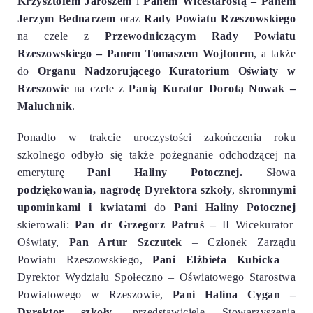
Krzysztofem Jaroszem
i
Panem Wicestarostą – Panem
Jerzym Bednarzem
oraz
Rady Powiatu Rzeszowskiego
na czele z
Przewodniczącym Rady Powiatu
Rzeszowskiego – Panem Tomaszem Wojtonem
, a także
do
Organu Nadzorującego
Kuratorium Oświaty w
Rzeszowie
na czele z
Panią Kurator Dorotą Nowak –
Maluchnik
.
Ponadto w trakcie uroczystości zakończenia roku
szkolnego odbyło się także pożegnanie odchodzącej na
emeryturę
Pani Haliny Potocznej
.
Słowa
podziękowania, nagrodę
Dyrektora szkoły
,
skromnymi
upominkami i kwiatami
do
Pani Haliny Potocznej
skierowali:
Pan dr Grzegorz Patruś –
II Wicekurator
Oświaty,
Pan Artur Szczutek
– Członek Zarządu
Powiatu Rzeszowskiego,
Pani Elżbieta Kubicka
–
Dyrektor Wydziału Społeczno – Oświatowego Starostwa
Powiatowego w Rzeszowie,
Pani Halina Cygan –
Dyrektor szkoły
,
przedstawiciele Stowarzyszenia