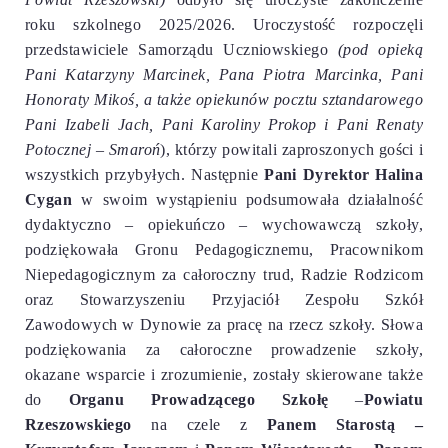
roku szkolnego 2025/2026. Uroczystość rozpoczęli
przedstawiciele Samorządu Uczniowskiego
(pod opieką
Pani Katarzyny Marcinek, Pana Piotra Marcinka, Pani
Honoraty Mikoś, a także opiekunów pocztu sztandarowego
Pani Izabeli Jach, Pani Karoliny Prokop i Pani Renaty
Potocznej – Smaroń
), którzy powitali zaproszonych gości i
wszystkich przybyłych. Następnie
Pani Dyrektor Halina
Cygan
w swoim wystąpieniu podsumowała działalność
dydaktyczno – opiekuńczo – wychowawczą szkoły,
podziękowała Gronu Pedagogicznemu, Pracownikom
Niepedagogicznym za całoroczny trud, Radzie Rodzicom
oraz Stowarzyszeniu Przyjaciół Zespołu Szkół
Zawodowych w Dynowie za pracę na rzecz szkoły. Słowa
podziękowania za całoroczne prowadzenie szkoły,
okazane wsparcie i zrozumienie, zostały skierowane także
do
Organu Prowadzącego Szkołę
–
Powiatu
Rzeszowskiego
na czele z
Panem Starostą –