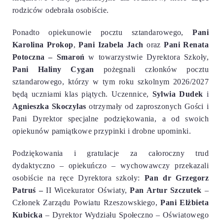
rodziców odebrała osobiście.
Ponadto opiekunowie pocztu sztandarowego,
Pani
Karolina Prokop
,
Pani Izabela Jach
oraz
Pani Renata
Potoczna – Smaroń
w towarzystwie Dyrektora Szkoły,
Pani Haliny Cygan
pożegnali członków pocztu
sztandarowego, którzy w tym roku szkolnym 2026/2027
będą uczniami klas piątych. Uczennice,
Sylwia Dudek
i
Agnieszka Skoczylas
otrzymały od zaproszonych Gości i
Pani Dyrektor specjalne podziękowania, a od swoich
opiekunów pamiątkowe przypinki i drobne upominki.
Podziękowania i gratulacje za całoroczny trud
dydaktyczno – opiekuńczo – wychowawczy przekazali
osobiście na ręce Dyrektora szkoły:
Pan dr Grzegorz
Patruś –
II Wicekurator Oświaty,
Pan Artur Szczutek
–
Członek Zarządu Powiatu Rzeszowskiego,
Pani Elżbieta
Kubicka
– Dyrektor Wydziału Społeczno – Oświatowego