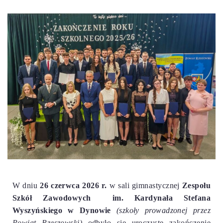
W dniu
26 czerwca 2026 r.
w sali gimnastycznej
Zespołu
Szkół Zawodowych im. Kardynała Stefana
Wyszyńskiego w Dynowie
(szkoły prowadzonej przez
Powiat Rzeszowski)
odbyło się uroczyste zakończenie