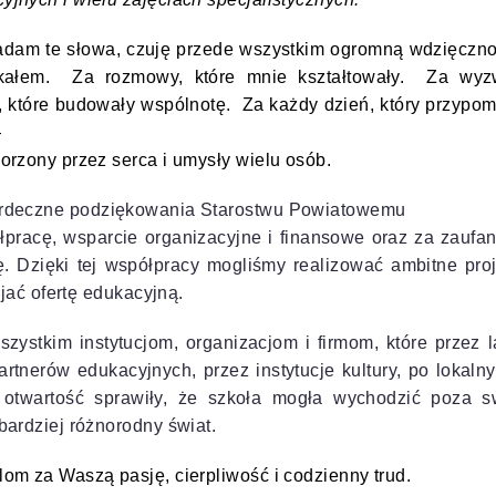
adam te słowa, czuję przede wszystkim ogromną wdzięczn
otkałem. Za rozmowy, które mnie kształtowały. Za wyzw
 które budowały wspólnotę. Za każdy dzień, który przypomi
—
orzony przez serca i umysły wielu osób.
rdeczne podziękowania Starostwu Powiatowemu
łpracę, wsparcie organizacyjne i finansowe oraz za zaufa
ę. Dzięki tej współpracy mogliśmy realizować ambitne pro
wijać ofertę edukacyjną.
zystkim instytucjom, organizacjom i firmom, które przez 
rtnerów edukacyjnych, przez instytucje kultury, po lokaln
otwartość sprawiły, że szkoła mogła wychodzić poza sw
bardziej różnorodny świat.
om za Waszą pasję, cierpliwość i codzienny trud.