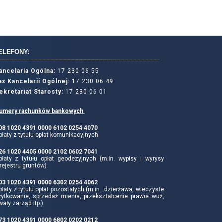
ELEFONY:
ancelaria Ogólna:
17 230 06 55
ax Kancelarii Ogólnej:
17 230 06 49
ekretariat Starosty:
17 230 06 01
umery rachunków bankowych
 08 1020 4391 0000 6102 0254 4070
łaty z tytułu opłat komunikacyjnych
 26 1020 4405 0000 2102 0602 7041
płaty z tytułu opłat geodezyjnych (m.in. wypisy i wyrysy
rejestru gruntów)
 03 1020 4391 0000 6302 0254 4062
łaty z tytułu opłat pozostałych (m.in.. dzierżawa, wieczyste
żytkowanie, sprzedaż mienia, przekształcenie prawie wuż,
wały zarząd itp.)
 73 1020 4391 0000 6802 0202 0212