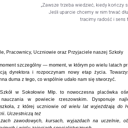
„Zawsze trzeba wiedzieć, kiedy kończy si
Jeśli uparcie chcemy w nim trwać dłu
tracimy radość i sens 
e, Pracownicy, Uczniowie oraz Przyjaciele naszej Szkoły
moment szczególny — moment, w którym po wielu latach pr
cją dyrektora i rozpoczynam nowy etap życia. Towarzy
mna duma z tego, co wspólnie udało nam się stworzyć.
ł Szkół w Sokołowie Młp. to nowoczesna placówka ośw
 nauczania w powiecie rzeszowskim. Dysponuje naj
szkoła, z której uczniowie
od wielu lat wyjeżdżają do H
rii. Uczestniczą też
żach zawodowych, kursach, wyjazdach na uczelnie, o
jnych i wielu zajęciach specjalistycznych.