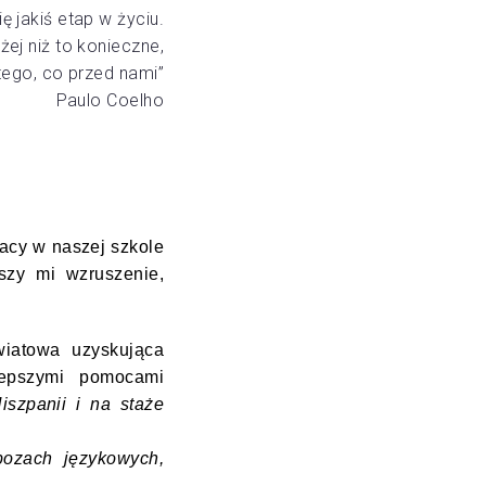
ę jakiś etap w życiu.
żej niż to konieczne,
tego, co przed nami”
Paulo Coelho
acy w naszej szkole
szy mi wzruszenie,
iatowa uzyskująca
lepszymi pomocami
iszpanii i na staże
bozach językowych,