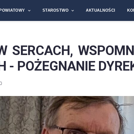
POWIATOWY
STAROSTWO
AKTUALNOŚCI
KO
W SERCACH, WSPOMN
 - POŻEGNANIE DYRE
0