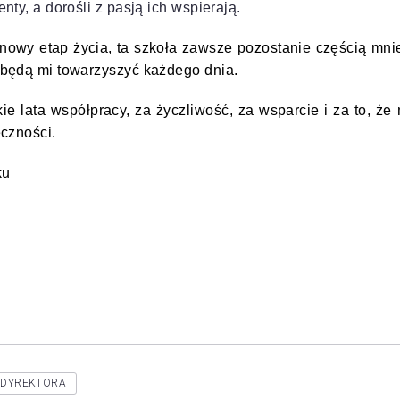
nty, a dorośli z pasją ich wspierają.
owy etap życia, ta szkoła zawsze pozostanie częścią mni
 będą mi towarzyszyć każdego dnia.
ie lata współpracy, za życzliwość, za wsparcie i za to, ż
eczności.
nku
 DYREKTORA