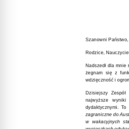
Szanowni Państwo,
Rodzice, Nauczyciel
Nadszedł dla mnie 
żegnam się z funk
wdzięczność i ogro
Dzisiejszy Zespó
najwyższe wyniki
dydaktycznymi.
To 
zagraniczne do Aust
w wakacyjnych sta
wycieczkach edukacy