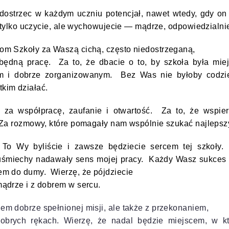
e dostrzec w każdym uczniu potencjał, nawet wtedy, gdy o
e tylko uczycie, ale wychowujecie — mądrze, odpowiedzialnie
om Szkoły za Waszą cichą, często niedostrzeganą,
zbędną pracę. Za to, że dbacie o to, by szkoła była mi
ym i dobrze zorganizowanym. Bez Was nie byłoby codzie
kim działać.
za współpracę, zaufanie i otwartość. Za to, że wspier
 Za rozmowy, które pomagały nam wspólnie szukać najlepsz
 To Wy byliście i zawsze będziecie sercem tej szkoły
 uśmiechy nadawały sens mojej pracy. Każdy Wasz sukce
em do dumy. Wierzę, że pójdziecie
ądrze i z dobrem w sercu.
m dobrze spełnionej misji, ale także z przekonaniem,
dobrych rękach. Wierzę, że nadal będzie miejscem, w kt