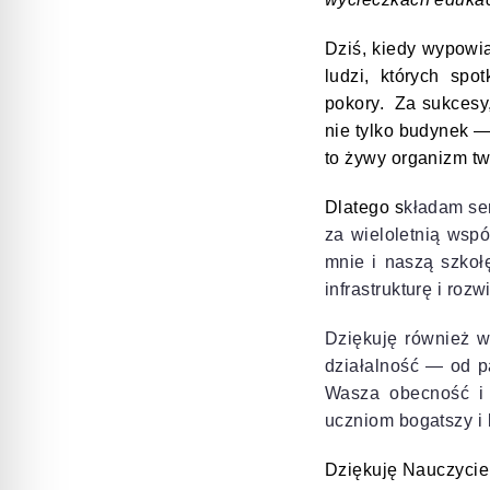
Dziś, kiedy wypowi
ludzi, których sp
pokory. Za sukcesy,
nie tylko budynek 
to żywy organizm tw
Dlatego s
kładam se
za wieloletnią wspó
mnie i naszą szkoł
infrastrukturę i roz
Dziękuję również ws
działalność — od pa
Wasza obecność i 
uczniom bogatszy i 
Dziękuję Nauczyciel