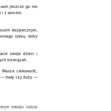
n sam jeszcze go nie
 i z sercem.
ejscem bezpiecznym,
nnego rytmu, który
acie swoje dzieci i
ych rozwiązań.
. Wasza ciekawość,
s — mały czy duży —
órym młodzi ludzie