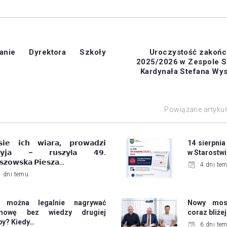
anie Dyrektora Szkoły
Uroczystość zakońc
2025/2026 w Zespole S
Kardynała Stefana Wy
Powiązane artyku
𝘀𝗶𝗲 𝗶𝗰𝗵 𝘄𝗶𝗮𝗿𝗮, 𝗽𝗿𝗼𝘄𝗮𝗱𝘇𝗶
14 sierpnia
𝗿𝘆𝗷𝗮 – 𝗿𝘂𝘀𝘇𝘆ł𝗮 𝟰𝟵.
w Starostw
𝘀𝘇𝗼𝘄𝘀𝗸𝗮 𝗣𝗶𝗲𝘀𝘇𝗮…
4 dni te
2 dni temu
 można legalnie nagrywać
Nowy most
mowę bez wiedzy drugiej
coraz bliż
by? Kiedy…
6 dni te