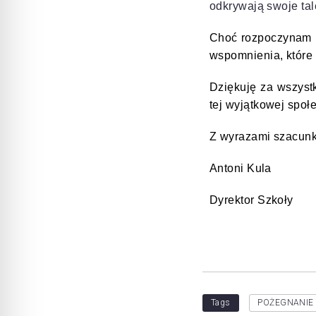
odkrywają swoje tale
Choć rozpoczynam n
wspomnienia, które
Dziękuję za wszystk
tej wyjątkowej społ
Z wyrazami szacu
Antoni Kula
Dyrektor Szkoły
Tags
POŻEGNANIE