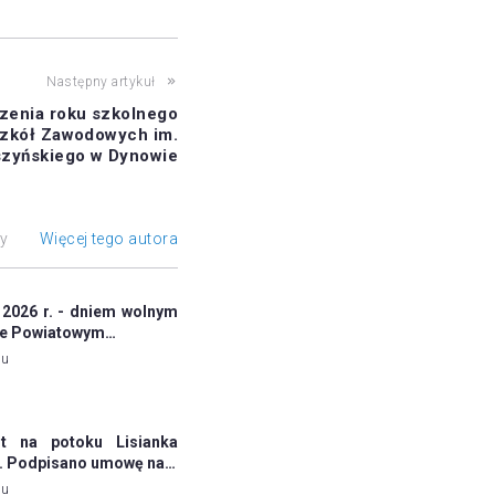
Następny artykuł
zenia roku szkolnego
zkół Zawodowych im.
szyńskiego w Dynowie
ły
Więcej tego autora
 2026 r. - dniem wolnym
ie Powiatowym…
mu
 na potoku Lisianka
ej. Podpisano umowę na…
mu