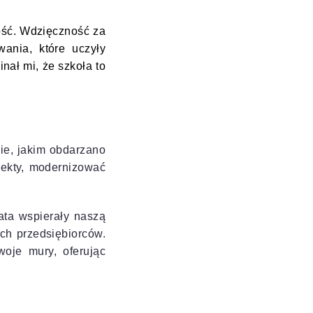
ość. Wdzięczność za
ania, które uczyły
nał mi, że szkoła to
nie, jakim obdarzano
jekty, modernizować
lata wspierały naszą
ych przedsiębiorców.
oje mury, oferując