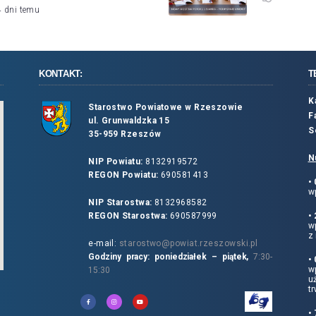
4 dni temu
KONTAKT:
T
K
Starostwo Powiatowe w Rzeszowie
F
ul. Grunwaldzka 15
S
35-959 Rzeszów
N
NIP Powiatu:
8132919572
REGON Powiatu:
690581413
•
wp
NIP Starostwa:
8132968582
REGON Starostwa:
690587999
•
w
z 
e-mail:
starostwo@powiat.rzeszowski.pl
Godziny pracy: poniedziałek – piątek,
7:30-
•
wp
15:30
u
tr
•