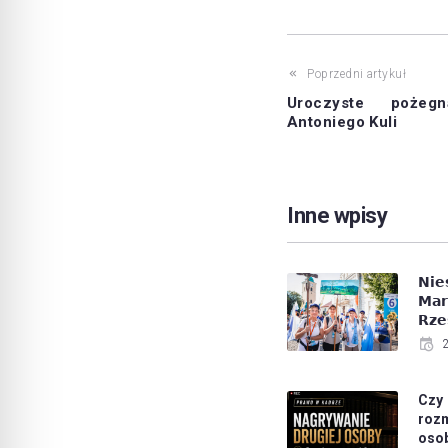
Poprzedni artykuł
Uroczyste pożegn
Antoniego Kuli
Inne wpisy
𝗡𝗶
𝗠𝗮
𝗥𝘇𝗲
Czy
roz
oso