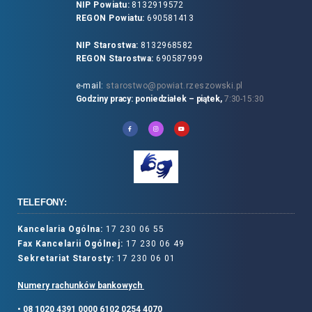
NIP Powiatu:
8132919572
REGON Powiatu:
690581413
NIP Starostwa:
8132968582
REGON Starostwa:
690587999
e-mail:
starostwo@powiat.rzeszowski.pl
Godziny pracy: poniedziałek – piątek,
7:30-15:30
TELEFONY:
Kancelaria Ogólna:
17 230 06 55
Fax Kancelarii Ogólnej:
17 230 06 49
Sekretariat Starosty:
17 230 06 01
Numery rachunków bankowych
• 08 1020 4391 0000 6102 0254 4070