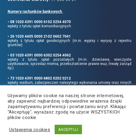
Numery rachunków bankowych
• 08 1020 4391 0000 6102 0254 4070
wpłaty z tytułu opłat komunikacyjnych
• 26 1020 4405 0000 2102 0602 7041
wpłaty z tytułu opłat geodezyjnych (m.in. wypisy i wyrysy z rejestru
gruntów)
• 03 1020 4391 0000 6302 0254 4062
wpłaty z tytułu opłat pozostałych (m.in.. dzierżawa, wieczyste
użytkowanie, sprzedaż mienia, przekształcenie prawie wuż, trwały zarząd
itp.)
• 73 1020 4391 0000 6802 0202 0212
wpłaty wadium, zabezpieczeń należytego wykonania umowy oraz innych
sum depozytowych
Używamy plików cookie na naszej stronie internetowej,
Informujemy, że opłatę skarbową należy uiszczać na rachunek Urzędu
aby zapewnić najbardziej odpowiednie wrażenia dzięki
Miasta Rzeszowa:
• 90 1240 6960 3851 0062 0000 0423
zapamiętywaniu preferencji i powtarzaniu wizyt. Klikając
"Akceptuję", wyrażasz zgodę na użycie WSZYSTKICH
plików cookie.
Ustawienia cookies
Copyright
2021
©
Produkcja i hosting:
AKCEPTUJ
Powiat Rzeszowski
ZETO-RZESZÓW Sp. z o.o.