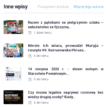
Inne wpisy
Powiązane artykuły
Więcej tego autora
Razem z pątnikami na pielgrzymim szlaku –
nabożeństwo za Ojczyznę…
1 dzień temu
𝗡𝗶𝗲𝘀𝗶𝗲 𝗶𝗰𝗵 𝘄𝗶𝗮𝗿𝗮, 𝗽𝗿𝗼𝘄𝗮𝗱𝘇𝗶 𝗠𝗮𝗿𝘆𝗷𝗮 –
𝗿𝘂𝘀𝘇𝘆ł𝗮 𝟰𝟵. 𝗥𝘇𝗲𝘀𝘇𝗼𝘄𝘀𝗸𝗮 𝗣𝗶𝗲𝘀𝘇𝗮…
4 dni temu
14 sierpnia 2026 r. - dniem wolnym w
Starostwie Powiatowym…
5 dni temu
Czy można legalnie nagrywać rozmowę bez
wiedzy drugiej osoby? Kiedy…
5 dni temu