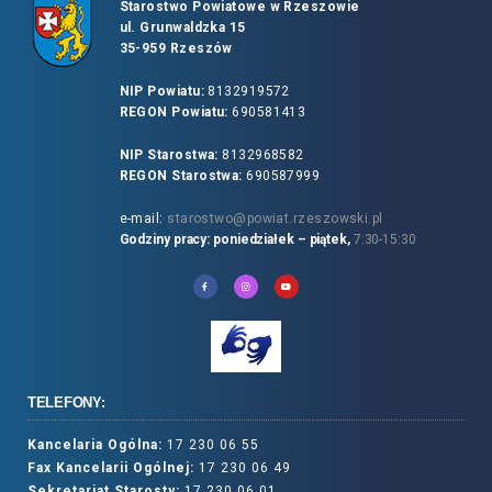
Starostwo Powiatowe w Rzeszowie
ul. Grunwaldzka 15
35-959 Rzeszów
NIP Powiatu:
8132919572
REGON Powiatu:
690581413
NIP Starostwa:
8132968582
REGON Starostwa:
690587999
e-mail:
starostwo@powiat.rzeszowski.pl
Godziny pracy: poniedziałek – piątek,
7:30-15:30
TELEFONY:
Kancelaria Ogólna:
17 230 06 55
Fax Kancelarii Ogólnej:
17 230 06 49
Sekretariat Starosty:
17 230 06 01