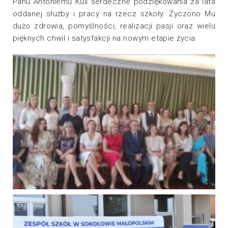
Panu Antoniemu Kuli serdeczne podziękowania za lata
oddanej służby i pracy na rzecz szkoły. Życzono Mu
dużo zdrowia, pomyślności, realizacji pasji oraz wielu
pięknych chwil i satysfakcji na nowym etapie życia.