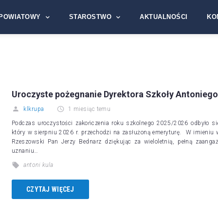
POWIATOWY
STAROSTWO
AKTUALNOŚCI
KO
Uroczyste pożegnanie Dyrektora Szkoły Antoniego 
klkrupa
1 miesiąc temu
Podczas uroczystości zakończenia roku szkolnego 2025/2026 odbyło się
który w sierpniu 2026 r. przechodzi na zasłużoną emeryturę. W imieniu
Rzeszowski Pan Jerzy Bednarz dziękując za wieloletnią, pełną zaangaż
uznaniu…
antoni kula
CZYTAJ WIĘCEJ