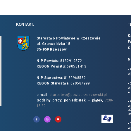
KONTAKT:
T
K
Starostwo Powiatowe w Rzeszowie
F
ul. Grunwaldzka 15
S
35-959 Rzeszów
N
NIP Powiatu:
8132919572
REGON Powiatu:
690581413
•
wp
NIP Starostwa:
8132968582
REGON Starostwa:
690587999
•
w
z 
e-mail:
starostwo@powiat.rzeszowski.pl
Godziny pracy: poniedziałek – piątek,
7:30-
•
wp
15:30
u
tr
•
w