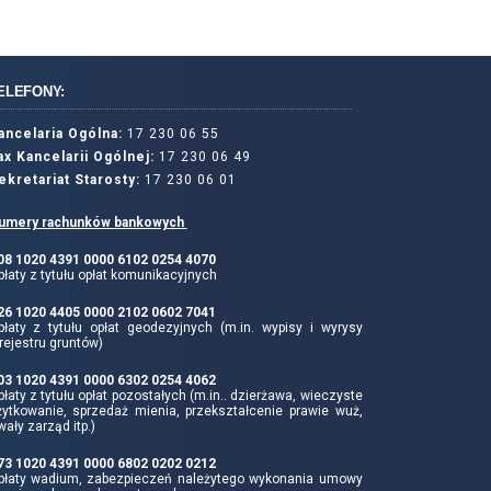
ELEFONY:
ancelaria Ogólna:
17 230 06 55
ax Kancelarii Ogólnej:
17 230 06 49
ekretariat Starosty:
17 230 06 01
umery rachunków bankowych
 08 1020 4391 0000 6102 0254 4070
łaty z tytułu opłat komunikacyjnych
 26 1020 4405 0000 2102 0602 7041
płaty z tytułu opłat geodezyjnych (m.in. wypisy i wyrysy
rejestru gruntów)
 03 1020 4391 0000 6302 0254 4062
łaty z tytułu opłat pozostałych (m.in.. dzierżawa, wieczyste
żytkowanie, sprzedaż mienia, przekształcenie prawie wuż,
wały zarząd itp.)
 73 1020 4391 0000 6802 0202 0212
płaty wadium, zabezpieczeń należytego wykonania umowy