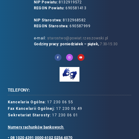
NIP Powiatu:
8132919572
REGON Powiatu:
690581413
NIP Starostwa:
8132968582
REGON Starostwa:
690587999
e-mail:
starostwo@powiat.rzeszowski.pl
Godziny pracy: poniedziałek – piątek,
7:30-15:30
TELEFONY:
Kancelaria Ogólna:
17 230 06 55
Fax Kancelarii Ogólnej:
17 230 06 49
Sekretariat Starosty:
17 230 06 01
Numery rachunków bankowych
• 08 1020 4391 0000 6102 0254 4070