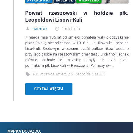
AKTUALNOŚCI
ROCZNICE
WYDARZENIA
Powiat rzeszowski w hołdzie płk.
Leopoldowi Lisowi-Kuli
lwozniak
1 rok temu
7 marca mija 106 lat od śmierci bohatera walk o odzyskanie
przez Polskę niepodległości w 1918 r. – pułkownika Leopolda
Lisa-Kuli. Środowym wieczorem cześć pułkownikowi oddano
przy jego grobie na rzeszowskim cmentarzu „Pobitno”, jednak
główne obchody tej rocznicy odbyły się dziś przed
pomnikiem płk Lisa-Kuli w Rzeszowie. Po mszy św.…
106. rocznica śmierci płk. Leopolda Lisa-Kuli
CZYTAJ WIĘCEJ
MAPKA DOJAZDU: