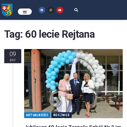
Tag:
60 lecie Rejtana
09
paź
AKTUALNOŚCI
ROCZNICE