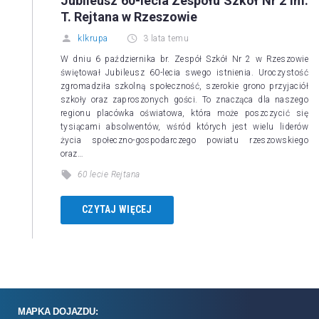
Jubileusz 60-lecia Zespołu Szkół Nr 2 im.
T. Rejtana w Rzeszowie
klkrupa
3 lata temu
W dniu 6 października br. Zespół Szkół Nr 2 w Rzeszowie
świętował Jubileusz 60-lecia swego istnienia. Uroczystość
zgromadziła szkolną społeczność, szerokie grono przyjaciół
szkoły oraz zaproszonych gości. To znacząca dla naszego
regionu placówka oświatowa, która może poszczycić się
tysiącami absolwentów, wśród których jest wielu liderów
życia społeczno-gospodarczego powiatu rzeszowskiego
oraz…
60 lecie Rejtana
CZYTAJ WIĘCEJ
MAPKA DOJAZDU: