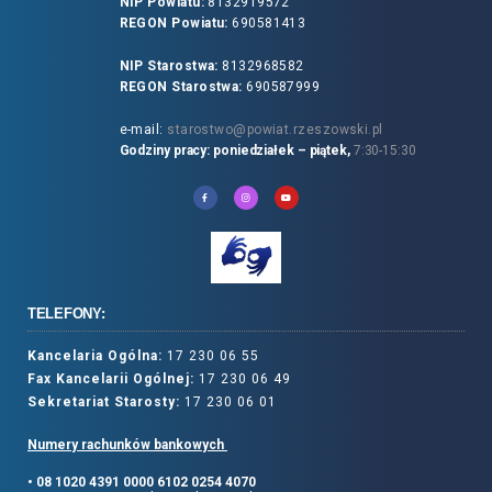
NIP Powiatu:
8132919572
REGON Powiatu:
690581413
NIP Starostwa:
8132968582
REGON Starostwa:
690587999
e-mail:
starostwo@powiat.rzeszowski.pl
Godziny pracy: poniedziałek – piątek,
7:30-15:30
TELEFONY:
Kancelaria Ogólna:
17 230 06 55
Fax Kancelarii Ogólnej:
17 230 06 49
Sekretariat Starosty:
17 230 06 01
Numery rachunków bankowych
• 08 1020 4391 0000 6102 0254 4070